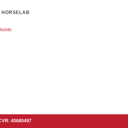
T HORSELAB
 konto
 CVR: 40680497