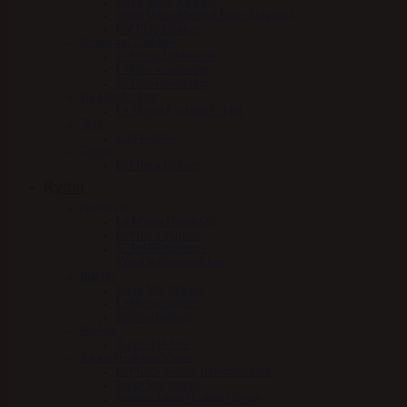
Woof Wear Klokker
Woof Wear Medical Boot (Hovsko)
HV Polo klokker
Underlag/Dækken
LeMieux Dækkener
LeMieux underlag
SCHARF underlag
Fly Hood / Hut
Le Mieux Fly Hood / Hut
Tøjle
Carl Hester
Grimer
LeMieux Grimer
Rytter
Handsker
Le Mieux HandsOn
LeMieux Winter
SCHARF handske
Woof Wear handsker
Bukser
Euro-Star bukser
LeMieux bukser
Stierna bukser
Hjelme
Scharf Hjelme
Jakker/Frakker/Veste
LeMieux jakker/frakker/veste
Euro-Star jakker
Stierna Jakke/Frakke/Veste