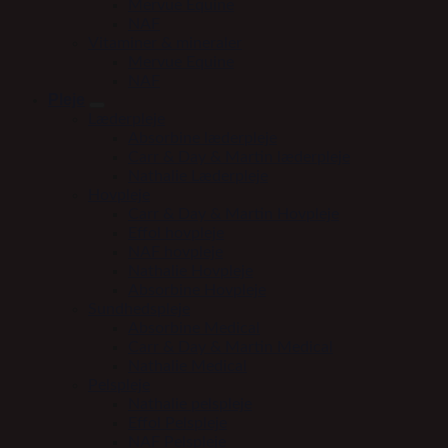
Mervue Equine
NAF
Vitaminer & mineraler
Mervue Equine
NAF
Pleje
Læderpleje
Absorbine læderpleje
Carr & Day & Martin læderpleje
Nathalie Læderpleje
Hovpleje
Carr & Day & Martin Hovpleje
Effol hovpleje
NAF hovpleje
Nathalie Hovpleje
Absorbine Hovpleje
Sundhedspleje
Absorbine Medical
Carr & Day & Martin Medical
Nathalie Medical
Pelspleje
Nathalie pelspleje
Effol Pelspleje
NAF Pelspleje