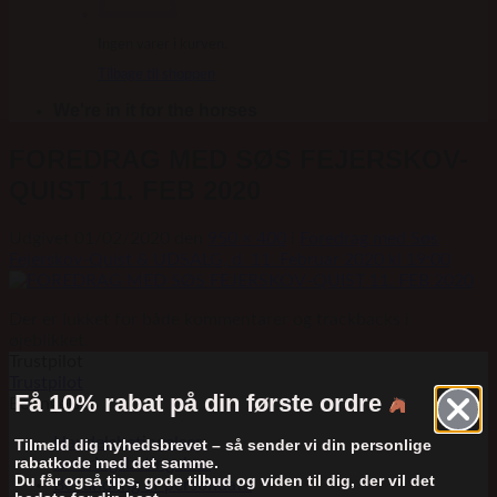
Ingen varer i kurven.
Tilbage til shoppen
We're in it for the horses
FOREDRAG MED SØS FEJERSKOV-
QUIST 11. FEB 2020
Udgivet
01/02/2020
den
950 × 400
i
Foredrag med Søs
Fejerskov-Quist & UDSALG, d. 11. Februar 2020 kl 19:00
Der er lukket for både kommentarer og trackbacks i
øjeblikket.
Trustpilot
Trustpilot
Få 10% rabat på din første ordre
Betingelser
Handelsbetingelser
Tilmeld dig nyhedsbrevet – så sender vi din personlige
rabatkode med det samme.
Leveringsbetingelser
Du får også tips, gode tilbud og viden til dig, der vil det
Behandling af persondata