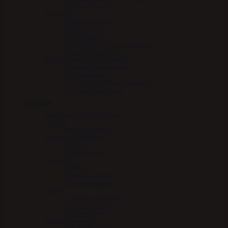
Nathalie Medical
Pelspleje
Nathalie pelspleje
Effol Pelspleje
NAF Pelspleje
Carr & Day & Martin pelspleje
Absorbine pelspleje
Insekt / kløe / sår / hudpleje
Absorbine insektspray
NAF Hudpleje
Carr & Day & Martin hudpleje
Nathalie Horse Care
Hesten
Hestesnacks & Godbidder
Trenser
Finesse Trenser
Bandager-Gamacher
Le Mieux
WW Gamacher
Børster
KBF99
Stübben børster
LeMieux børster
Gjorde
Equi Soft by Stübben
Scharf Freedom
Stübben gjord
Klokker/Hovsko