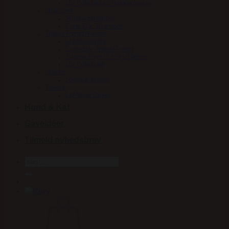
HV Polo jakker/frakker/veste
Strømper
Stierna Strømper
Euro-Star Strømper
Trøjer/T-shirt/Fleece
LeMieux trøje
Euro-Star Trøjer/T-shirt
Stierna Trøje/T-shirt/Fleece
HV Polo trøje
Støvler
Jodphur støvler
Tasker
LeMieux Tasker
Hund & Kat
Gaveidéer
Tilmeld nyhedsbrev
Søg
efter: