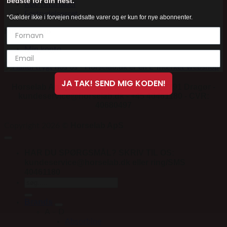
bedste for din hest.
Køb returlabel
Fortrydelsesret
*Gælder ikke i forvejen nedsatte varer og er kun for nye abonnenter.
Mit Horselab
Min konto
JA TAK! SEND MIG KODEN!
Horselab ApS, A.P. Møllers Allé 13 SYD, 2791 Dragør -
kundeservice@horselab.dk - +45 40461180 - CVR:
40680497
Horselab ApS
Copyright 2026 ©
HAR DU SPØRGSMÅL? SKRIV TIL OS:
kundeservice@horselab.dk eller ring/SMS
40461180
Søg
efter:
Brands
A – D
Absorbine