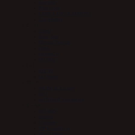
Acavallo
Blue Hors
CARR & DAY & MARTIN
Carl Hester
E – H
EQest
Euro-Star
Finesse Trenser
Fleck
HandsOn
HV Polo
I – L
KBF99
Le Mieux
M – P
MERVUE Equine
NAF
NATHALIE Horsecare
S – AA
SCHARF
Stierna
Stübben
VIP Equestrian
Woof Wear