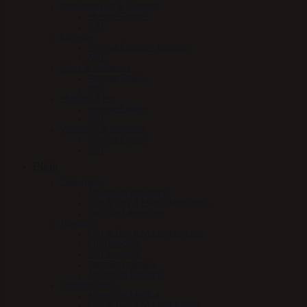
Immunforsvar & Sundhed
Mervue Equine
NAF
Luftveje
Mervue Equine – Luftveje
NAF
Mave & fordøjelse
Mervue Equine
NAF
Muskler & led
Mervue Equine
NAF
Vitaminer & mineraler
Mervue Equine
NAF
Pleje
Læderpleje
Absorbine læderpleje
Carr & Day & Martin læderpleje
Nathalie Læderpleje
Hovpleje
Carr & Day & Martin Hovpleje
Effol hovpleje
NAF hovpleje
Nathalie Hovpleje
Absorbine Hovpleje
Sundhedspleje
Absorbine Medical
Carr & Day & Martin Medical