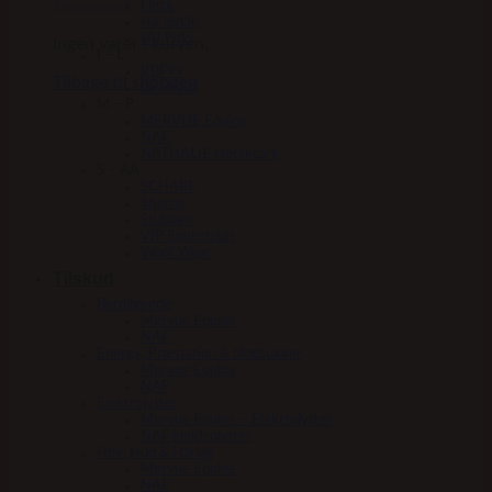
Fleck
HandsOn
HV Polo
Ingen varer i kurven.
I – L
KBF99
Tilbage til shoppen
Le Mieux
M – P
MERVUE Equine
NAF
NATHALIE Horsecare
S – AA
SCHARF
Stierna
Stübben
VIP Equestrian
Woof Wear
Tilskud
Beroligende
Mervue Equine
NAF
Energy, Præstation & blodsukker
Mervue Equine
NAF
Elektrolytter
Mervue Equine – Elektrolytter
NAF elektrolytter
Hov, Hud & Hårlag
Mervue Equine
NAF