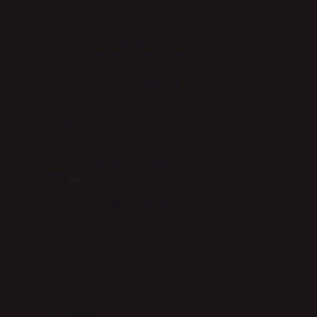
Woof Wear Klokker
Woof Wear Medical Boot (Hovsko)
HV Polo klokker
Underlag/Dækken
LeMieux Dækkener
LeMieux underlag
SCHARF underlag
Fly Hood / Hut
Le Mieux Fly Hood / Hut
Tøjle
Carl Hester
Grimer
LeMieux Grimer
Rytter
Handsker
Le Mieux HandsOn
LeMieux Winter
SCHARF handske
Woof Wear handsker
Bukser
Euro-Star bukser
LeMieux bukser
Stierna bukser
Hjelme