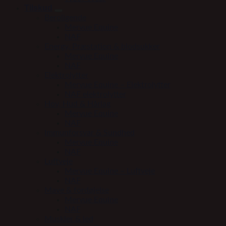
Tilskud
Beroligende
Mervue Equine
NAF
Energy, Præstation & blodsukker
Mervue Equine
NAF
Elektrolytter
Mervue Equine – Elektrolytter
NAF elektrolytter
Hov, Hud & Hårlag
Mervue Equine
NAF
Immunforsvar & Sundhed
Mervue Equine
NAF
Luftveje
Mervue Equine – Luftveje
NAF
Mave & fordøjelse
Mervue Equine
NAF
Muskler & led