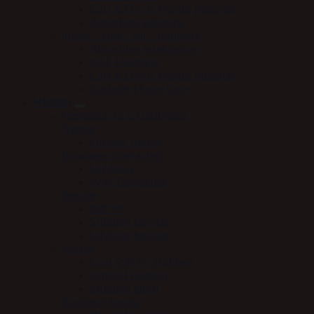
Carr & Day & Martin pelspleje
Absorbine pelspleje
Insekt / kløe / sår / hudpleje
Absorbine insektspray
NAF Hudpleje
Carr & Day & Martin hudpleje
Nathalie Horse Care
Hesten
Hestesnacks & Godbidder
Trenser
Finesse Trenser
Bandager-Gamacher
Le Mieux
WW Gamacher
Børster
KBF99
Stübben børster
LeMieux børster
Gjorde
Equi Soft by Stübben
Scharf Freedom
Stübben gjord
Klokker/Hovsko