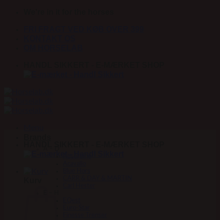
Fortsæt
We're in it for the horses
til
FRI FRAGT VED KØB OVER 399
indhold
KONTAKT OS
OM HORSELAB
HANDL SIKKERT - E-MÆRKET SHOP
Menu
Brands
HANDL SIKKERT - E-MÆRKET SHOP
A – D
Absorbine
Acavallo
Blue Hors
CARR & DAY & MARTIN
Kurv
Carl Hester
E – H
EQest
Euro-Star
Finesse Trenser