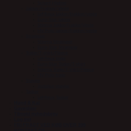
Scharf Hjelme
Jakker/Frakker/Veste
LeMieux jakker/frakker/veste
Euro-Star jakker
Stierna Jakke/Frakke/Veste
HV Polo jakker/frakker/veste
Strømper
Stierna Strømper
Euro-Star Strømper
Trøjer/T-shirt/Fleece
LeMieux trøje
Euro-Star Trøjer/T-shirt
Stierna Trøje/T-shirt/Fleece
HV Polo trøje
Støvler
Jodphur støvler
Tasker
LeMieux Tasker
Hund & Kat
Gaveidéer
Tilmeld nyhedsbrev
Log ind
FRI FRAGT VED KØB OVER 399
KONTAKT OS