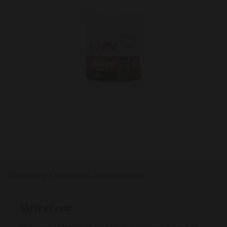
Trackbacks er lukket, men du kan
kommenterer
.
Skriv et svar
Din e-mailadresse vil ikke blive publiceret.
Krævede