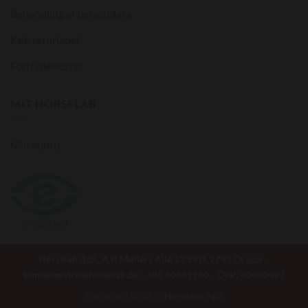
Behandling af persondata
Køb returlabel
Fortrydelsesret
MIT HORSELAB
Min konto
Horselab ApS, A.P. Møllers Allé 13 SYD, 2791 Dragør -
kundeservice@horselab.dk - +45 40461180 - CVR: 40680497
Copyright 2026 ©
Horselab ApS