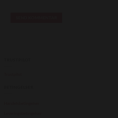
TRUSTPILOT
Trustpilot
BETINGELSER
Handelsbetingelser
Leveringsbetingelser