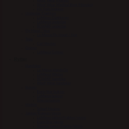
Woof Wear Klokker
Woof Wear Medical Boot (Hovsko)
HV Polo klokker
Underlag/Dækken
LeMieux Dækkener
LeMieux underlag
SCHARF underlag
Fly Hood / Hut
Le Mieux Fly Hood / Hut
Tøjle
Carl Hester
Grimer
LeMieux Grimer
Rytter
Handsker
Le Mieux HandsOn
LeMieux Winter
SCHARF handske
Woof Wear handsker
Bukser
Euro-Star bukser
LeMieux bukser
Stierna bukser
Hjelme
Scharf Hjelme
Jakker/Frakker/Veste
LeMieux jakker/frakker/veste
Euro-Star jakker
Stierna Jakke/Frakke/Veste