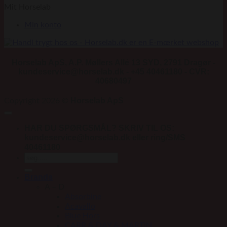
Mit Horselab
Min konto
Horselab ApS, A.P. Møllers Allé 13 SYD, 2791 Dragør -
kundeservice@horselab.dk - +45 40461180 - CVR:
40680497
Horselab ApS
Copyright 2026 ©
HAR DU SPØRGSMÅL? SKRIV TIL OS:
kundeservice@horselab.dk eller ring/SMS
40461180
Søg
efter:
Brands
A – D
Absorbine
Acavallo
Blue Hors
CARR & DAY & MARTIN