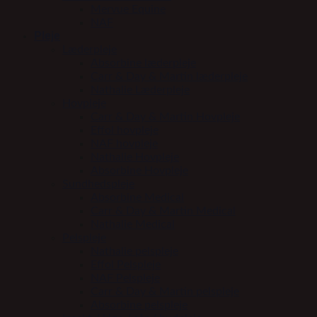
Mervue Equine
NAF
Pleje
Læderpleje
Absorbine læderpleje
Carr & Day & Martin læderpleje
Nathalie Læderpleje
Hovpleje
Carr & Day & Martin Hovpleje
Effol hovpleje
NAF hovpleje
Nathalie Hovpleje
Absorbine Hovpleje
Sundhedspleje
Absorbine Medical
Carr & Day & Martin Medical
Nathalie Medical
Pelspleje
Nathalie pelspleje
Effol Pelspleje
NAF Pelspleje
Carr & Day & Martin pelspleje
Absorbine pelspleje