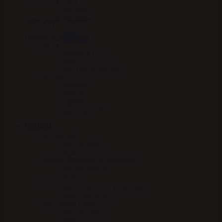
Fleck
HandsOn
HV Polo
Ingen varer i kurven.
I – L
KBF99
Tilbage til shoppen
Le Mieux
M – P
MERVUE Equine
NAF
NATHALIE Horsecare
S – AA
SCHARF
Stierna
Stübben
VIP Equestrian
Woof Wear
Tilskud
Beroligende
Mervue Equine
NAF
Energy, Præstation & blodsukker
Mervue Equine
NAF
Elektrolytter
Mervue Equine – Elektrolytter
NAF elektrolytter
Hov, Hud & Hårlag
Mervue Equine
NAF