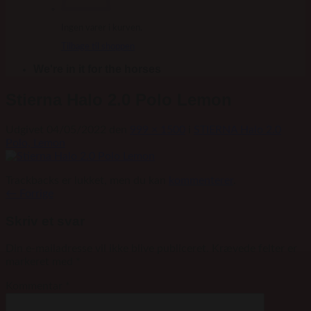
Ingen varer i kurven.
Tilbage til shoppen
We're in it for the horses
Stierna Halo 2.0 Polo Lemon
Udgivet
04/05/2022
den
999 × 1500
i
STIERNA Halo 2.0
Polo, Lemon
Trackbacks er lukket, men du kan
kommenterer
.
←
Forrige
Skriv et svar
Din e-mailadresse vil ikke blive publiceret.
Krævede felter er
markeret med
*
Kommentar
*