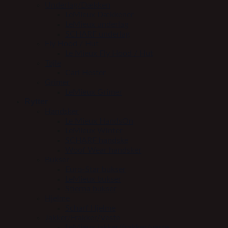
Underlag/Dækken
LeMieux Dækkener
LeMieux underlag
SCHARF underlag
Fly Hood / Hut
Le Mieux Fly Hood / Hut
Tøjle
Carl Hester
Grimer
LeMieux Grimer
Rytter
Handsker
Le Mieux HandsOn
LeMieux Winter
SCHARF handske
Woof Wear handsker
Bukser
Euro-Star bukser
LeMieux bukser
Stierna bukser
Hjelme
Scharf Hjelme
Jakker/Frakker/Veste
LeMieux jakker/frakker/veste