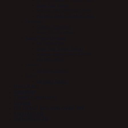
Euro-Star jakker
Stierna Jakke/Frakke/Veste
HV Polo jakker/frakker/veste
Strømper
Stierna Strømper
Euro-Star Strømper
Trøjer/T-shirt/Fleece
LeMieux trøje
Euro-Star Trøjer/T-shirt
Stierna Trøje/T-shirt/Fleece
HV Polo trøje
Støvler
Jodphur støvler
Tasker
LeMieux Tasker
Hund & Kat
Gaveidéer
Tilmeld nyhedsbrev
Log ind
FRI FRAGT VED KØB OVER 399
KONTAKT OS
OM HORSELAB