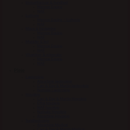
Immunforsvar & Sundhed
Mervue Equine
NAF
Luftveje
Mervue Equine – Luftveje
NAF
Mave & fordøjelse
Mervue Equine
NAF
Muskler & led
Mervue Equine
NAF
Vitaminer & mineraler
Mervue Equine
NAF
Pleje
Læderpleje
Absorbine læderpleje
Carr & Day & Martin læderpleje
Nathalie Læderpleje
Hovpleje
Carr & Day & Martin Hovpleje
Effol hovpleje
NAF hovpleje
Nathalie Hovpleje
Absorbine Hovpleje
Sundhedspleje
Absorbine Medical
Carr & Day & Martin Medical