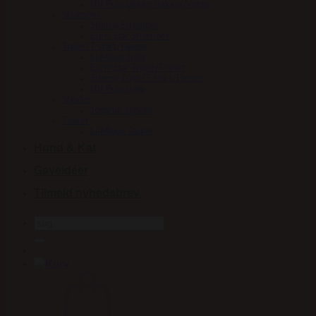
HV Polo jakker/frakker/veste
Strømper
Stierna Strømper
Euro-Star Strømper
Trøjer/T-shirt/Fleece
LeMieux trøje
Euro-Star Trøjer/T-shirt
Stierna Trøje/T-shirt/Fleece
HV Polo trøje
Støvler
Jodphur støvler
Tasker
LeMieux Tasker
Hund & Kat
Gaveidéer
Tilmeld nyhedsbrev
Søg
efter: