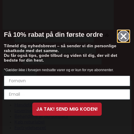
Få 10% rabat på din første ordre
🐴
Navn
Tilmeld dig nyhedsbrevet – så sender vi din personlige
E-mail
rabatkode med det samme.
Du får også tips, gode tilbud og viden til dig, der vil det
bedste for din hest.
Websted
*Gælder ikke i forvejen nedsatte varer og er kun for nye abonnenter.
Trustpilot
Trustpilot
Betingelser
Handelsbetingelser
JA TAK! SEND MIG KODEN!
Leveringsbetingelser
Behandling af persondata
Køb returlabel
Fortrydelsesret