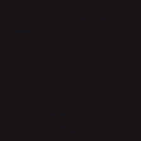
Insekt / kløe / sår / hudpleje
Absorbine insektspray
NAF Hudpleje
Carr & Day & Martin hudpleje
Nathalie Horse Care
Hesten
Hestesnacks & Godbidder
Trenser
Finesse Trenser
Bandager-Gamacher
Le Mieux
WW Gamacher
Børster
KBF99
Stübben børster
LeMieux børster
Gjorde
Equi Soft by Stübben
Scharf Freedom
Stübben gjord
Klokker/Hovsko
Woof Wear Klokker
Woof Wear Medical Boot (Hovsko)
HV Polo klokker