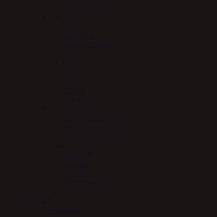
Carl Hester
E – H
EQest
Euro-Star
Finesse Trenser
Fleck
HandsOn
HV Polo
I – L
KBF99
Le Mieux
M – P
MERVUE Equine
NAF
NATHALIE Horsecare
S – AA
SCHARF
Stierna
Stübben
VIP Equestrian
Woof Wear
Tilskud
Beroligende