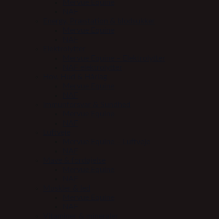
Mervue Equine
NAF
Energy, Præstation & blodsukker
Mervue Equine
NAF
Elektrolytter
Mervue Equine – Elektrolytter
NAF elektrolytter
Hov, Hud & Hårlag
Mervue Equine
NAF
Immunforsvar & Sundhed
Mervue Equine
NAF
Luftveje
Mervue Equine – Luftveje
NAF
Mave & fordøjelse
Mervue Equine
NAF
Muskler & led
Mervue Equine
NAF
Vitaminer & mineraler