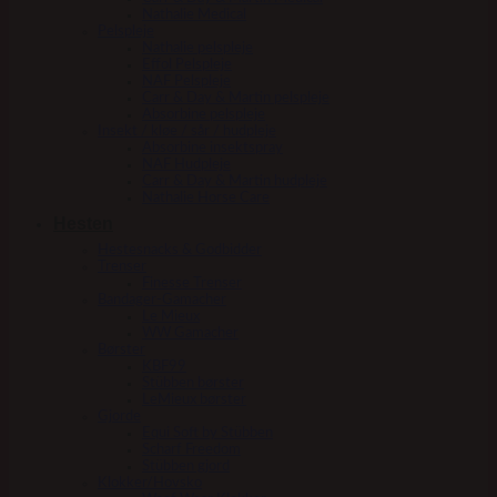
Nathalie Medical
Pelspleje
Nathalie pelspleje
Effol Pelspleje
NAF Pelspleje
Carr & Day & Martin pelspleje
Absorbine pelspleje
Insekt / kløe / sår / hudpleje
Absorbine insektspray
NAF Hudpleje
Carr & Day & Martin hudpleje
Nathalie Horse Care
Hesten
Hestesnacks & Godbidder
Trenser
Finesse Trenser
Bandager-Gamacher
Le Mieux
WW Gamacher
Børster
KBF99
Stübben børster
LeMieux børster
Gjorde
Equi Soft by Stübben
Scharf Freedom
Stübben gjord
Klokker/Hovsko