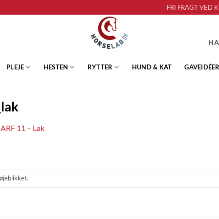
FRI FRAGT VED 
HA
PLEJE
HESTEN
RYTTER
HUND & KAT
GAVEIDÉE
lak
ARF 11 – Lak
øjeblikket.