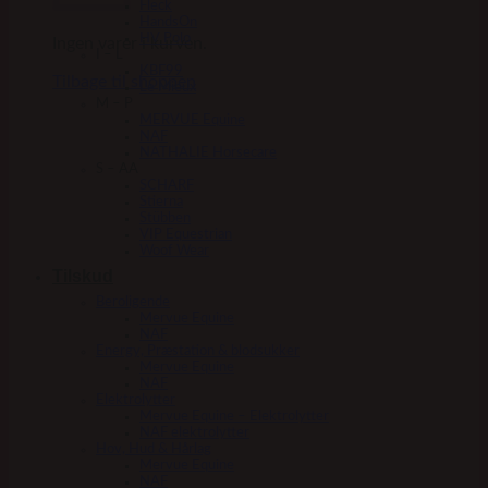
Fleck
HandsOn
HV Polo
Ingen varer i kurven.
I – L
KBF99
Tilbage til shoppen
Le Mieux
M – P
MERVUE Equine
NAF
NATHALIE Horsecare
S – AA
SCHARF
Stierna
Stübben
VIP Equestrian
Woof Wear
Tilskud
Beroligende
Mervue Equine
NAF
Energy, Præstation & blodsukker
Mervue Equine
NAF
Elektrolytter
Mervue Equine – Elektrolytter
NAF elektrolytter
Hov, Hud & Hårlag
Mervue Equine
NAF