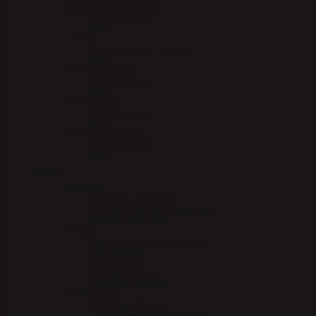
Immunforsvar & Sundhed
Mervue Equine
NAF
Luftveje
Mervue Equine – Luftveje
NAF
Mave & fordøjelse
Mervue Equine
NAF
Muskler & led
Mervue Equine
NAF
Vitaminer & mineraler
Mervue Equine
NAF
Pleje
Læderpleje
Absorbine læderpleje
Carr & Day & Martin læderpleje
Nathalie Læderpleje
Hovpleje
Carr & Day & Martin Hovpleje
Effol hovpleje
NAF hovpleje
Nathalie Hovpleje
Absorbine Hovpleje
Sundhedspleje
Absorbine Medical
Carr & Day & Martin Medical