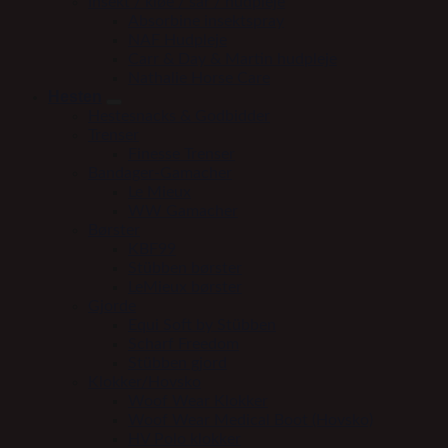
Insekt / kløe / sår / hudpleje
Absorbine insektspray
NAF Hudpleje
Carr & Day & Martin hudpleje
Nathalie Horse Care
Hesten
Hestesnacks & Godbidder
Trenser
Finesse Trenser
Bandager-Gamacher
Le Mieux
WW Gamacher
Børster
KBF99
Stübben børster
LeMieux børster
Gjorde
Equi Soft by Stübben
Scharf Freedom
Stübben gjord
Klokker/Hovsko
Woof Wear Klokker
Woof Wear Medical Boot (Hovsko)
HV Polo klokker