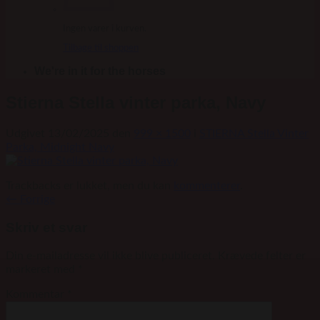
Ingen varer i kurven.
Tilbage til shoppen
We're in it for the horses
Stierna Stella vinter parka, Navy
Udgivet
13/02/2025
den
999 × 1500
i
STIERNA Stella Vinter
Parka, Midnight Navy
Trackbacks er lukket, men du kan
kommenterer
.
←
Forrige
Skriv et svar
Din e-mailadresse vil ikke blive publiceret.
Krævede felter er
markeret med
*
Kommentar
*