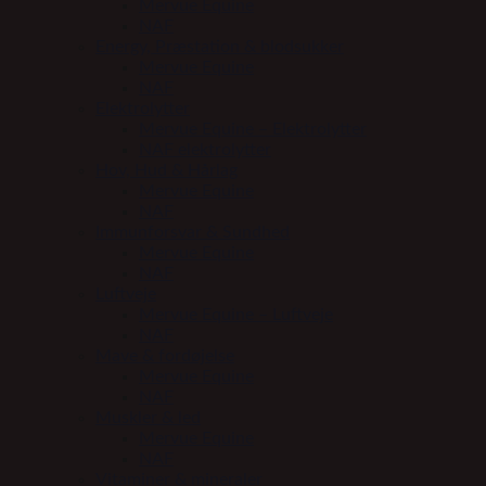
Mervue Equine
NAF
Energy, Præstation & blodsukker
Mervue Equine
NAF
Elektrolytter
Mervue Equine – Elektrolytter
NAF elektrolytter
Hov, Hud & Hårlag
Mervue Equine
NAF
Immunforsvar & Sundhed
Mervue Equine
NAF
Luftveje
Mervue Equine – Luftveje
NAF
Mave & fordøjelse
Mervue Equine
NAF
Muskler & led
Mervue Equine
NAF
Vitaminer & mineraler