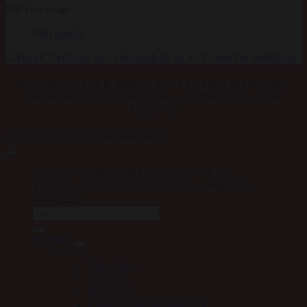
Mit Horselab
Min konto
Horselab ApS, A.P. Møllers Allé 13 SYD, 2791 Dragør -
kundeservice@horselab.dk - +45 40461180 - CVR:
40680497
Horselab ApS
Copyright 2026 ©
HAR DU SPØRGSMÅL? SKRIV TIL OS:
kundeservice@horselab.dk eller ring/SMS
40461180
Søg
efter:
Brands
A – D
Absorbine
Acavallo
Blue Hors
CARR & DAY & MARTIN