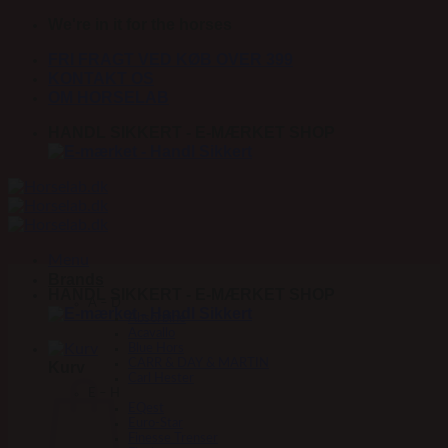
Fortsæt
We're in it for the horses
til
FRI FRAGT VED KØB OVER 399
indhold
KONTAKT OS
OM HORSELAB
HANDL SIKKERT - E-MÆRKET SHOP
Menu
Brands
HANDL SIKKERT - E-MÆRKET SHOP
A – D
Absorbine
Acavallo
Blue Hors
CARR & DAY & MARTIN
Kurv
Carl Hester
E – H
EQest
Euro-Star
Finesse Trenser