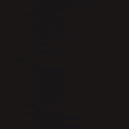
Woof Wear Klokker
Woof Wear Medical Boot (Hovsko)
HV Polo klokker
Underlag/Dækken
LeMieux Dækkener
LeMieux underlag
SCHARF underlag
Fly Hood / Hut
Le Mieux Fly Hood / Hut
Tøjle
Carl Hester
Grimer
LeMieux Grimer
Rytter
Handsker
Le Mieux HandsOn
LeMieux Winter
SCHARF handske
Woof Wear handsker
Bukser
Euro-Star bukser
LeMieux bukser
Stierna bukser
Hjelme
Scharf Hjelme
Jakker/Frakker/Veste
LeMieux jakker/frakker/veste
Euro-Star jakker
Stierna Jakke/Frakke/Veste