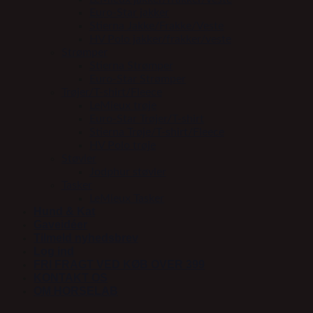
Euro-Star jakker
Stierna Jakke/Frakke/Veste
HV Polo jakker/frakker/veste
Strømper
Stierna Strømper
Euro-Star Strømper
Trøjer/T-shirt/Fleece
LeMieux trøje
Euro-Star Trøjer/T-shirt
Stierna Trøje/T-shirt/Fleece
HV Polo trøje
Støvler
Jodphur støvler
Tasker
LeMieux Tasker
Hund & Kat
Gaveidéer
Tilmeld nyhedsbrev
Log ind
FRI FRAGT VED KØB OVER 399
KONTAKT OS
OM HORSELAB