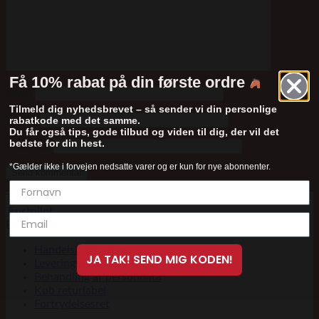
Få 10% rabat på din første ordre
Navn
Tilmeld dig nyhedsbrevet – så sender vi din personlige
E-mail
rabatkode med det samme.
Du får også tips, gode tilbud og viden til dig, der vil det
bedste for din hest.
Websted
*Gælder ikke i forvejen nedsatte varer og er kun for nye abonnenter.
Trustpilot
Trustpilot
Betingelser
Handelsbetingelser
JA TAK! SEND MIG KODEN!
Leveringsbetingelser
Behandling af persondata
Køb returlabel
Fortrydelsesret