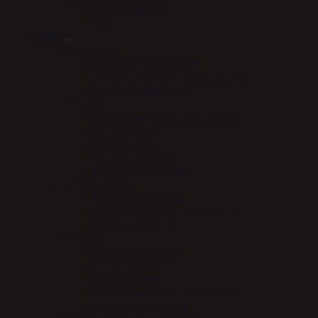
Mervue Equine
NAF
Pleje
Læderpleje
Absorbine læderpleje
Carr & Day & Martin læderpleje
Nathalie Læderpleje
Hovpleje
Carr & Day & Martin Hovpleje
Effol hovpleje
NAF hovpleje
Nathalie Hovpleje
Absorbine Hovpleje
Sundhedspleje
Absorbine Medical
Carr & Day & Martin Medical
Nathalie Medical
Pelspleje
Nathalie pelspleje
Effol Pelspleje
NAF Pelspleje
Carr & Day & Martin pelspleje
Absorbine pelspleje