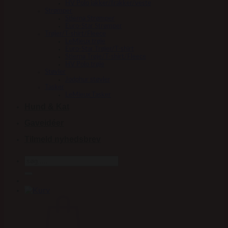
HV Polo jakker/frakker/veste
Strømper
Stierna Strømper
Euro-Star Strømper
Trøjer/T-shirt/Fleece
LeMieux trøje
Euro-Star Trøjer/T-shirt
Stierna Trøje/T-shirt/Fleece
HV Polo trøje
Støvler
Jodphur støvler
Tasker
LeMieux Tasker
Hund & Kat
Gaveidéer
Tilmeld nyhedsbrev
Søg
efter: