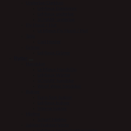
Underlag/Dækken
LeMieux Dækkener
LeMieux underlag
SCHARF underlag
Fly Hood / Hut
Le Mieux Fly Hood / Hut
Tøjle
Carl Hester
Grimer
LeMieux Grimer
Rytter
Handsker
Le Mieux HandsOn
LeMieux Winter
SCHARF handske
Woof Wear handsker
Bukser
Euro-Star bukser
LeMieux bukser
Stierna bukser
Hjelme
Scharf Hjelme
Jakker/Frakker/Veste
LeMieux jakker/frakker/veste