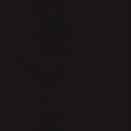
Nathalie Medical
Pelspleje
Nathalie pelspleje
Effol Pelspleje
NAF Pelspleje
Carr & Day & Martin pelspleje
Absorbine pelspleje
Insekt / kløe / sår / hudpleje
Absorbine insektspray
NAF Hudpleje
Carr & Day & Martin hudpleje
Nathalie Horse Care
Hesten
Hestesnacks & Godbidder
Trenser
Finesse Trenser
Bandager-Gamacher
Le Mieux
WW Gamacher
Børster
KBF99
Stübben børster
LeMieux børster
Gjorde
Equi Soft by Stübben
Scharf Freedom
Stübben gjord
Klokker/Hovsko