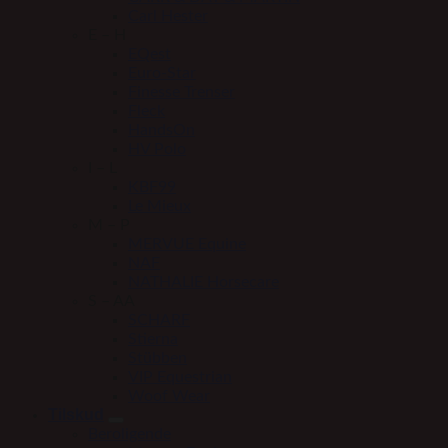
Carl Hester
E – H
EQest
Euro-Star
Finesse Trenser
Fleck
HandsOn
HV Polo
I – L
KBF99
Le Mieux
M – P
MERVUE Equine
NAF
NATHALIE Horsecare
S – AA
SCHARF
Stierna
Stübben
VIP Equestrian
Woof Wear
Tilskud
Beroligende