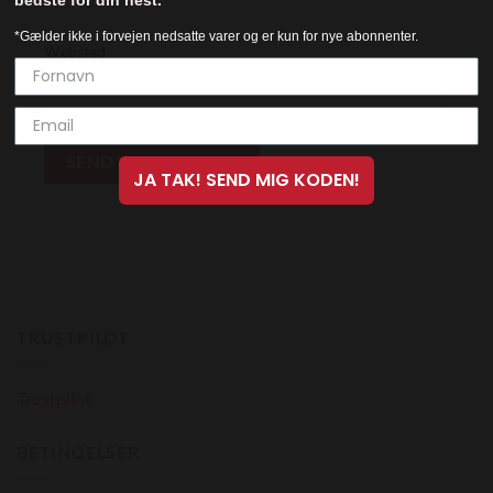
bedste for din hest.
*Gælder ikke i forvejen nedsatte varer og er kun for nye abonnenter.
Websted
JA TAK! SEND MIG KODEN!
TRUSTPILOT
Trustpilot
BETINGELSER