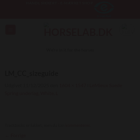
Fortsæt
HANDL SIKKERT - E-MÆRKET SHOP
til
indhold
We're in it for the horses
LM_CC_sizeguide
Udgivet
11/12/2025
den
1604 × 1547
i
LeMieux Suede
Spring underlag, White, L
Trackbacks er lukket, men du kan
kommenterer
.
←
Forrige