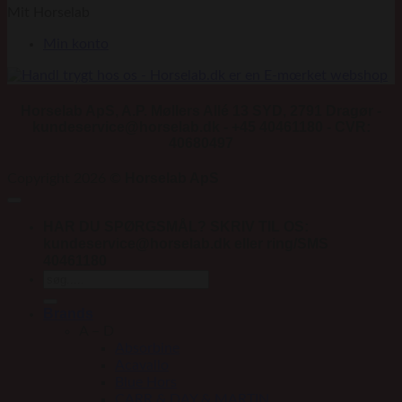
Mit Horselab
Min konto
Horselab ApS, A.P. Møllers Allé 13 SYD, 2791 Dragør -
kundeservice@horselab.dk - +45 40461180 - CVR:
40680497
Horselab ApS
Copyright 2026 ©
HAR DU SPØRGSMÅL? SKRIV TIL OS:
kundeservice@horselab.dk eller ring/SMS
40461180
Søg
efter:
Brands
A – D
Absorbine
Acavallo
Blue Hors
CARR & DAY & MARTIN