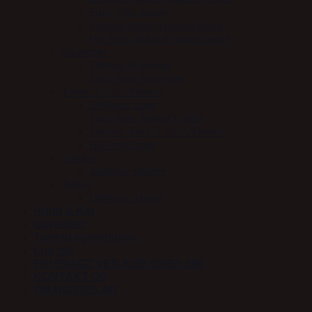
Euro-Star jakker
Stierna Jakke/Frakke/Veste
HV Polo jakker/frakker/veste
Strømper
Stierna Strømper
Euro-Star Strømper
Trøjer/T-shirt/Fleece
LeMieux trøje
Euro-Star Trøjer/T-shirt
Stierna Trøje/T-shirt/Fleece
HV Polo trøje
Støvler
Jodphur støvler
Tasker
LeMieux Tasker
Hund & Kat
Gaveidéer
Tilmeld nyhedsbrev
Log ind
FRI FRAGT VED KØB OVER 399
KONTAKT OS
OM HORSELAB