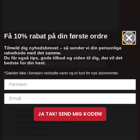
Få 10% rabat på din første ordre
🐴
Navn
Tilmeld dig nyhedsbrevet – så sender vi din personlige
E-mail
rabatkode med det samme.
Du får også tips, gode tilbud og viden til dig, der vil det
bedste for din hest.
Websted
*Gælder ikke i forvejen nedsatte varer og er kun for nye abonnenter.
Trustpilot
Trustpilot
Betingelser
Handelsbetingelser
JA TAK! SEND MIG KODEN!
Leveringsbetingelser
Behandling af persondata
Køb returlabel
Fortrydelsesret