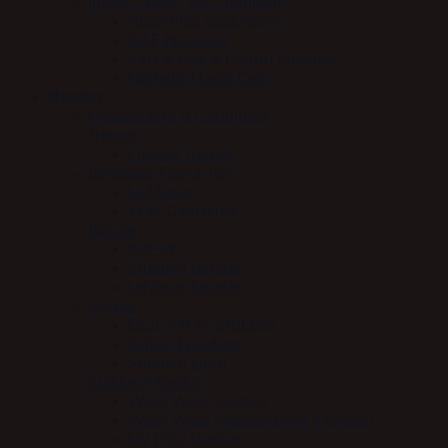
Insekt / kløe / sår / hudpleje
Absorbine insektspray
NAF Hudpleje
Carr & Day & Martin hudpleje
Nathalie Horse Care
Hesten
Hestesnacks & Godbidder
Trenser
Finesse Trenser
Bandager-Gamacher
Le Mieux
WW Gamacher
Børster
KBF99
Stübben børster
LeMieux børster
Gjorde
Equi Soft by Stübben
Scharf Freedom
Stübben gjord
Klokker/Hovsko
Woof Wear Klokker
Woof Wear Medical Boot (Hovsko)
HV Polo klokker