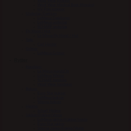
Woof Wear Klokker
Woof Wear Medical Boot (Hovsko)
HV Polo klokker
Underlag/Dækken
LeMieux Dækkener
LeMieux underlag
SCHARF underlag
Fly Hood / Hut
Le Mieux Fly Hood / Hut
Tøjle
Carl Hester
Grimer
LeMieux Grimer
Rytter
Handsker
Le Mieux HandsOn
LeMieux Winter
SCHARF handske
Woof Wear handsker
Bukser
Euro-Star bukser
LeMieux bukser
Stierna bukser
Hjelme
Scharf Hjelme
Jakker/Frakker/Veste
LeMieux jakker/frakker/veste
Euro-Star jakker
Stierna Jakke/Frakke/Veste