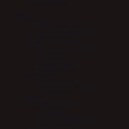
Mervue Equine
NAF
Pleje
Læderpleje
Absorbine læderpleje
Carr & Day & Martin læderpleje
Nathalie Læderpleje
Hovpleje
Carr & Day & Martin Hovpleje
Effol hovpleje
NAF hovpleje
Nathalie Hovpleje
Absorbine Hovpleje
Sundhedspleje
Absorbine Medical
Carr & Day & Martin Medical
Nathalie Medical
Pelspleje
Nathalie pelspleje
Effol Pelspleje
NAF Pelspleje
Carr & Day & Martin pelspleje
Absorbine pelspleje