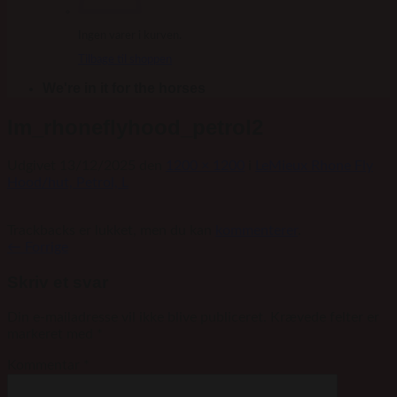
Ingen varer i kurven.
Tilbage til shoppen
We're in it for the horses
lm_rhoneflyhood_petrol2
Udgivet
13/12/2025
den
1200 × 1200
i
LeMieux Rhone Fly
Hood/hut, Petrol, L
Trackbacks er lukket, men du kan
kommenterer
.
←
Forrige
Skriv et svar
Din e-mailadresse vil ikke blive publiceret.
Krævede felter er
markeret med
*
Kommentar
*