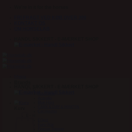
Fortsæt
We're in it for the horses
til
FRI FRAGT VED KØB OVER 399
indhold
KONTAKT OS
OM HORSELAB
HANDL SIKKERT - E-MÆRKET SHOP
Menu
Brands
HANDL SIKKERT - E-MÆRKET SHOP
A – D
Absorbine
Acavallo
Blue Hors
CARR & DAY & MARTIN
Kurv
Carl Hester
E – H
EQest
Euro-Star
Finesse Trenser