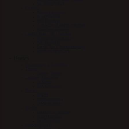
Nathalie Medical
Pelspleje
Nathalie pelspleje
Effol Pelspleje
NAF Pelspleje
Carr & Day & Martin pelspleje
Absorbine pelspleje
Insekt / kløe / sår / hudpleje
Absorbine insektspray
NAF Hudpleje
Carr & Day & Martin hudpleje
Nathalie Horse Care
Hesten
Hestesnacks & Godbidder
Trenser
Finesse Trenser
Bandager-Gamacher
Le Mieux
WW Gamacher
Børster
KBF99
Stübben børster
LeMieux børster
Gjorde
Equi Soft by Stübben
Scharf Freedom
Stübben gjord
Klokker/Hovsko