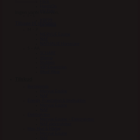
Fleck
HandsOn
HV Polo
Ingen varer i kurven.
I – L
KBF99
Tilbage til shoppen
Le Mieux
M – P
MERVUE Equine
NAF
NATHALIE Horsecare
S – AA
SCHARF
Stierna
Stübben
VIP Equestrian
Woof Wear
Tilskud
Beroligende
Mervue Equine
NAF
Energy, Præstation & blodsukker
Mervue Equine
NAF
Elektrolytter
Mervue Equine – Elektrolytter
NAF elektrolytter
Hov, Hud & Hårlag
Mervue Equine
NAF