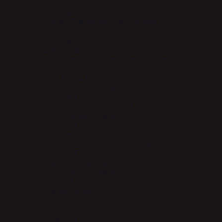
Mervue Equine
NAF
Energy, Præstation & blodsukker
Mervue Equine
NAF
Elektrolytter
Mervue Equine – Elektrolytter
NAF elektrolytter
Hov, Hud & Hårlag
Mervue Equine
NAF
Immunforsvar & Sundhed
Mervue Equine
NAF
Luftveje
Mervue Equine – Luftveje
NAF
Mave & fordøjelse
Mervue Equine
NAF
Muskler & led
Mervue Equine
NAF
Vitaminer & mineraler