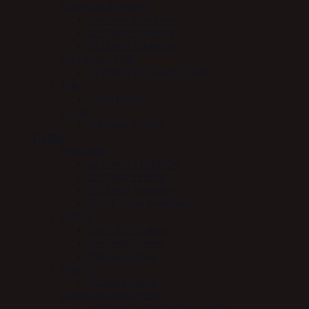
Underlag/Dækken
LeMieux Dækkener
LeMieux underlag
SCHARF underlag
Fly Hood / Hut
Le Mieux Fly Hood / Hut
Tøjle
Carl Hester
Grimer
LeMieux Grimer
Rytter
Handsker
Le Mieux HandsOn
LeMieux Winter
SCHARF handske
Woof Wear handsker
Bukser
Euro-Star bukser
LeMieux bukser
Stierna bukser
Hjelme
Scharf Hjelme
Jakker/Frakker/Veste
LeMieux jakker/frakker/veste