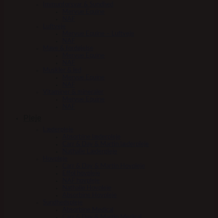
Immunforsvar & Sundhed
Mervue Equine
NAF
Luftveje
Mervue Equine – Luftveje
NAF
Mave & fordøjelse
Mervue Equine
NAF
Muskler & led
Mervue Equine
NAF
Vitaminer & mineraler
Mervue Equine
NAF
Pleje
Læderpleje
Absorbine læderpleje
Carr & Day & Martin læderpleje
Nathalie Læderpleje
Hovpleje
Carr & Day & Martin Hovpleje
Effol hovpleje
NAF hovpleje
Nathalie Hovpleje
Absorbine Hovpleje
Sundhedspleje
Absorbine Medical
Carr & Day & Martin Medical