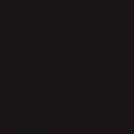
Carl Hester
E – H
EQest
Euro-Star
Finesse Trenser
Fleck
HandsOn
HV Polo
I – L
KBF99
Le Mieux
M – P
MERVUE Equine
NAF
NATHALIE Horsecare
S – AA
SCHARF
Stierna
Stübben
VIP Equestrian
Woof Wear
Tilskud
Beroligende