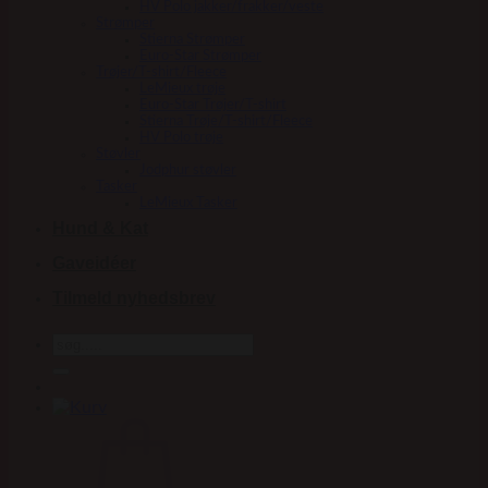
HV Polo jakker/frakker/veste
Strømper
Stierna Strømper
Euro-Star Strømper
Trøjer/T-shirt/Fleece
LeMieux trøje
Euro-Star Trøjer/T-shirt
Stierna Trøje/T-shirt/Fleece
HV Polo trøje
Støvler
Jodphur støvler
Tasker
LeMieux Tasker
Hund & Kat
Gaveidéer
Tilmeld nyhedsbrev
Søg
efter: