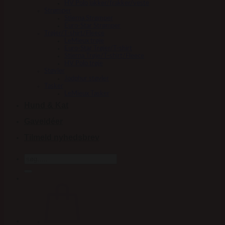
HV Polo jakker/frakker/veste
Strømper
Stierna Strømper
Euro-Star Strømper
Trøjer/T-shirt/Fleece
LeMieux trøje
Euro-Star Trøjer/T-shirt
Stierna Trøje/T-shirt/Fleece
HV Polo trøje
Støvler
Jodphur støvler
Tasker
LeMieux Tasker
Hund & Kat
Gaveidéer
Tilmeld nyhedsbrev
Søg
efter: