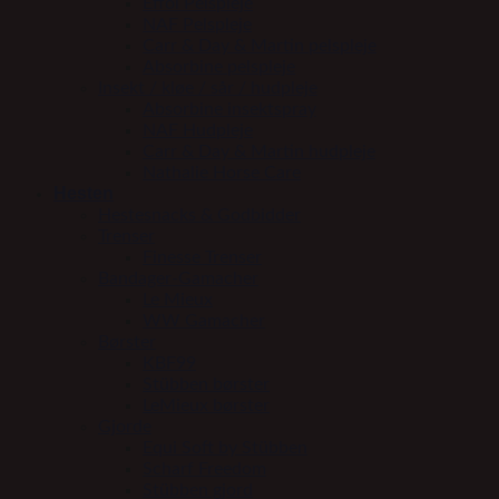
Effol Pelspleje
NAF Pelspleje
Carr & Day & Martin pelspleje
Absorbine pelspleje
Insekt / kløe / sår / hudpleje
Absorbine insektspray
NAF Hudpleje
Carr & Day & Martin hudpleje
Nathalie Horse Care
Hesten
Hestesnacks & Godbidder
Trenser
Finesse Trenser
Bandager-Gamacher
Le Mieux
WW Gamacher
Børster
KBF99
Stübben børster
LeMieux børster
Gjorde
Equi Soft by Stübben
Scharf Freedom
Stübben gjord