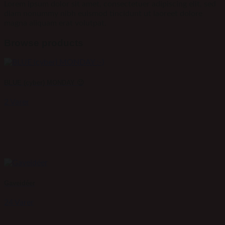
Lorem ipsum dolor sit amet, consectetuer adipiscing elit, sed
diam nonummy nibh euismod tincidunt ut laoreet dolore
magna aliquam erat volutpat.
Browse products
BLUE (cyber) MONDAY 🙂
2 Varer
Gaveidéer
24 Varer