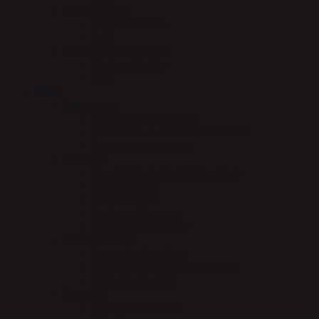
Muskler & led
Mervue Equine
NAF
Vitaminer & mineraler
Mervue Equine
NAF
Pleje
Læderpleje
Absorbine læderpleje
Carr & Day & Martin læderpleje
Nathalie Læderpleje
Hovpleje
Carr & Day & Martin Hovpleje
Effol hovpleje
NAF hovpleje
Nathalie Hovpleje
Absorbine Hovpleje
Sundhedspleje
Absorbine Medical
Carr & Day & Martin Medical
Nathalie Medical
Pelspleje
Nathalie pelspleje