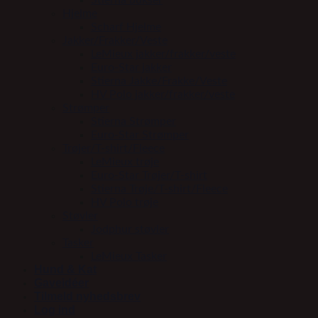
Stierna bukser
Hjelme
Scharf Hjelme
Jakker/Frakker/Veste
LeMieux jakker/frakker/veste
Euro-Star jakker
Stierna Jakke/Frakke/Veste
HV Polo jakker/frakker/veste
Strømper
Stierna Strømper
Euro-Star Strømper
Trøjer/T-shirt/Fleece
LeMieux trøje
Euro-Star Trøjer/T-shirt
Stierna Trøje/T-shirt/Fleece
HV Polo trøje
Støvler
Jodphur støvler
Tasker
LeMieux Tasker
Hund & Kat
Gaveidéer
Tilmeld nyhedsbrev
Log ind