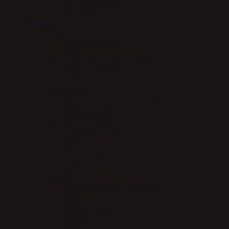
VIP Equestrian
Woof Wear
Tilskud
Beroligende
Mervue Equine
NAF
Energy, Præstation & blodsukker
Mervue Equine
NAF
Elektrolytter
Mervue Equine – Elektrolytter
NAF elektrolytter
Hov, Hud & Hårlag
Mervue Equine
NAF
Immunforsvar & Sundhed
Mervue Equine
NAF
Luftveje
Mervue Equine – Luftveje
NAF
Mave & fordøjelse
Mervue Equine
NAF