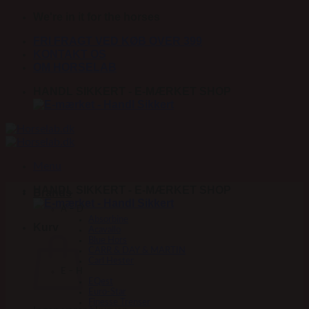
Fortsæt
We're in it for the horses
til
FRI FRAGT VED KØB OVER 399
indhold
KONTAKT OS
OM HORSELAB
HANDL SIKKERT - E-MÆRKET SHOP
Menu
HANDL SIKKERT - E-MÆRKET SHOP
Brands
A – D
Absorbine
Kurv
Acavallo
Blue Hors
CARR & DAY & MARTIN
Carl Hester
E – H
EQest
Euro-Star
Finesse Trenser