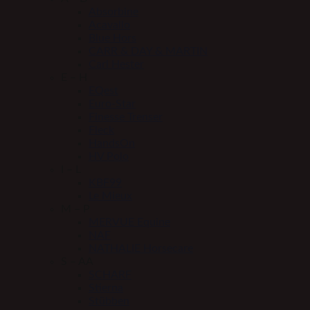
Absorbine
Acavallo
Blue Hors
CARR & DAY & MARTIN
Carl Hester
E – H
EQest
Euro-Star
Finesse Trenser
Fleck
HandsOn
HV Polo
I – L
KBF99
Le Mieux
M – P
MERVUE Equine
NAF
NATHALIE Horsecare
S – AA
SCHARF
Stierna
Stübben