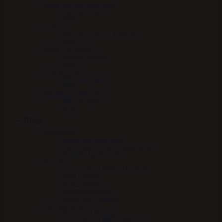
Immunforsvar & Sundhed
Mervue Equine
NAF
Luftveje
Mervue Equine – Luftveje
NAF
Mave & fordøjelse
Mervue Equine
NAF
Muskler & led
Mervue Equine
NAF
Vitaminer & mineraler
Mervue Equine
NAF
Pleje
Læderpleje
Absorbine læderpleje
Carr & Day & Martin læderpleje
Nathalie Læderpleje
Hovpleje
Carr & Day & Martin Hovpleje
Effol hovpleje
NAF hovpleje
Nathalie Hovpleje
Absorbine Hovpleje
Sundhedspleje
Absorbine Medical
Carr & Day & Martin Medical