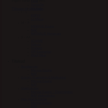
Ingen varer i kurven.
Fleck
HandsOn
Tilbage til shoppen
HV Polo
I – L
KBF99
Le Mieux
M – P
MERVUE Equine
NAF
NATHALIE Horsecare
S – AA
SCHARF
Stierna
Stübben
VIP Equestrian
Woof Wear
Tilskud
Beroligende
Mervue Equine
NAF
Energy, Præstation & blodsukker
Mervue Equine
NAF
Elektrolytter
Mervue Equine – Elektrolytter
NAF elektrolytter
Hov, Hud & Hårlag
Mervue Equine
NAF