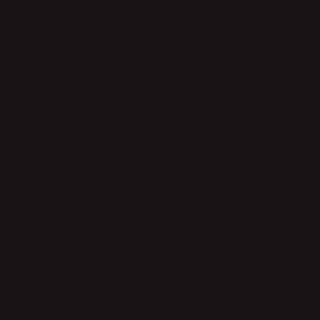
Klokker/Hovsko
Woof Wear Klokker
Woof Wear Medical Boot (Hovsko)
HV Polo klokker
Underlag/Dækken
LeMieux Dækkener
LeMieux underlag
SCHARF underlag
Fly Hood / Hut
Le Mieux Fly Hood / Hut
Tøjle
Carl Hester
Grimer
LeMieux Grimer
Rytter
Handsker
Le Mieux HandsOn
LeMieux Winter
SCHARF handske
Woof Wear handsker
Bukser
Euro-Star bukser
LeMieux bukser