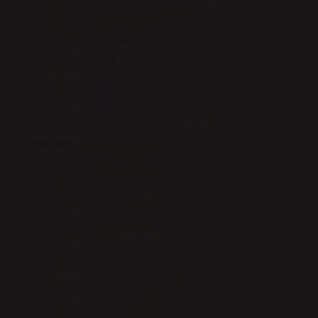
Nathalie Medical
Pelspleje
Nathalie pelspleje
Effol Pelspleje
NAF Pelspleje
Carr & Day & Martin pelspleje
Absorbine pelspleje
Insekt / kløe / sår / hudpleje
Absorbine insektspray
NAF Hudpleje
Carr & Day & Martin hudpleje
Nathalie Horse Care
Hesten
Hestesnacks & Godbidder
Trenser
Finesse Trenser
Bandager-Gamacher
Le Mieux
WW Gamacher
Børster
KBF99
Stübben børster
LeMieux børster
Gjorde
Equi Soft by Stübben
Scharf Freedom
Stübben gjord
Klokker/Hovsko