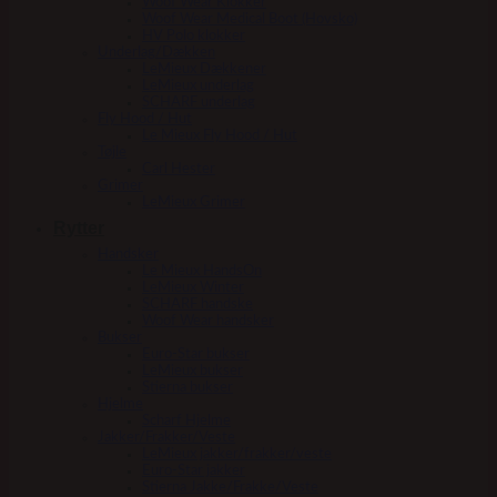
Woof Wear Klokker
Woof Wear Medical Boot (Hovsko)
HV Polo klokker
Underlag/Dækken
LeMieux Dækkener
LeMieux underlag
SCHARF underlag
Fly Hood / Hut
Le Mieux Fly Hood / Hut
Tøjle
Carl Hester
Grimer
LeMieux Grimer
Rytter
Handsker
Le Mieux HandsOn
LeMieux Winter
SCHARF handske
Woof Wear handsker
Bukser
Euro-Star bukser
LeMieux bukser
Stierna bukser
Hjelme
Scharf Hjelme
Jakker/Frakker/Veste
LeMieux jakker/frakker/veste
Euro-Star jakker
Stierna Jakke/Frakke/Veste