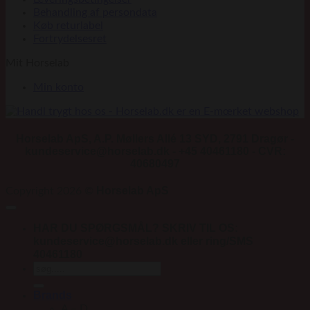
Behandling af persondata
Køb returlabel
Fortrydelsesret
Mit Horselab
Min konto
Horselab ApS, A.P. Møllers Allé 13 SYD, 2791 Dragør -
kundeservice@horselab.dk - +45 40461180 - CVR:
40680497
Horselab ApS
Copyright 2026 ©
HAR DU SPØRGSMÅL? SKRIV TIL OS:
kundeservice@horselab.dk eller ring/SMS
40461180
Søg
efter:
Brands
A – D