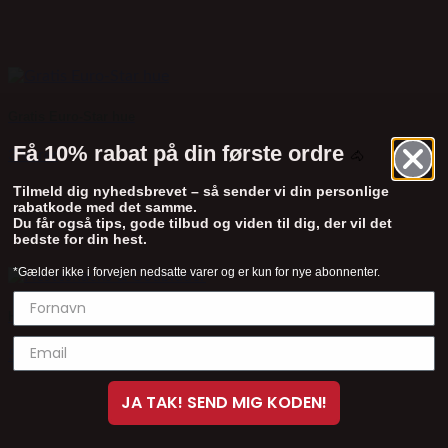
Gratis Euro-Star hue
Få 10% rabat på din første ordre
3 Varer
🐴
Tilmeld dig nyhedsbrevet – så sender vi din personlige
rabatkode med det samme.
Du får også tips, gode tilbud og viden til dig, der vil det
bedste for din hest.
*Gælder ikke i forvejen nedsatte varer og er kun for nye abonnenter.
Hestesnacks & Godbidder
5 Varer
JA TAK! SEND MIG KODEN!