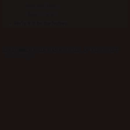
Ingen varer i kurven.
Tilbage til shoppen
We're in it for the horses
BIG SUMMER SALE HAS STARTED. UP TO 70% OFF
Make sure you