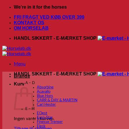
Fortsæt
We're in it for the horses
til
FRI FRAGT VED KØB OVER 399
indhold
KONTAKT OS
OM HORSELAB
HANDL SIKKERT - E-MÆRKET SHOP
Menu
HANDL SIKKERT - E-MÆRKET SHOP
Brands
A – D
Kurv
Absorbine
Acavallo
Blue Hors
CARR & DAY & MARTIN
Carl Hester
E – H
EQest
Euro-Star
Ingen varer i kurven.
Finesse Trenser
Fleck
Tilbage til shoppen