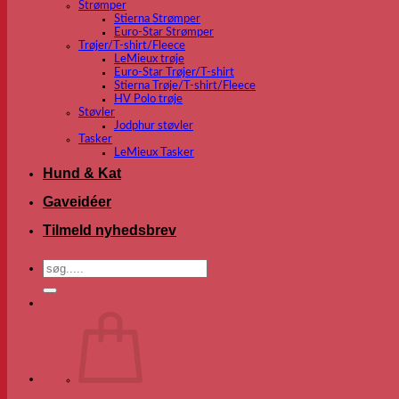
Strømper
Stierna Strømper
Euro-Star Strømper
Trøjer/T-shirt/Fleece
LeMieux trøje
Euro-Star Trøjer/T-shirt
Stierna Trøje/T-shirt/Fleece
HV Polo trøje
Støvler
Jodphur støvler
Tasker
LeMieux Tasker
Hund & Kat
Gaveidéer
Tilmeld nyhedsbrev
Søg
efter: