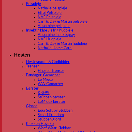
Pelspleje
Nathalie pelspleje
Effol Pelspleje
NAF Pelspleje
Carr & Day & Martin pelspleje
Absorbine pelspleje
Insekt / kløe / sår / hudpleje
Absorbine insektspray
NAF Hudpleje
Carr & Day & Martin hudpleje
Nathalie Horse Care
Hesten
Hestesnacks & Godbidder
Trenser
Finesse Trenser
Bandager-Gamacher
Le Mieux
WW Gamacher
Børster
KBF99
Stübben børster
LeMieux børster
Gjorde
Equi Soft by Stübben
Scharf Freedom
Stübben gjord
Klokker/Hovsko
Woof Wear Klokker