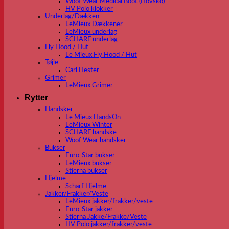
Woof Wear Medical Boot (Hovsko)
HV Polo klokker
Underlag/Dækken
LeMieux Dækkener
LeMieux underlag
SCHARF underlag
Fly Hood / Hut
Le Mieux Fly Hood / Hut
Tøjle
Carl Hester
Grimer
LeMieux Grimer
Rytter
Handsker
Le Mieux HandsOn
LeMieux Winter
SCHARF handske
Woof Wear handsker
Bukser
Euro-Star bukser
LeMieux bukser
Stierna bukser
Hjelme
Scharf Hjelme
Jakker/Frakker/Veste
LeMieux jakker/frakker/veste
Euro-Star jakker
Stierna Jakke/Frakke/Veste
HV Polo jakker/frakker/veste