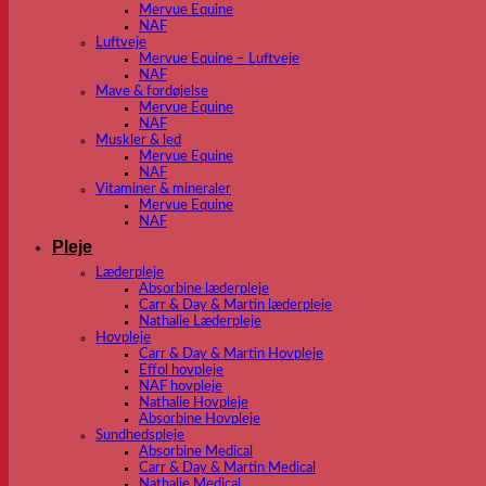
Mervue Equine
NAF
Luftveje
Mervue Equine – Luftveje
NAF
Mave & fordøjelse
Mervue Equine
NAF
Muskler & led
Mervue Equine
NAF
Vitaminer & mineraler
Mervue Equine
NAF
Pleje
Læderpleje
Absorbine læderpleje
Carr & Day & Martin læderpleje
Nathalie Læderpleje
Hovpleje
Carr & Day & Martin Hovpleje
Effol hovpleje
NAF hovpleje
Nathalie Hovpleje
Absorbine Hovpleje
Sundhedspleje
Absorbine Medical
Carr & Day & Martin Medical
Nathalie Medical