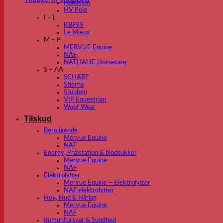
HandsOn
HV Polo
I – L
KBF99
Le Mieux
M – P
MERVUE Equine
NAF
NATHALIE Horsecare
S – AA
SCHARF
Stierna
Stübben
VIP Equestrian
Woof Wear
Tilskud
Beroligende
Mervue Equine
NAF
Energy, Præstation & blodsukker
Mervue Equine
NAF
Elektrolytter
Mervue Equine – Elektrolytter
NAF elektrolytter
Hov, Hud & Hårlag
Mervue Equine
NAF
Immunforsvar & Sundhed