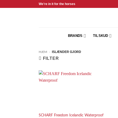
Fortsæt
We're in it for the horses
til
indhold
BRANDS
TILSKUD
ISLÆNDER GJORD
HJEM
»
FILTER
Add to
Wishlist
SCHARF Freedom Icelandic Waterproof