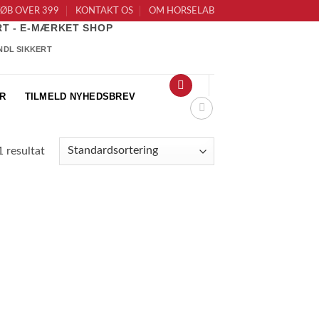
KØB OVER 399
KONTAKT OS
OM HORSELAB
RT - E-MÆRKET SHOP
R
TILMELD NYHEDSBREV
1 resultat