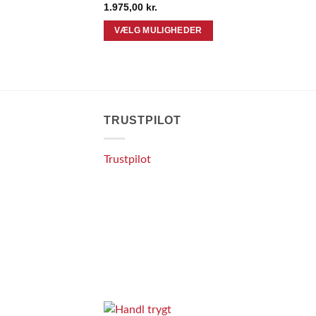
1.975,00
kr.
VÆLG MULIGHEDER
Dette
vare
har
flere
varianter.
TRUSTPILOT
Mulighederne
kan
Trustpilot
vælges
på
varesiden