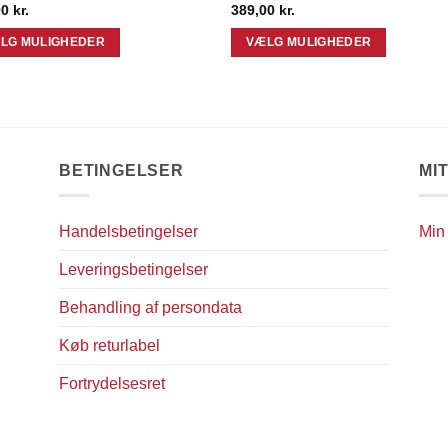
00
kr.
389,00
kr.
LG MULIGHEDER
VÆLG MULIGHEDER
Dette
vare
har
flere
ter.
varianter.
BETINGELSER
MI
ghederne
Mulighederne
kan
es
vælges
Handelsbetingelser
Min
på
Leveringsbetingelser
iden
varesiden
Behandling af persondata
Køb returlabel
Fortrydelsesret