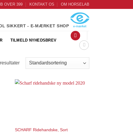
ØB OVER 399
KONTAKT OS
OM HORSELAB
DL SIKKERT - E-MÆRKET SHOP
R
TILMELD NYHEDSBREV
resultater
to
Add to
ist
Wishlist
SCHARF Ridehandske, Sort