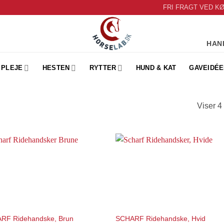
FRI FRAGT VED K
HAN
PLEJE
HESTEN
RYTTER
HUND & KAT
GAVEIDÉE
Viser 4 
Add to
Add 
Wishlist
Wishl
RF Ridehandske, Brun
SCHARF Ridehandske, Hvid