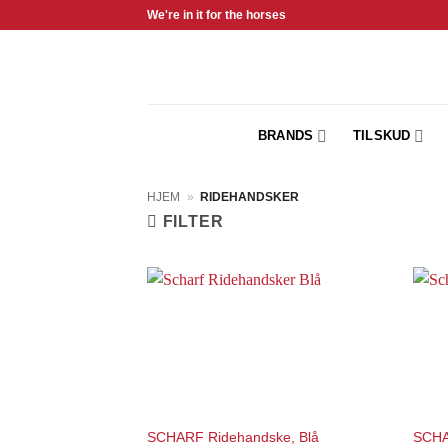
Fortsæt
We're in it for the horses
til
indhold
BRANDS
TILSKUD
HJEM
»
RIDEHANDSKER
FILTER
Add to
Wishlist
SCHARF Ridehandske, Blå
SCHA