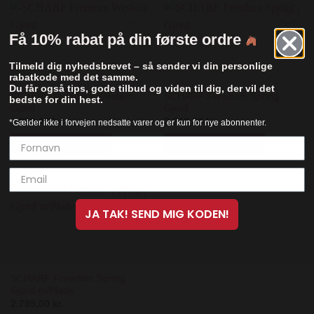
har
har
flere
flere
Add to
Add to
Få 10% rabat på din første ordre
varianter.
varianter.
Wishlist
Wishlist
Mulighederne
Mulighederne
Tilmeld dig nyhedsbrevet – så sender vi din personlige
kan
kan
rabatkode med det samme.
vælges
vælges
Du får også tips, gode tilbud og viden til dig, der vil det
på
på
SCHARF Freedom Western
SCHARF Freedom Spring
bedste for din hest.
Gjord
Gjord
varesiden
varesiden
1.999,00
kr.
2.349,00
kr.
*Gælder ikke i forvejen nedsatte varer og er kun for nye abonnenter.
VÆLG MULIGHEDER
VÆLG MULIGHEDER
Dette
Dette
vare
vare
har
har
flere
flere
JA TAK! SEND MIG KODEN!
Add to
varianter.
varianter.
Wishlist
Mulighederne
Mulighederne
kan
kan
vælges
vælges
på
på
SCHARF Freedom Spring
Gjord m/Plade
varesiden
varesiden
2.799,00
kr.