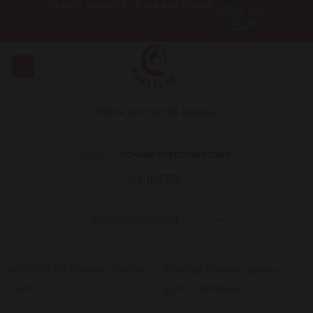
HANDL SIKKERT - E-MÆRKET SHOP
Fortsæt
til
indhold
We're in it for the horses
HJEM
»
SCHARF FREEDOM GJORD
FILTER
Add to
Add to
Wishlist
Wishlist