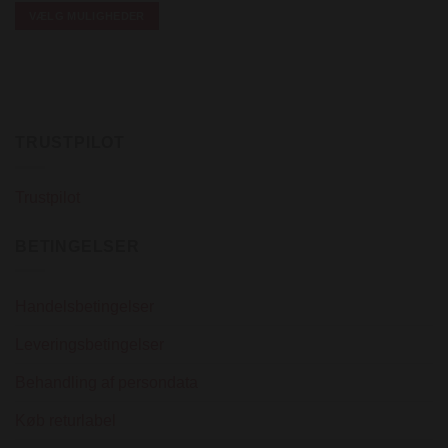
VÆLG MULIGHEDER
Dette
vare
har
flere
varianter.
TRUSTPILOT
Mulighederne
kan
vælges
Trustpilot
på
varesiden
BETINGELSER
Handelsbetingelser
Leveringsbetingelser
Behandling af persondata
Køb returlabel