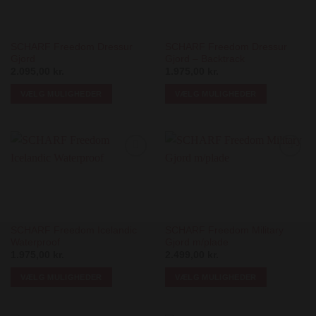
SCHARF Freedom Dressur
SCHARF Freedom Dressur
Gjord
Gjord – Backtrack
2.095,00
kr.
1.975,00
kr.
VÆLG MULIGHEDER
VÆLG MULIGHEDER
Dette
Dette
vare
vare
har
har
flere
flere
Add to
Add to
varianter.
varianter.
Wishlist
Wishlist
Mulighederne
Mulighederne
kan
kan
vælges
vælges
på
på
SCHARF Freedom Icelandic
SCHARF Freedom Military
Waterproof
Gjord m/plade
varesiden
varesiden
1.975,00
kr.
2.499,00
kr.
VÆLG MULIGHEDER
VÆLG MULIGHEDER
Dette
Dette
vare
vare