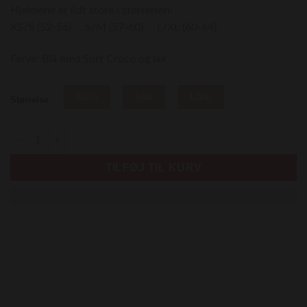
Hjelmene er lidt store i størrelsen:
XS/S (52-56) S/M (57-60) L/XL (60-64).
Farve: Blå med Sort Croco og lak
XS/S
S/M
L/XL
Størrelse
SCHARF 10 - Lak antal
TILFØJ TIL KURV