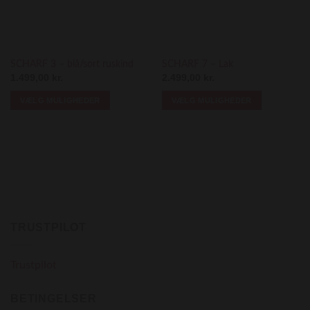
Add to
Add to
Wishlist
Wishlist
SCHARF 3 – blå/sort ruskind
SCHARF 7 – Lak
1.499,00
kr.
2.499,00
kr.
VÆLG MULIGHEDER
VÆLG MULIGHEDER
Dette
Dette
vare
vare
har
har
flere
flere
varianter.
varianter.
Mulighederne
Mulighederne
kan
kan
vælges
vælges
TRUSTPILOT
på
på
varesiden
varesiden
Trustpilot
BETINGELSER