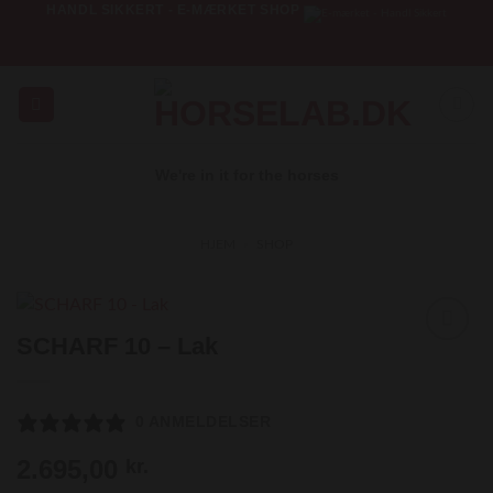
HANDL SIKKERT - E-MÆRKET SHOP
Fortsæt
til
indhold
We're in it for the horses
HJEM
»
SHOP
SCHARF 10 – Lak
Add to
Wishlist
0 ANMELDELSER
2.695,00
kr.