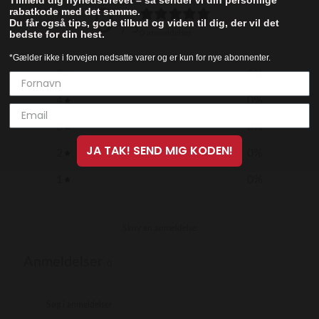
0
rabatkode med det samme.
Du får også tips, gode tilbud og viden til dig, der vil det
/ 5
bedste for din hest.
0 anmeldelser
*Gælder ikke i forvejen nedsatte varer og er kun for nye abonnenter.
5
0
%
4
0
%
3
0
%
JA TAK! SEND MIG KODEN!
2
0
%
1
0
%
Skriv en anmeldelse
Anmeldelser
0