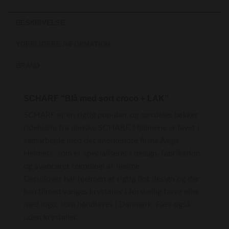
BESKRIVELSE
YDERLIGERE INFORMATION
BRAND
SCHARF “Blå med sort croco + LAK”
SCHARF er en rigtig populær og særdeles lækker
ridehjelm fra danske SCHARF. Hjelmene er lavet i
samarbejde med det anerkendte firma Aegis
Helmets, som er specialiseret i design, fabrikation
og avanceret teknologi af hjelme.
Derudover har hjelmen et rigtig flot design og der
kan tilmed vælges krystaller i forskellig farve eller
med logo, som håndlaves i Danmark. Fåes også
uden krystaller.