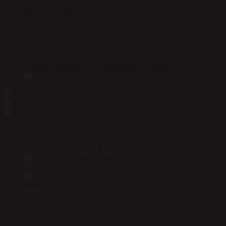
Fortsæt
We're in it for the horses
til
FRI FRAGT VED KØB OVER 399
indhold
KONTAKT OS
OM HORSELAB
HANDL SIKKERT - E-MÆRKET SHOP
Menu
Brands
HANDL SIKKERT - E-MÆRKET SHOP
A – D
Absorbine
Acavallo
Blue Hors
CARR & DAY & MARTIN
Kurv
Carl Hester
E – H
EQest
Euro-Star
Finesse Trenser