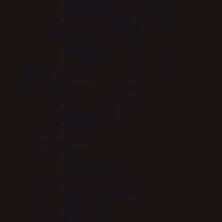
NAF Pelspleje
Carr & Day & Martin pelspleje
Absorbine pelspleje
Insekt / kløe / sår / hudpleje
Absorbine insektspray
NAF Hudpleje
Carr & Day & Martin hudpleje
Nathalie Horse Care
Hesten
Hestesnacks & Godbidder
Trenser
Finesse Trenser
Bandager-Gamacher
Le Mieux
WW Gamacher
Børster
KBF99
Stübben børster
LeMieux børster
Gjorde
Equi Soft by Stübben
Scharf Freedom
Stübben gjord
Klokker/Hovsko