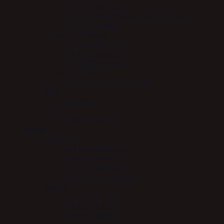
Woof Wear Klokker
Woof Wear Medical Boot (Hovsko)
HV Polo klokker
Underlag/Dækken
LeMieux Dækkener
LeMieux underlag
SCHARF underlag
Fly Hood / Hut
Le Mieux Fly Hood / Hut
Tøjle
Carl Hester
Grimer
LeMieux Grimer
Rytter
Handsker
Le Mieux HandsOn
LeMieux Winter
SCHARF handske
Woof Wear handsker
Bukser
Euro-Star bukser
LeMieux bukser
Stierna bukser