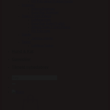
HV Polo jakker/frakker/veste
Strømper
Stierna Strømper
Euro-Star Strømper
Trøjer/T-shirt/Fleece
LeMieux trøje
Euro-Star Trøjer/T-shirt
Stierna Trøje/T-shirt/Fleece
HV Polo trøje
Støvler
Jodphur støvler
Tasker
LeMieux Tasker
Hund & Kat
Gaveidéer
Tilmeld nyhedsbrev
Søg
efter: