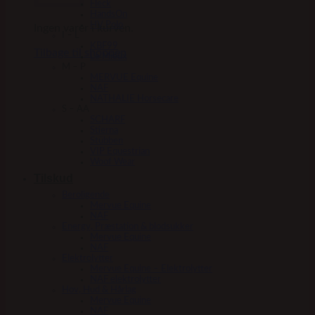
Fleck
HandsOn
HV Polo
Ingen varer i kurven.
I – L
KBF99
Tilbage til shoppen
Le Mieux
M – P
MERVUE Equine
NAF
NATHALIE Horsecare
S – AA
SCHARF
Stierna
Stübben
VIP Equestrian
Woof Wear
Tilskud
Beroligende
Mervue Equine
NAF
Energy, Præstation & blodsukker
Mervue Equine
NAF
Elektrolytter
Mervue Equine – Elektrolytter
NAF elektrolytter
Hov, Hud & Hårlag
Mervue Equine
NAF