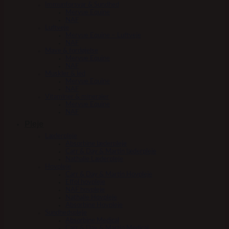
Immunforsvar & Sundhed
Mervue Equine
NAF
Luftveje
Mervue Equine – Luftveje
NAF
Mave & fordøjelse
Mervue Equine
NAF
Muskler & led
Mervue Equine
NAF
Vitaminer & mineraler
Mervue Equine
NAF
Pleje
Læderpleje
Absorbine læderpleje
Carr & Day & Martin læderpleje
Nathalie Læderpleje
Hovpleje
Carr & Day & Martin Hovpleje
Effol hovpleje
NAF hovpleje
Nathalie Hovpleje
Absorbine Hovpleje
Sundhedspleje
Absorbine Medical
Carr & Day & Martin Medical