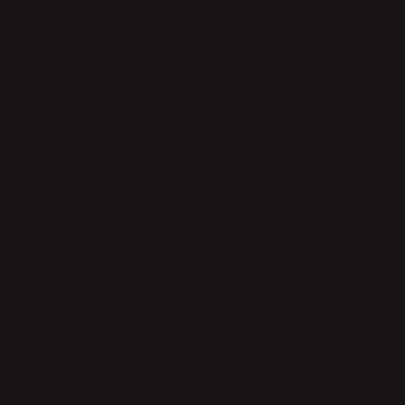
Acavallo
Blue Hors
CARR & DAY & MARTIN
Carl Hester
E – H
EQest
Euro-Star
Finesse Trenser
Fleck
HandsOn
HV Polo
I – L
KBF99
Le Mieux
M – P
MERVUE Equine
NAF
NATHALIE Horsecare
S – AA
SCHARF
Stierna
Stübben
VIP Equestrian