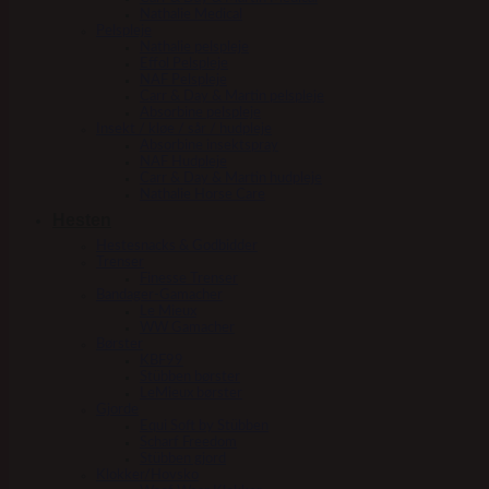
Nathalie Medical
Pelspleje
Nathalie pelspleje
Effol Pelspleje
NAF Pelspleje
Carr & Day & Martin pelspleje
Absorbine pelspleje
Insekt / kløe / sår / hudpleje
Absorbine insektspray
NAF Hudpleje
Carr & Day & Martin hudpleje
Nathalie Horse Care
Hesten
Hestesnacks & Godbidder
Trenser
Finesse Trenser
Bandager-Gamacher
Le Mieux
WW Gamacher
Børster
KBF99
Stübben børster
LeMieux børster
Gjorde
Equi Soft by Stübben
Scharf Freedom
Stübben gjord
Klokker/Hovsko