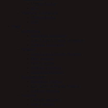
Mervue Equine
NAF
Vitaminer & mineraler
Mervue Equine
NAF
Pleje
Læderpleje
Absorbine læderpleje
Carr & Day & Martin læderpleje
Nathalie Læderpleje
Hovpleje
Carr & Day & Martin Hovpleje
Effol hovpleje
NAF hovpleje
Nathalie Hovpleje
Absorbine Hovpleje
Sundhedspleje
Absorbine Medical
Carr & Day & Martin Medical
Nathalie Medical
Pelspleje
Nathalie pelspleje
Effol Pelspleje