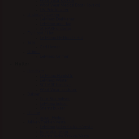
Woof Wear Klokker
Woof Wear Medical Boot (Hovsko)
HV Polo klokker
Underlag/Dækken
LeMieux Dækkener
LeMieux underlag
SCHARF underlag
Fly Hood / Hut
Le Mieux Fly Hood / Hut
Tøjle
Carl Hester
Grimer
LeMieux Grimer
Rytter
Handsker
Le Mieux HandsOn
LeMieux Winter
SCHARF handske
Woof Wear handsker
Bukser
Euro-Star bukser
LeMieux bukser
Stierna bukser
Hjelme
Scharf Hjelme
Jakker/Frakker/Veste
LeMieux jakker/frakker/veste
Euro-Star jakker
Stierna Jakke/Frakke/Veste