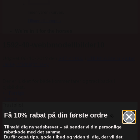
Ingen varer i kurven.
Tilbage til shoppen
We're in it for the horses
1592-40-webbmodellbilder10
Udgivet
06/10/2019
den
987 × 1000
i
STIERNA Stella Vinter
Jakke, Midnight navy
Der er lukket for både kommentarer og trackbacks i
øjeblikket.
←
Forrige
Næste
→
Trustpilot
Trustpilot
Få 10% rabat på din første ordre
🐴
Betingelser
Tilmeld dig nyhedsbrevet – så sender vi din personlige
Handelsbetingelser
rabatkode med det samme.
Leveringsbetingelser
Du får også tips, gode tilbud og viden til dig, der vil det
Behandling af persondata