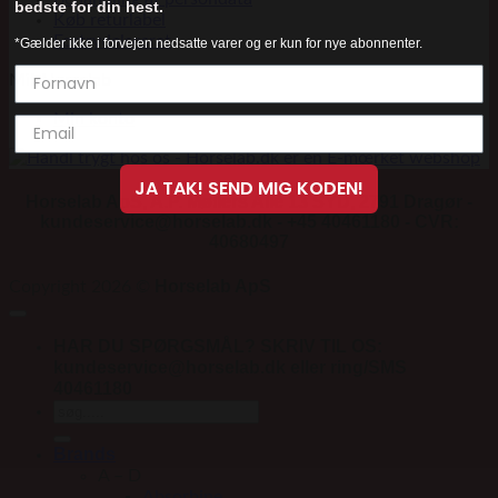
bedste for din hest.
Køb returlabel
Fortrydelsesret
*Gælder ikke i forvejen nedsatte varer og er kun for nye abonnenter.
Mit Horselab
Min konto
JA TAK! SEND MIG KODEN!
Horselab ApS, A.P. Møllers Allé 13 SYD, 2791 Dragør -
kundeservice@horselab.dk - +45 40461180 - CVR:
40680497
Horselab ApS
Copyright 2026 ©
HAR DU SPØRGSMÅL? SKRIV TIL OS:
kundeservice@horselab.dk eller ring/SMS
40461180
Søg
efter:
Brands
A – D
Absorbine