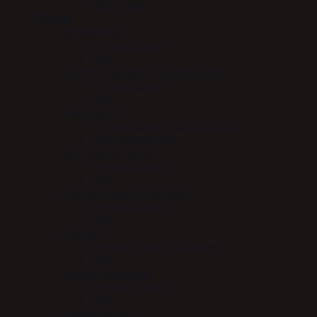
Woof Wear
Tilskud
Beroligende
Mervue Equine
NAF
Energy, Præstation & blodsukker
Mervue Equine
NAF
Elektrolytter
Mervue Equine – Elektrolytter
NAF elektrolytter
Hov, Hud & Hårlag
Mervue Equine
NAF
Immunforsvar & Sundhed
Mervue Equine
NAF
Luftveje
Mervue Equine – Luftveje
NAF
Mave & fordøjelse
Mervue Equine
NAF
Muskler & led