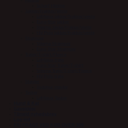
Hjelme
Scharf Hjelme
Jakker/Frakker/Veste
LeMieux jakker/frakker/veste
Euro-Star jakker
Stierna Jakke/Frakke/Veste
HV Polo jakker/frakker/veste
Strømper
Stierna Strømper
Euro-Star Strømper
Trøjer/T-shirt/Fleece
LeMieux trøje
Euro-Star Trøjer/T-shirt
Stierna Trøje/T-shirt/Fleece
HV Polo trøje
Støvler
Jodphur støvler
Tasker
LeMieux Tasker
Hund & Kat
Gaveidéer
Tilmeld nyhedsbrev
Log ind
FRI FRAGT VED KØB OVER 399