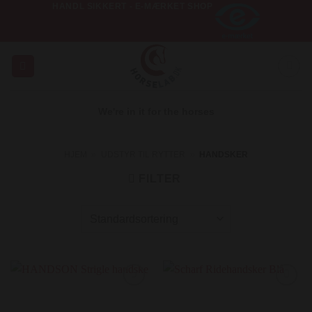
HANDL SIKKERT - E-MÆRKET SHOP
Fortsæt
til
indhold
We're in it for the horses
HJEM
»
UDSTYR TIL RYTTER
»
HANDSKER
FILTER
Add to
Add to
Wishlist
Wishlist