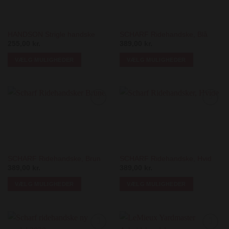
HANDSON Strigle handske
SCHARF Ridehandske, Blå
255,00
kr.
389,00
kr.
VÆLG MULIGHEDER
VÆLG MULIGHEDER
Dette
Dette
vare
vare
har
har
flere
flere
Add to
Add to
varianter.
varianter.
Wishlist
Wishlist
Mulighederne
Mulighederne
kan
kan
vælges
vælges
på
på
SCHARF Ridehandske, Brun
SCHARF Ridehandske, Hvid
389,00
kr.
389,00
kr.
varesiden
varesiden
VÆLG MULIGHEDER
VÆLG MULIGHEDER
Dette
Dette
vare
vare
har
har
flere
flere