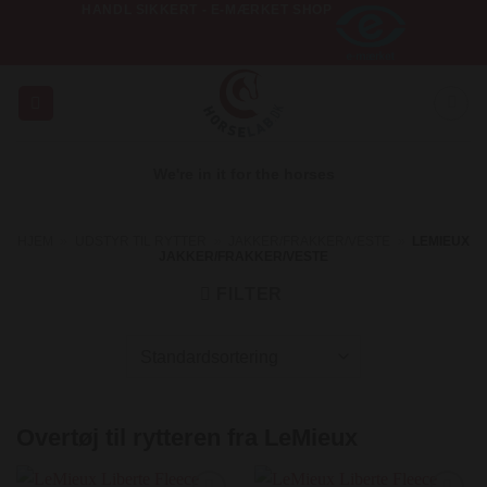
HANDL SIKKERT - E-MÆRKET SHOP
Fortsæt
til
indhold
We're in it for the horses
HJEM
»
UDSTYR TIL RYTTER
»
JAKKER/FRAKKER/VESTE
»
LEMIEUX
JAKKER/FRAKKER/VESTE
FILTER
Overtøj til rytteren fra LeMieux