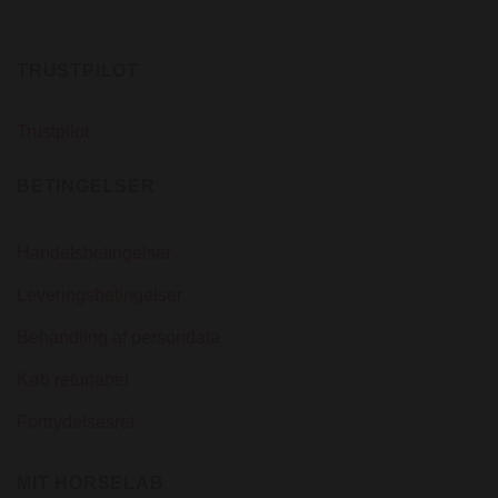
har
flere
varianter.
TRUSTPILOT
Mulighederne
kan
vælges
Trustpilot
på
varesiden
BETINGELSER
Handelsbetingelser
Leveringsbetingelser
Behandling af persondata
Køb returlabel
Fortrydelsesret
MIT HORSELAB