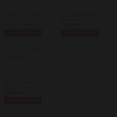
kan
kan
vælges
vælges
på
på
My LeMieux Waterproof,
LeMieux Verona Jakke, Sort
Ridefrakke, Navy
varesiden
varesiden
Den
Den
665,00
kr.
395,00
kr.
2.495,00
kr.
oprindelige
aktuelle
pris
pris
VÆLG MULIGHEDER
VÆLG MULIGHEDER
var:
er:
665,00 kr..
395,00 kr..
Dette
Dette
vare
vare
har
har
flere
flere
Add to
varianter.
varianter.
Wishlist
Mulighederne
Mulighederne
kan
kan
vælges
vælges
på
på
My LeMieux Waterproof,
Ridefrakke, Oak/Grøn
varesiden
varesiden
2.495,00
kr.
VÆLG MULIGHEDER
Dette
vare