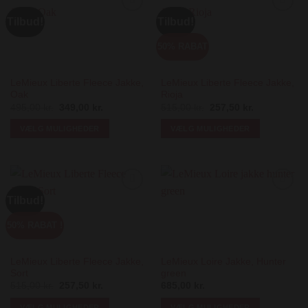
Tilbud!
Tilbud!
Add to
Add to
Wishlist
Wishlist
50% RABAT
LeMieux Liberte Fleece Jakke,
LeMieux Liberte Fleece Jakke,
Oak
Rioja
Den
Den
Den
Den
495,00
kr.
349,00
kr.
515,00
kr.
257,50
kr.
oprindelige
aktuelle
oprindelige
aktuelle
pris
pris
pris
pris
VÆLG MULIGHEDER
VÆLG MULIGHEDER
var:
er:
var:
er:
495,00 kr..
349,00 kr..
515,00 kr..
257,50 kr..
Dette
Dette
vare
vare
har
har
flere
flere
Tilbud!
Add to
Add to
varianter.
varianter.
Wishlist
Wishlist
Mulighederne
Mulighederne
50% RABAT !
kan
kan
vælges
vælges
på
på
LeMieux Liberte Fleece Jakke,
LeMieux Loire Jakke, Hunter
Sort
green
varesiden
varesiden
Den
Den
515,00
kr.
257,50
kr.
685,00
kr.
oprindelige
aktuelle
pris
pris
VÆLG MULIGHEDER
VÆLG MULIGHEDER