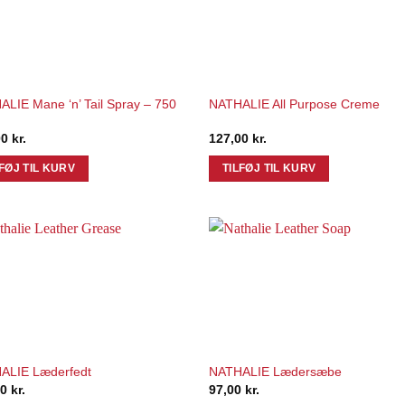
Add to
Add 
Wishlist
Wishl
LIE Mane ‘n’ Tail Spray – 750
NATHALIE All Purpose Creme
00
kr.
127,00
kr.
LFØJ TIL KURV
TILFØJ TIL KURV
Add to
Add 
Wishlist
Wishl
ALIE Læderfedt
NATHALIE Lædersæbe
00
kr.
97,00
kr.