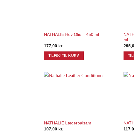
Add to
Wishlist
NATHA
NATHALIE Hov Olie – 450 ml
ml
177,00
kr.
295,
TILFØJ TIL KURV
TI
Add to
Wishlist
NATHALIE Læderbalsam
NATH
107,00
kr.
117,