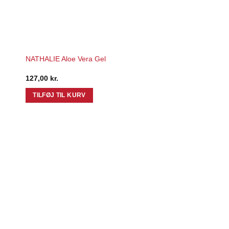
to
Add to
ist
Wishlist
NATHALIE Aloe Vera Gel
127,00
kr.
TILFØJ TIL KURV
to
ist