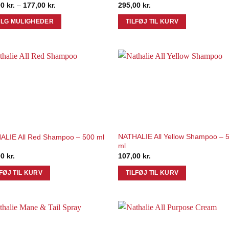
Prisinterval:
00
kr.
–
177,00
kr.
295,00
kr.
137,00 kr.
til
LG MULIGHEDER
TILFØJ TIL KURV
177,00 kr.
Add to
Add 
ter.
Wishlist
Wishl
ghederne
es
NATHALIE All Yellow Shampoo – 
ALIE All Red Shampoo – 500 ml
iden
ml
00
kr.
107,00
kr.
LFØJ TIL KURV
TILFØJ TIL KURV