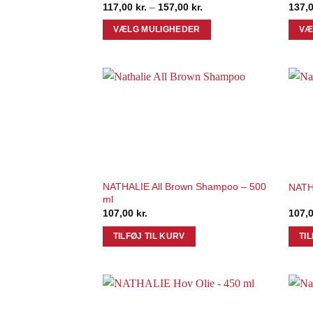
Prisinterval:
117,00
kr.
–
157,00
kr.
137,
117,00 kr.
til
VÆLG MULIGHEDER
VÆ
157,00 kr.
Dette
Dette
vare
vare
har
har
flere
flere
Add to
varianter.
varian
Wishlist
Mulighederne
Muli
kan
kan
vælges
vælg
på
på
NATHALIE All Brown Shampoo – 500
NATH
varesiden
vares
ml
107,00
kr.
107,
TILFØJ TIL KURV
TI