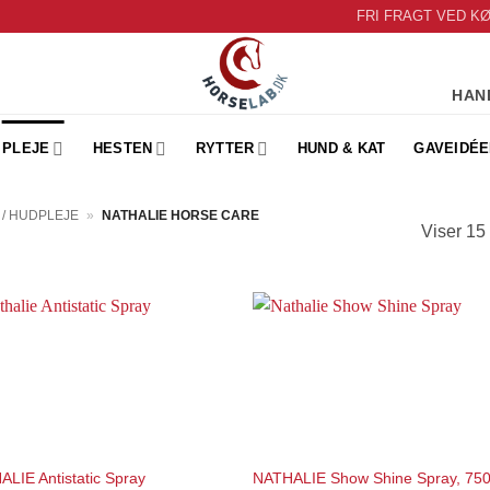
FRI FRAGT VED K
HAN
PLEJE
HESTEN
RYTTER
HUND & KAT
GAVEIDÉE
R / HUDPLEJE
»
NATHALIE HORSE CARE
Viser 15 
Add to
Add 
Wishlist
Wishl
LIE Antistatic Spray
NATHALIE Show Shine Spray, 75