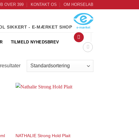
ØB OVER 399
KONTAKT OS
OM HORSELAB
DL SIKKERT - E-MÆRKET SHOP
R
TILMELD NYHEDSBREV
resultater
to
Add to
ist
Wishlist
0ml
NATHALIE Strong Hold Plait