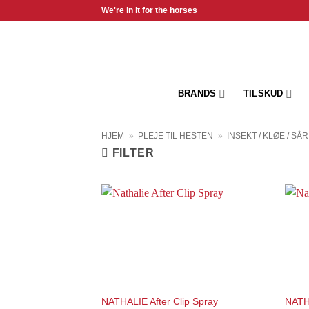
Fortsæt
We're in it for the horses
til
indhold
BRANDS
TILSKUD
HJEM
»
PLEJE TIL HESTEN
»
INSEKT / KLØE / SÅ
FILTER
Add to
Wishlist
NATHALIE After Clip Spray
NATHA