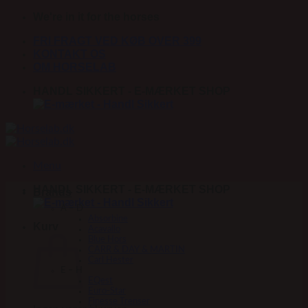
Fortsæt
We're in it for the horses
til
FRI FRAGT VED KØB OVER 399
indhold
KONTAKT OS
OM HORSELAB
HANDL SIKKERT - E-MÆRKET SHOP
Menu
HANDL SIKKERT - E-MÆRKET SHOP
Brands
A – D
Absorbine
Kurv
Acavallo
Blue Hors
CARR & DAY & MARTIN
Carl Hester
E – H
EQest
Euro-Star
Finesse Trenser