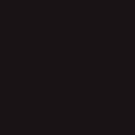
Dækkener
Fly Hood / Hut
Le Mieux Fly Hood / Hut
Gjorde
Equi Soft by Stübben
LeMieux Gjorde
Scharf Freedom
Scharf Freedom Pad
Stübben gjord
Grimer
LeMieux Grimer
Klokker/Hovsko
HV Polo klokker
WoofWear - klokker
Woofwear Hovsko
Tøjle
Carl Hester
Finesse Tøjler
Trenser
Finesse Trenser
LeMeiux Trenser
Underlag/Dækken
LeMieux Dækkener