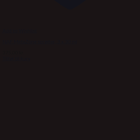
Add to Wishlist
NAF MetaZone sprøjter, 3 x 30 ml
375,00
kr.
Tilføj til kurv