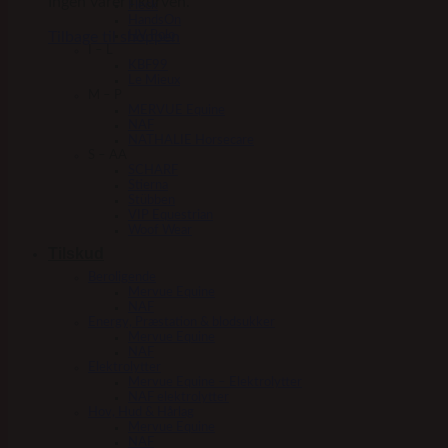
Ingen varer i kurven.
Fleck
HandsOn
Tilbage til shoppen
HV Polo
I – L
KBF99
Le Mieux
M – P
MERVUE Equine
NAF
NATHALIE Horsecare
S – AA
SCHARF
Stierna
Stübben
VIP Equestrian
Woof Wear
Tilskud
Beroligende
Mervue Equine
NAF
Energy, Præstation & blodsukker
Mervue Equine
NAF
Elektrolytter
Mervue Equine – Elektrolytter
NAF elektrolytter
Hov, Hud & Hårlag
Mervue Equine
NAF