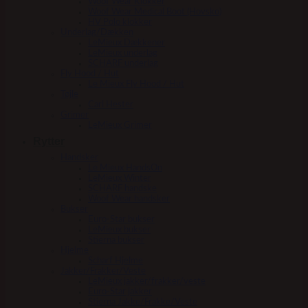
Woof Wear Klokker
Woof Wear Medical Boot (Hovsko)
HV Polo klokker
Underlag/Dækken
LeMieux Dækkener
LeMieux underlag
SCHARF underlag
Fly Hood / Hut
Le Mieux Fly Hood / Hut
Tøjle
Carl Hester
Grimer
LeMieux Grimer
Rytter
Handsker
Le Mieux HandsOn
LeMieux Winter
SCHARF handske
Woof Wear handsker
Bukser
Euro-Star bukser
LeMieux bukser
Stierna bukser
Hjelme
Scharf Hjelme
Jakker/Frakker/Veste
LeMieux jakker/frakker/veste
Euro-Star jakker
Stierna Jakke/Frakke/Veste