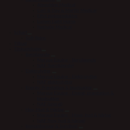
Absorbine Medical
Carr & Day & Martin Medical
Effol plejeprodukter
Lumen Light Horse
Nathalie Medical
Scharf
Soft Reins
Tilbud
Tilskudsfoder
Beroligende
Mervue Equine - Beroligende
NAF (beroligende)
Elektrolytter
Mervue Equine - Elektrolytter
NAF elektrolytter
Energy, Præstation & blodsukker
Mervue Equine - Energi, præstation &
blodsukker
NAF (energi)
Hov, Hud & Hårlag
Mervue Equine - Hove, hud & hårlag
NAF (hov, hud & hårlag)
Immunforsvar & Sundhed