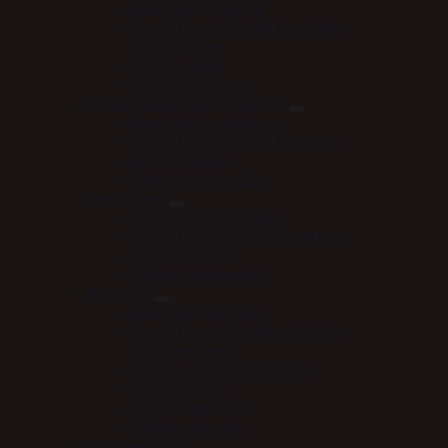
Absorbine Hovpleje
Carr & Day & Martin Hovpleje
Effol hovpleje
NAF hovpleje
Nathalie Hovpleje
Insekt / kløe / sår / hudpleje
Absorbine insektspray
Carr & Day & Martin hudpleje
NAF Hudpleje
Nathalie Horse Care
Læderpleje
Absorbine læderpleje
Carr & Day & Martin læderpleje
NAF læderpleje
Nathalie Læderpleje
Pelspleje
Absorbine pelspleje
Carr & Day & Martin pelspleje
Effol Pelspleje
LeMieux strigler & børster
NAF Pelspleje
Nathalie pelspleje
Stübben børster
Sundhedspleje