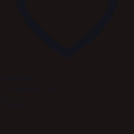
Add to Wishlist
NAF Profeet Liquid – 5 liter
2.095,00
kr.
Tilføj til kurv