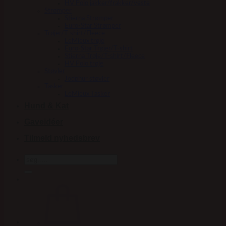
HV Polo jakker/frakker/veste
Strømper
Stierna Strømper
Euro-Star Strømper
Trøjer/T-shirt/Fleece
LeMieux trøje
Euro-Star Trøjer/T-shirt
Stierna Trøje/T-shirt/Fleece
HV Polo trøje
Støvler
Jodphur støvler
Tasker
LeMieux Tasker
Hund & Kat
Gaveidéer
Tilmeld nyhedsbrev
Søg
efter: