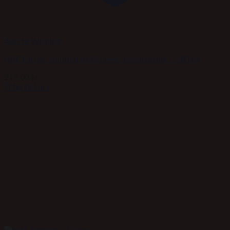
Add to Wishlist
NAF Farrier Solution by ProFeet, hovdressing – 500 ml
215,00
kr.
Tilføj til kurv