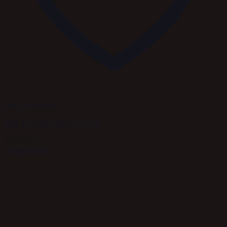
Add to Wishlist
NAF Profeet Pellets – 3 kg
525,00
kr.
Tilføj til kurv