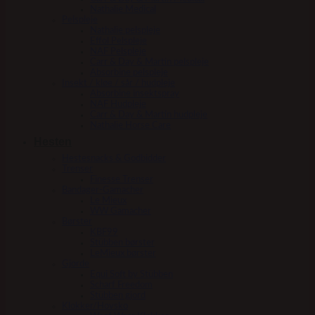
Nathalie Medical
Pelspleje
Nathalie pelspleje
Effol Pelspleje
NAF Pelspleje
Carr & Day & Martin pelspleje
Absorbine pelspleje
Insekt / kløe / sår / hudpleje
Absorbine insektspray
NAF Hudpleje
Carr & Day & Martin hudpleje
Nathalie Horse Care
Hesten
Hestesnacks & Godbidder
Trenser
Finesse Trenser
Bandager-Gamacher
Le Mieux
WW Gamacher
Børster
KBF99
Stübben børster
LeMieux børster
Gjorde
Equi Soft by Stübben
Scharf Freedom
Stübben gjord
Klokker/Hovsko