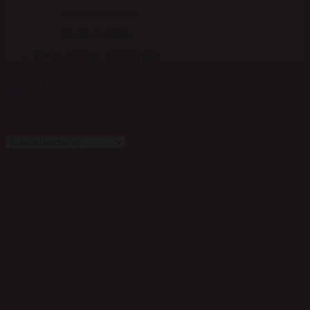
Ingen varer i kurven.
Tilbage til shoppen
We're in it for the horses
Hjem
»
Tilskudsfoder
»
Hov, Hud & Hårlag
Filter
Viser 11 resultater
NYHED