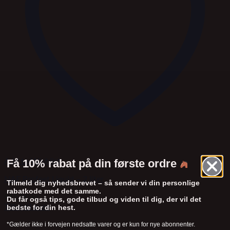
Få 10% rabat på din første ordre
Add to Wishlist
NAF Profeet Liquid – 2 liter
Tilmeld dig nyhedsbrevet – så sender vi din personlige
rabatkode med det samme.
915,00
kr.
Du får også tips, gode tilbud og viden til dig, der vil det
Tilføj til kurv
bedste for din hest.
*Gælder ikke i forvejen nedsatte varer og er kun for nye abonnenter.