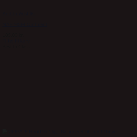
Add to Wishlist
NAF MSM Ointment
185,00
kr.
Tilføj til kurv
Best in Class