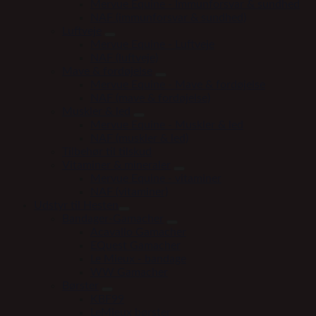
Mervue Equine - Immunforsvar & sundhed
NAF (immunforsvar & sundhed)
Luftveje
Mervue Equine - Luftveje
NAF (luftveje)
Mave & fordøjelse
Mervue Equine - Mave & fordøjelse
NAF (mave & fordøjelse)
Muskler & led
Mervue Equine - Muskler & led
NAF (muskler & led)
Tilbehør til tilskud
Vitaminer & mineraler
Mervue Equine - vitaminer
NAF (vitaminer)
Udstyr til Hesten
Bandager-Gamacher
Acavallo Gamacher
EQuest Gamacher
Le Mieux - bandage
WW Gamacher
Børster
KBF99
LeMieux børster