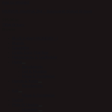
Add to Wishlist
MERVUE HoofPak 2kg – Balanceret tilskud til hove
595,00
kr.
Tilføj til kurv
Browse
BLUE (cyber) MONDAY :-)
Brands
Gaveidéer
Gratis Euro-Star hue
Hestesnacks & Godbidder
Hund
Beroligende
Led & Muskler
Mave & Fordøjelse
Hunde & Katte
Beroligende
Kat
Mave & Fordøjelse
Outlet
Pleje til Hesten
Hovpleje