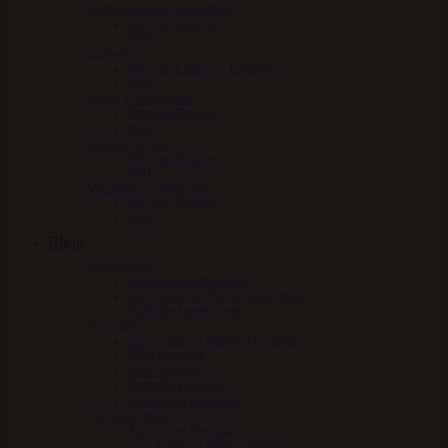
Immunforsvar & Sundhed
Mervue Equine
NAF
Luftveje
Mervue Equine – Luftveje
NAF
Mave & fordøjelse
Mervue Equine
NAF
Muskler & led
Mervue Equine
NAF
Vitaminer & mineraler
Mervue Equine
NAF
Pleje
Læderpleje
Absorbine læderpleje
Carr & Day & Martin læderpleje
Nathalie Læderpleje
Hovpleje
Carr & Day & Martin Hovpleje
Effol hovpleje
NAF hovpleje
Nathalie Hovpleje
Absorbine Hovpleje
Sundhedspleje
Absorbine Medical
Carr & Day & Martin Medical