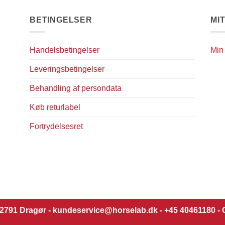
BETINGELSER
MI
Handelsbetingelser
Min
Leveringsbetingelser
Behandling af persondata
Køb returlabel
Fortrydelsesret
, 2791 Dragør - kundeservice@horselab.dk - +45 40461180 -