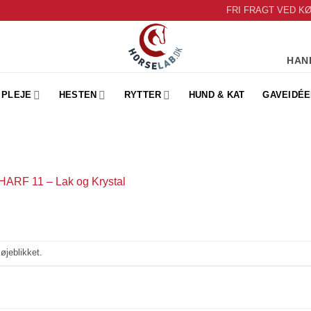
FRI FRAGT VED K
HAN
PLEJE
HESTEN
RYTTER
HUND & KAT
GAVEIDÉE
ARF 11 – Lak og Krystal
øjeblikket.