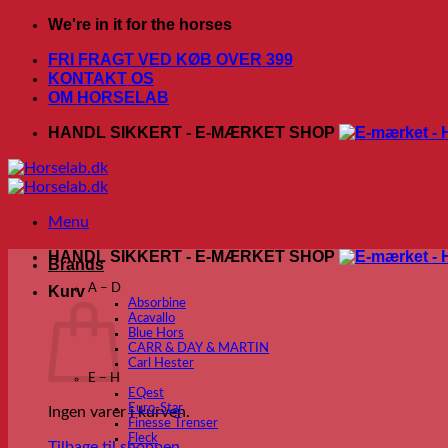
Fortsæt
We're in it for the horses
til
FRI FRAGT VED KØB OVER 399
indhold
KONTAKT OS
OM HORSELAB
HANDL SIKKERT - E-MÆRKET SHOP
Menu
HANDL SIKKERT - E-MÆRKET SHOP
Brands
A – D
Kurv
Absorbine
Acavallo
Blue Hors
CARR & DAY & MARTIN
Carl Hester
E – H
EQest
Euro-Star
Ingen varer i kurven.
Finesse Trenser
Fleck
Tilbage til shoppen