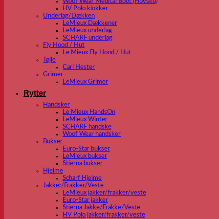
Woof Wear Medical Boot (Hovsko)
HV Polo klokker
Underlag/Dækken
LeMieux Dækkener
LeMieux underlag
SCHARF underlag
Fly Hood / Hut
Le Mieux Fly Hood / Hut
Tøjle
Carl Hester
Grimer
LeMieux Grimer
Rytter
Handsker
Le Mieux HandsOn
LeMieux Winter
SCHARF handske
Woof Wear handsker
Bukser
Euro-Star bukser
LeMieux bukser
Stierna bukser
Hjelme
Scharf Hjelme
Jakker/Frakker/Veste
LeMieux jakker/frakker/veste
Euro-Star jakker
Stierna Jakke/Frakke/Veste
HV Polo jakker/frakker/veste