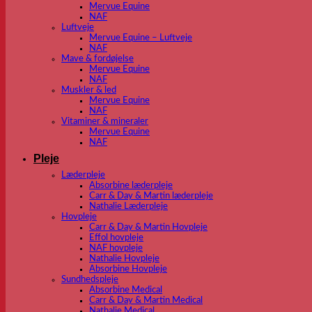
Mervue Equine
NAF
Luftveje
Mervue Equine – Luftveje
NAF
Mave & fordøjelse
Mervue Equine
NAF
Muskler & led
Mervue Equine
NAF
Vitaminer & mineraler
Mervue Equine
NAF
Pleje
Læderpleje
Absorbine læderpleje
Carr & Day & Martin læderpleje
Nathalie Læderpleje
Hovpleje
Carr & Day & Martin Hovpleje
Effol hovpleje
NAF hovpleje
Nathalie Hovpleje
Absorbine Hovpleje
Sundhedspleje
Absorbine Medical
Carr & Day & Martin Medical
Nathalie Medical