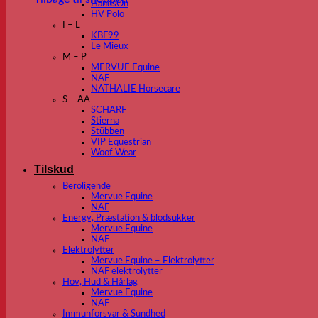
HandsOn
HV Polo
I – L
KBF99
Le Mieux
M – P
MERVUE Equine
NAF
NATHALIE Horsecare
S – AA
SCHARF
Stierna
Stübben
VIP Equestrian
Woof Wear
Tilskud
Beroligende
Mervue Equine
NAF
Energy, Præstation & blodsukker
Mervue Equine
NAF
Elektrolytter
Mervue Equine – Elektrolytter
NAF elektrolytter
Hov, Hud & Hårlag
Mervue Equine
NAF
Immunforsvar & Sundhed