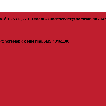
 Allé 13 SYD, 2791 Dragør - kundeservice@horselab.dk - +
orselab.dk eller ring/SMS 40461180