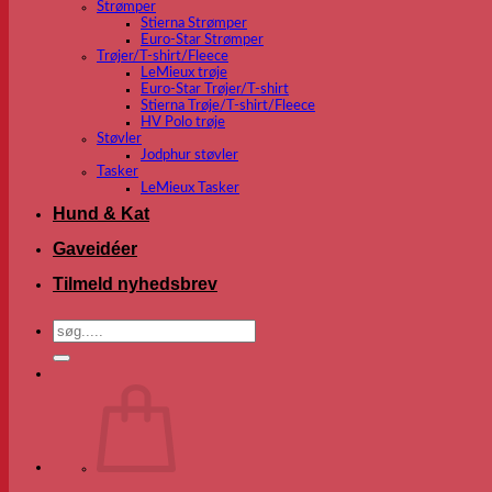
Strømper
Stierna Strømper
Euro-Star Strømper
Trøjer/T-shirt/Fleece
LeMieux trøje
Euro-Star Trøjer/T-shirt
Stierna Trøje/T-shirt/Fleece
HV Polo trøje
Støvler
Jodphur støvler
Tasker
LeMieux Tasker
Hund & Kat
Gaveidéer
Tilmeld nyhedsbrev
Søg
efter: