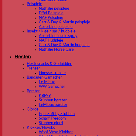
Pelspleje
Nathalie pelspleje
Effol Pelspleje
NAF Pelspleje
Carr & Day & Martin pelspleje
Absorbine pelspleje
Insekt / kløe / sår / hudpleje
Absorbine insektspray
NAF Hudpleje
Carr & Day & Martin hudpleje
Nathalie Horse Care
Hesten
Hestesnacks & Godbidder
Trenser
Finesse Trenser
Bandager-Gamacher
Le Mieux
WW Gamacher
Børster
KBF99
Stübben børster
LeMieux børster
Gjorde
Equi Soft by Stübben
Scharf Freedom
Stübben gjord
Klokker/Hovsko
Woof Wear Klokker