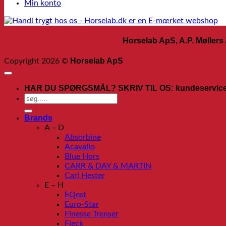
Min konto
Horselab ApS, A.P. Møllers
Horselab ApS
Copyright 2026 ©
HAR DU SPØRGSMÅL? SKRIV TIL OS: kundeservice@h
Søg
efter:
Brands
A – D
Absorbine
Acavallo
Blue Hors
CARR & DAY & MARTIN
Carl Hester
E – H
EQest
Euro-Star
Finesse Trenser
Fleck