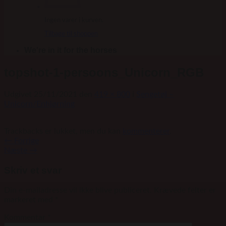
Ingen varer i kurven.
Tilbage til shoppen
We're in it for the horses
topshot-1-persoons_Unicorn_RGB
Udgivet
25/11/2021
den
419 × 800
i
Sengetøj –
Unicorn/Enhjørning
Trackbacks er lukket, men du kan
kommenterer
.
←
Forrige
Næste
→
Skriv et svar
Din e-mailadresse vil ikke blive publiceret.
Krævede felter er
markeret med
*
Kommentar
*