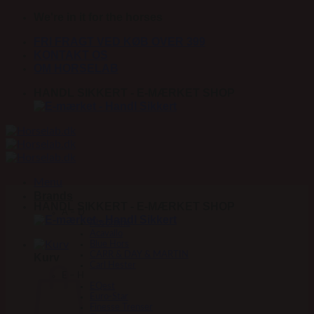
Fortsæt
We're in it for the horses
til
FRI FRAGT VED KØB OVER 399
indhold
KONTAKT OS
OM HORSELAB
HANDL SIKKERT - E-MÆRKET SHOP
Menu
Brands
HANDL SIKKERT - E-MÆRKET SHOP
A – D
Absorbine
Acavallo
Blue Hors
CARR & DAY & MARTIN
Kurv
Carl Hester
E – H
EQest
Euro-Star
Finesse Trenser