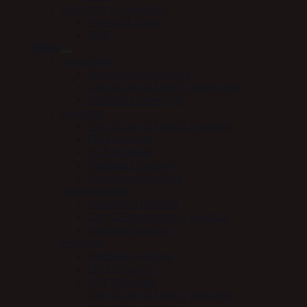
Vitaminer & mineraler
Mervue Equine
NAF
Pleje
Læderpleje
Absorbine læderpleje
Carr & Day & Martin læderpleje
Nathalie Læderpleje
Hovpleje
Carr & Day & Martin Hovpleje
Effol hovpleje
NAF hovpleje
Nathalie Hovpleje
Absorbine Hovpleje
Sundhedspleje
Absorbine Medical
Carr & Day & Martin Medical
Nathalie Medical
Pelspleje
Nathalie pelspleje
Effol Pelspleje
NAF Pelspleje
Carr & Day & Martin pelspleje