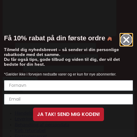
Få 10% rabat på din første ordre
Navn
Tilmeld dig nyhedsbrevet – så sender vi din personlige
rabatkode med det samme.
E-mail
Du får også tips, gode tilbud og viden til dig, der vil det
bedste for din hest.
Websted
*Gælder ikke i forvejen nedsatte varer og er kun for nye abonnenter.
Trustpilot
Trustpilot
Betingelser
Handelsbetingelser
JA TAK! SEND MIG KODEN!
Leveringsbetingelser
Behandling af persondata
Køb returlabel
Fortrydelsesret