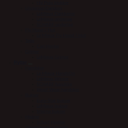
HV Polo klokker
Underlag/Dækken
LeMieux Dækkener
LeMieux underlag
SCHARF underlag
Fly Hood / Hut
Le Mieux Fly Hood / Hut
Tøjle
Carl Hester
Grimer
LeMieux Grimer
Rytter
Handsker
Le Mieux HandsOn
LeMieux Winter
SCHARF handske
Woof Wear handsker
Bukser
Euro-Star bukser
LeMieux bukser
Stierna bukser
Hjelme
Scharf Hjelme
Jakker/Frakker/Veste