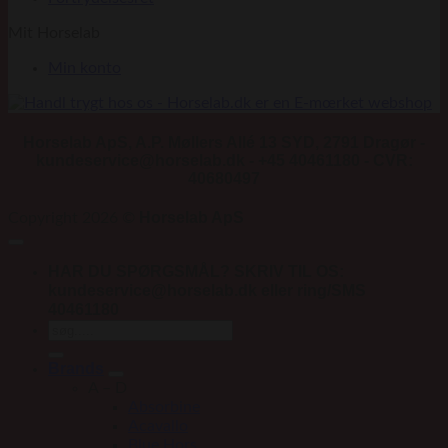
Mit Horselab
Min konto
Horselab ApS, A.P. Møllers Allé 13 SYD, 2791 Dragør -
kundeservice@horselab.dk - +45 40461180 - CVR:
40680497
Horselab ApS
Copyright 2026 ©
HAR DU SPØRGSMÅL? SKRIV TIL OS:
kundeservice@horselab.dk eller ring/SMS
40461180
Søg
efter:
Brands
A – D
Absorbine
Acavallo
Blue Hors