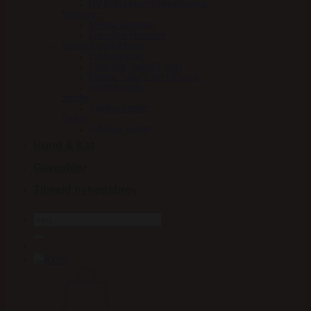
HV Polo jakker/frakker/veste
Strømper
Stierna Strømper
Euro-Star Strømper
Trøjer/T-shirt/Fleece
LeMieux trøje
Euro-Star Trøjer/T-shirt
Stierna Trøje/T-shirt/Fleece
HV Polo trøje
Støvler
Jodphur støvler
Tasker
LeMieux Tasker
Hund & Kat
Gaveidéer
Tilmeld nyhedsbrev
Søg
efter: