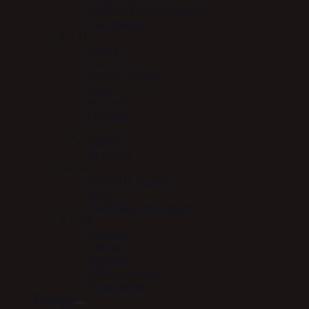
CARR & DAY & MARTIN
Carl Hester
E – H
EQest
Euro-Star
Finesse Trenser
Fleck
HandsOn
HV Polo
I – L
KBF99
Le Mieux
M – P
MERVUE Equine
NAF
NATHALIE Horsecare
S – AA
SCHARF
Stierna
Stübben
VIP Equestrian
Woof Wear
Tilskud