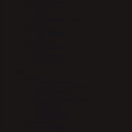
Immunforsvar & Sundhed
Mervue Equine
NAF
Luftveje
Mervue Equine – Luftveje
NAF
Mave & fordøjelse
Mervue Equine
NAF
Muskler & led
Mervue Equine
NAF
Vitaminer & mineraler
Mervue Equine
NAF
Pleje
Læderpleje
Absorbine læderpleje
Carr & Day & Martin læderpleje
Nathalie Læderpleje
Hovpleje
Carr & Day & Martin Hovpleje
Effol hovpleje
NAF hovpleje
Nathalie Hovpleje
Absorbine Hovpleje
Sundhedspleje
Absorbine Medical
Carr & Day & Martin Medical