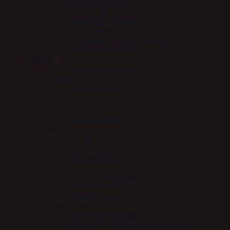
Absorbine pelspleje
Insekt / kløe / sår / hudpleje
Absorbine insektspray
NAF Hudpleje
Carr & Day & Martin hudpleje
Nathalie Horse Care
Hesten
Hestesnacks & Godbidder
Trenser
Finesse Trenser
Bandager-Gamacher
Le Mieux
WW Gamacher
Børster
KBF99
Stübben børster
LeMieux børster
Gjorde
Equi Soft by Stübben
Scharf Freedom
Stübben gjord
Klokker/Hovsko
Woof Wear Klokker
Woof Wear Medical Boot (Hovsko)