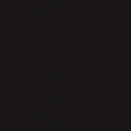
Woof Wear Klokker
Woof Wear Medical Boot (Hovsko)
HV Polo klokker
Underlag/Dækken
LeMieux Dækkener
LeMieux underlag
SCHARF underlag
Fly Hood / Hut
Le Mieux Fly Hood / Hut
Tøjle
Carl Hester
Grimer
LeMieux Grimer
Rytter
Handsker
Le Mieux HandsOn
LeMieux Winter
SCHARF handske
Woof Wear handsker
Bukser
Euro-Star bukser
LeMieux bukser
Stierna bukser
Hjelme
Scharf Hjelme
Jakker/Frakker/Veste
LeMieux jakker/frakker/veste
Euro-Star jakker
Stierna Jakke/Frakke/Veste