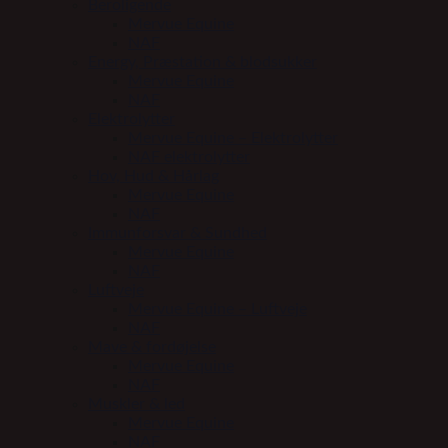
Beroligende
Mervue Equine
NAF
Energy, Præstation & blodsukker
Mervue Equine
NAF
Elektrolytter
Mervue Equine – Elektrolytter
NAF elektrolytter
Hov, Hud & Hårlag
Mervue Equine
NAF
Immunforsvar & Sundhed
Mervue Equine
NAF
Luftveje
Mervue Equine – Luftveje
NAF
Mave & fordøjelse
Mervue Equine
NAF
Muskler & led
Mervue Equine
NAF