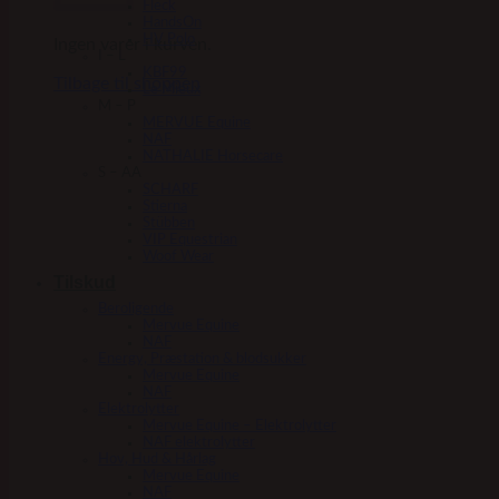
Fleck
HandsOn
HV Polo
Ingen varer i kurven.
I – L
KBF99
Tilbage til shoppen
Le Mieux
M – P
MERVUE Equine
NAF
NATHALIE Horsecare
S – AA
SCHARF
Stierna
Stübben
VIP Equestrian
Woof Wear
Tilskud
Beroligende
Mervue Equine
NAF
Energy, Præstation & blodsukker
Mervue Equine
NAF
Elektrolytter
Mervue Equine – Elektrolytter
NAF elektrolytter
Hov, Hud & Hårlag
Mervue Equine
NAF