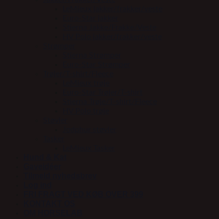
LeMieux jakker/frakker/veste
Euro-Star jakker
Stierna Jakke/Frakke/Veste
HV Polo jakker/frakker/veste
Strømper
Stierna Strømper
Euro-Star Strømper
Trøjer/T-shirt/Fleece
LeMieux trøje
Euro-Star Trøjer/T-shirt
Stierna Trøje/T-shirt/Fleece
HV Polo trøje
Støvler
Jodphur støvler
Tasker
LeMieux Tasker
Hund & Kat
Gaveidéer
Tilmeld nyhedsbrev
Log ind
FRI FRAGT VED KØB OVER 399
KONTAKT OS
OM HORSELAB