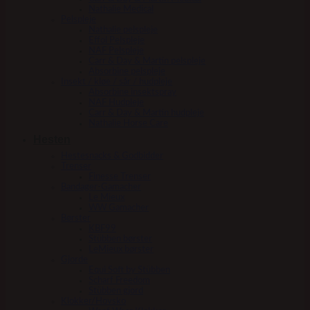
Nathalie Medical
Pelspleje
Nathalie pelspleje
Effol Pelspleje
NAF Pelspleje
Carr & Day & Martin pelspleje
Absorbine pelspleje
Insekt / kløe / sår / hudpleje
Absorbine insektspray
NAF Hudpleje
Carr & Day & Martin hudpleje
Nathalie Horse Care
Hesten
Hestesnacks & Godbidder
Trenser
Finesse Trenser
Bandager-Gamacher
Le Mieux
WW Gamacher
Børster
KBF99
Stübben børster
LeMieux børster
Gjorde
Equi Soft by Stübben
Scharf Freedom
Stübben gjord
Klokker/Hovsko