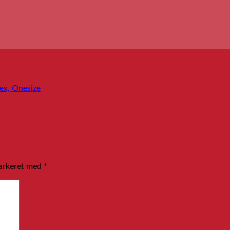
ex, Onesize
markeret med
*