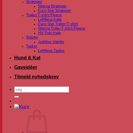
Strømper
Stierna Strømper
Euro-Star Strømper
Trøjer/T-shirt/Fleece
LeMieux trøje
Euro-Star Trøjer/T-shirt
Stierna Trøje/T-shirt/Fleece
HV Polo trøje
Støvler
Jodphur støvler
Tasker
LeMieux Tasker
Hund & Kat
Gaveidéer
Tilmeld nyhedsbrev
Søg
efter: