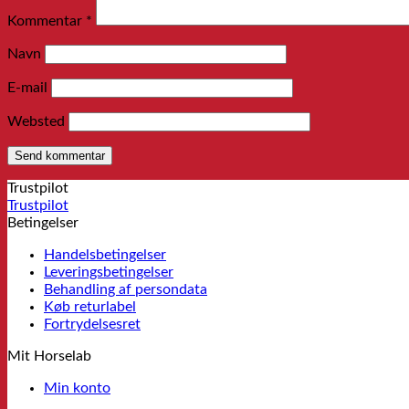
Kommentar
*
Navn
E-mail
Websted
Trustpilot
Trustpilot
Betingelser
Handelsbetingelser
Leveringsbetingelser
Behandling af persondata
Køb returlabel
Fortrydelsesret
Mit Horselab
Min konto