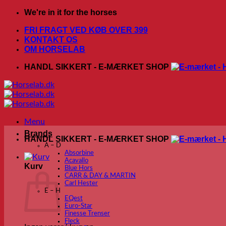
Fortsæt
We're in it for the horses
til
FRI FRAGT VED KØB OVER 399
indhold
KONTAKT OS
OM HORSELAB
HANDL SIKKERT - E-MÆRKET SHOP
Menu
Brands
HANDL SIKKERT - E-MÆRKET SHOP
A – D
Absorbine
Acavallo
Kurv
Blue Hors
CARR & DAY & MARTIN
Carl Hester
E – H
EQest
Euro-Star
Finesse Trenser
Fleck