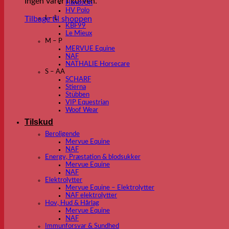
Ingen varer i kurven.
HandsOn
HV Polo
Tilbage til shoppen
I – L
KBF99
Le Mieux
M – P
MERVUE Equine
NAF
NATHALIE Horsecare
S – AA
SCHARF
Stierna
Stübben
VIP Equestrian
Woof Wear
Tilskud
Beroligende
Mervue Equine
NAF
Energy, Præstation & blodsukker
Mervue Equine
NAF
Elektrolytter
Mervue Equine – Elektrolytter
NAF elektrolytter
Hov, Hud & Hårlag
Mervue Equine
NAF
Immunforsvar & Sundhed