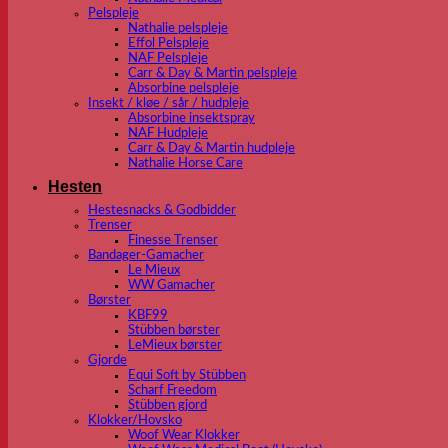
Pelspleje
Nathalie pelspleje
Effol Pelspleje
NAF Pelspleje
Carr & Day & Martin pelspleje
Absorbine pelspleje
Insekt / kløe / sår / hudpleje
Absorbine insektspray
NAF Hudpleje
Carr & Day & Martin hudpleje
Nathalie Horse Care
Hesten
Hestesnacks & Godbidder
Trenser
Finesse Trenser
Bandager-Gamacher
Le Mieux
WW Gamacher
Børster
KBF99
Stübben børster
LeMieux børster
Gjorde
Equi Soft by Stübben
Scharf Freedom
Stübben gjord
Klokker/Hovsko
Woof Wear Klokker