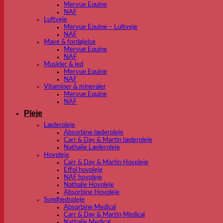
Mervue Equine
NAF
Luftveje
Mervue Equine – Luftveje
NAF
Mave & fordøjelse
Mervue Equine
NAF
Muskler & led
Mervue Equine
NAF
Vitaminer & mineraler
Mervue Equine
NAF
Pleje
Læderpleje
Absorbine læderpleje
Carr & Day & Martin læderpleje
Nathalie Læderpleje
Hovpleje
Carr & Day & Martin Hovpleje
Effol hovpleje
NAF hovpleje
Nathalie Hovpleje
Absorbine Hovpleje
Sundhedspleje
Absorbine Medical
Carr & Day & Martin Medical
Nathalie Medical