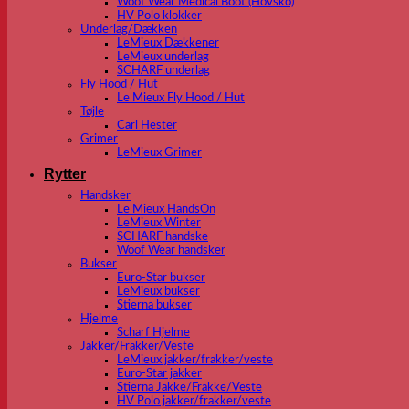
Woof Wear Medical Boot (Hovsko)
HV Polo klokker
Underlag/Dækken
LeMieux Dækkener
LeMieux underlag
SCHARF underlag
Fly Hood / Hut
Le Mieux Fly Hood / Hut
Tøjle
Carl Hester
Grimer
LeMieux Grimer
Rytter
Handsker
Le Mieux HandsOn
LeMieux Winter
SCHARF handske
Woof Wear handsker
Bukser
Euro-Star bukser
LeMieux bukser
Stierna bukser
Hjelme
Scharf Hjelme
Jakker/Frakker/Veste
LeMieux jakker/frakker/veste
Euro-Star jakker
Stierna Jakke/Frakke/Veste
HV Polo jakker/frakker/veste