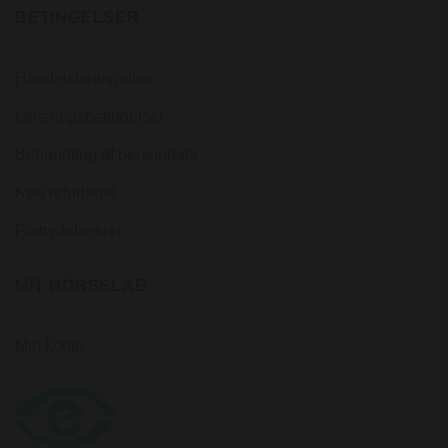
BETINGELSER
Handelsbetingelser
Leveringsbetingelser
Behandling af persondata
Køb returlabel
Fortrydelsesret
MIT HORSELAB
Min konto