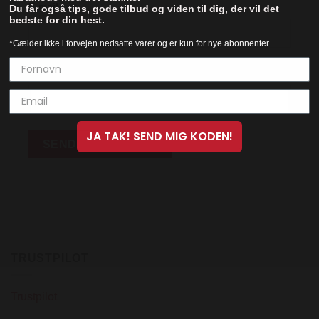
E-mail
Du får også tips, gode tilbud og viden til dig, der vil det
bedste for din hest.
*Gælder ikke i forvejen nedsatte varer og er kun for nye abonnenter.
Websted
JA TAK! SEND MIG KODEN!
TRUSTPILOT
Trustpilot