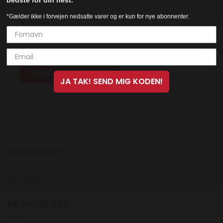
bedste for din hest.
*Gælder ikke i forvejen nedsatte varer og er kun for nye abonnenter.
Websted
JA TAK! SEND MIG KODEN!
TRUSTPILOT
Trustpilot
BETINGELSER