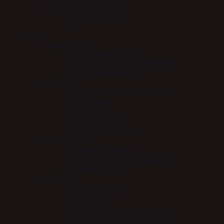
Vitaminer & mineraler
Mervue Equine
NAF
Pleje
Læderpleje
Absorbine læderpleje
Carr & Day & Martin læderpleje
Nathalie Læderpleje
Hovpleje
Carr & Day & Martin Hovpleje
Effol hovpleje
NAF hovpleje
Nathalie Hovpleje
Absorbine Hovpleje
Sundhedspleje
Absorbine Medical
Carr & Day & Martin Medical
Nathalie Medical
Pelspleje
Nathalie pelspleje
Effol Pelspleje
NAF Pelspleje
Carr & Day & Martin pelspleje