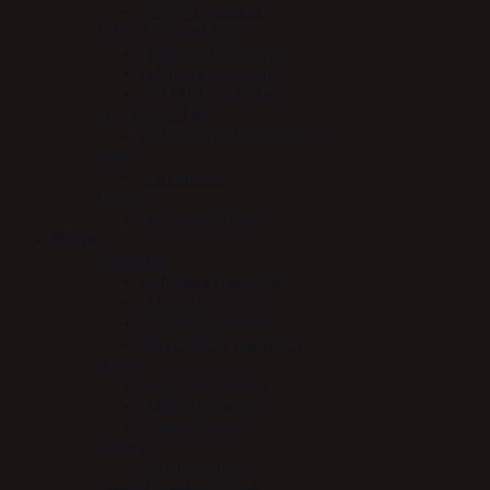
HV Polo klokker
Underlag/Dækken
LeMieux Dækkener
LeMieux underlag
SCHARF underlag
Fly Hood / Hut
Le Mieux Fly Hood / Hut
Tøjle
Carl Hester
Grimer
LeMieux Grimer
Rytter
Handsker
Le Mieux HandsOn
LeMieux Winter
SCHARF handske
Woof Wear handsker
Bukser
Euro-Star bukser
LeMieux bukser
Stierna bukser
Hjelme
Scharf Hjelme
Jakker/Frakker/Veste