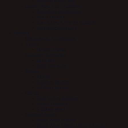
Absorbine pelspleje
Insekt / kløe / sår / hudpleje
Absorbine insektspray
NAF Hudpleje
Carr & Day & Martin hudpleje
Nathalie Horse Care
Hesten
Hestesnacks & Godbidder
Trenser
Finesse Trenser
Bandager-Gamacher
Le Mieux
WW Gamacher
Børster
KBF99
Stübben børster
LeMieux børster
Gjorde
Equi Soft by Stübben
Scharf Freedom
Stübben gjord
Klokker/Hovsko
Woof Wear Klokker
Woof Wear Medical Boot (Hovsko)