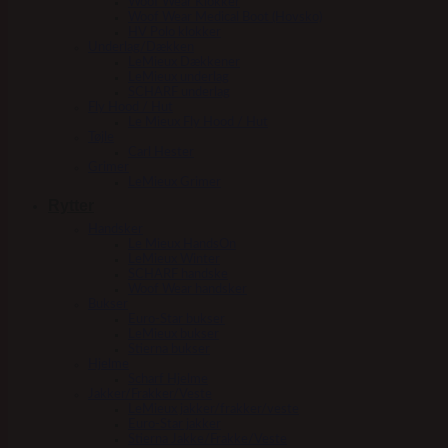
Woof Wear Klokker
Woof Wear Medical Boot (Hovsko)
HV Polo klokker
Underlag/Dækken
LeMieux Dækkener
LeMieux underlag
SCHARF underlag
Fly Hood / Hut
Le Mieux Fly Hood / Hut
Tøjle
Carl Hester
Grimer
LeMieux Grimer
Rytter
Handsker
Le Mieux HandsOn
LeMieux Winter
SCHARF handske
Woof Wear handsker
Bukser
Euro-Star bukser
LeMieux bukser
Stierna bukser
Hjelme
Scharf Hjelme
Jakker/Frakker/Veste
LeMieux jakker/frakker/veste
Euro-Star jakker
Stierna Jakke/Frakke/Veste