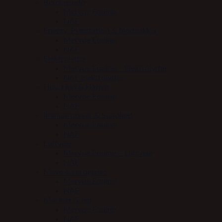
Beroligende
Mervue Equine
NAF
Energy, Præstation & blodsukker
Mervue Equine
NAF
Elektrolytter
Mervue Equine – Elektrolytter
NAF elektrolytter
Hov, Hud & Hårlag
Mervue Equine
NAF
Immunforsvar & Sundhed
Mervue Equine
NAF
Luftveje
Mervue Equine – Luftveje
NAF
Mave & fordøjelse
Mervue Equine
NAF
Muskler & led
Mervue Equine
NAF