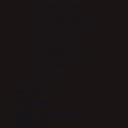
LeMieux jakker/frakker/veste
Euro-Star jakker
Stierna Jakke/Frakke/Veste
HV Polo jakker/frakker/veste
Strømper
Stierna Strømper
Euro-Star Strømper
Trøjer/T-shirt/Fleece
LeMieux trøje
Euro-Star Trøjer/T-shirt
Stierna Trøje/T-shirt/Fleece
HV Polo trøje
Støvler
Jodphur støvler
Tasker
LeMieux Tasker
Hund & Kat
Gaveidéer
Tilmeld nyhedsbrev
Log ind
FRI FRAGT VED KØB OVER 399
KONTAKT OS
OM HORSELAB