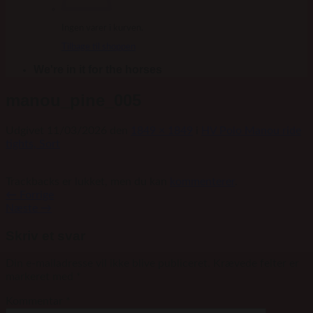
Ingen varer i kurven.
Tilbage til shoppen
We're in it for the horses
manou_pine_005
Udgivet
11/03/2026
den
1849 × 1849
i
HV Polo Manou ride
tights, Sort
Trackbacks er lukket, men du kan
kommenterer
.
←
Forrige
Næste
→
Skriv et svar
Din e-mailadresse vil ikke blive publiceret.
Krævede felter er
markeret med
*
Kommentar
*