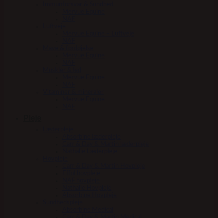
Immunforsvar & Sundhed
Mervue Equine
NAF
Luftveje
Mervue Equine – Luftveje
NAF
Mave & fordøjelse
Mervue Equine
NAF
Muskler & led
Mervue Equine
NAF
Vitaminer & mineraler
Mervue Equine
NAF
Pleje
Læderpleje
Absorbine læderpleje
Carr & Day & Martin læderpleje
Nathalie Læderpleje
Hovpleje
Carr & Day & Martin Hovpleje
Effol hovpleje
NAF hovpleje
Nathalie Hovpleje
Absorbine Hovpleje
Sundhedspleje
Absorbine Medical
Carr & Day & Martin Medical