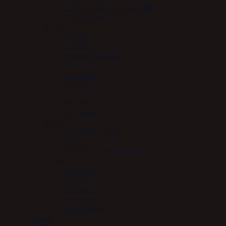
CARR & DAY & MARTIN
Carl Hester
E – H
EQest
Euro-Star
Finesse Trenser
Fleck
HandsOn
HV Polo
I – L
KBF99
Le Mieux
M – P
MERVUE Equine
NAF
NATHALIE Horsecare
S – AA
SCHARF
Stierna
Stübben
VIP Equestrian
Woof Wear
Tilskud