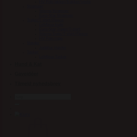
HV Polo jakker/frakker/veste
Strømper
Stierna Strømper
Euro-Star Strømper
Trøjer/T-shirt/Fleece
LeMieux trøje
Euro-Star Trøjer/T-shirt
Stierna Trøje/T-shirt/Fleece
HV Polo trøje
Støvler
Jodphur støvler
Tasker
LeMieux Tasker
Hund & Kat
Gaveidéer
Tilmeld nyhedsbrev
Søg
efter: