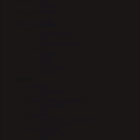
Fleck
HandsOn
HV Polo
Ingen varer i kurven.
I – L
KBF99
Tilbage til shoppen
Le Mieux
M – P
MERVUE Equine
NAF
NATHALIE Horsecare
S – AA
SCHARF
Stierna
Stübben
VIP Equestrian
Woof Wear
Tilskud
Beroligende
Mervue Equine
NAF
Energy, Præstation & blodsukker
Mervue Equine
NAF
Elektrolytter
Mervue Equine – Elektrolytter
NAF elektrolytter
Hov, Hud & Hårlag
Mervue Equine
NAF