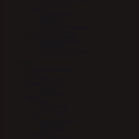
Nathalie Medical
Pelspleje
Nathalie pelspleje
Effol Pelspleje
NAF Pelspleje
Carr & Day & Martin pelspleje
Absorbine pelspleje
Insekt / kløe / sår / hudpleje
Absorbine insektspray
NAF Hudpleje
Carr & Day & Martin hudpleje
Nathalie Horse Care
Hesten
Hestesnacks & Godbidder
Trenser
Finesse Trenser
Bandager-Gamacher
Le Mieux
WW Gamacher
Børster
KBF99
Stübben børster
LeMieux børster
Gjorde
Equi Soft by Stübben
Scharf Freedom
Stübben gjord
Klokker/Hovsko