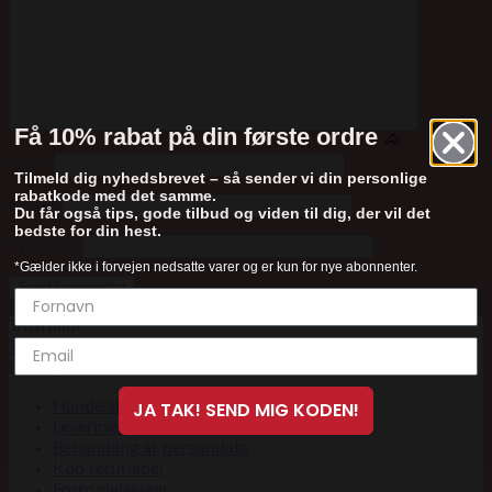
Få 10% rabat på din første ordre
🐴
Navn
Tilmeld dig nyhedsbrevet – så sender vi din personlige
rabatkode med det samme.
E-mail
Du får også tips, gode tilbud og viden til dig, der vil det
bedste for din hest.
Websted
*Gælder ikke i forvejen nedsatte varer og er kun for nye abonnenter.
Trustpilot
Trustpilot
Betingelser
Handelsbetingelser
JA TAK! SEND MIG KODEN!
Leveringsbetingelser
Behandling af persondata
Køb returlabel
Fortrydelsesret