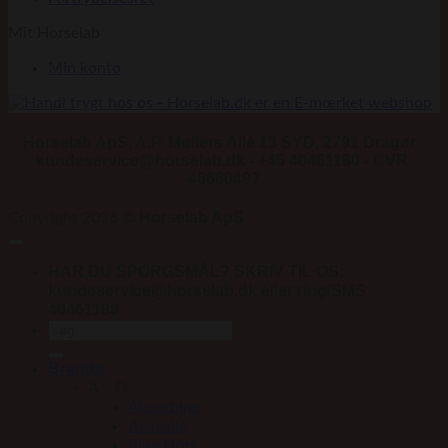
Mit Horselab
Min konto
Horselab ApS, A.P. Møllers Allé 13 SYD, 2791 Dragør -
kundeservice@horselab.dk - +45 40461180 - CVR:
40680497
Horselab ApS
Copyright 2026 ©
HAR DU SPØRGSMÅL? SKRIV TIL OS:
kundeservice@horselab.dk eller ring/SMS
40461180
Søg
efter:
Brands
A – D
Absorbine
Acavallo
Blue Hors