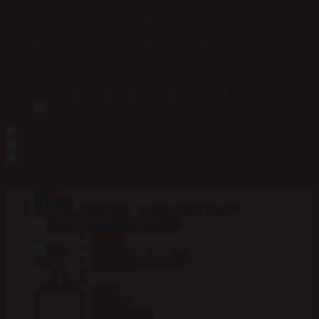
Fortsæt
We're in it for the horses
til
FRI FRAGT VED KØB OVER 399
indhold
KONTAKT OS
OM HORSELAB
HANDL SIKKERT - E-MÆRKET SHOP
Menu
Brands
HANDL SIKKERT - E-MÆRKET SHOP
A – D
Absorbine
Acavallo
Blue Hors
CARR & DAY & MARTIN
Kurv
Carl Hester
E – H
EQest
Euro-Star
Finesse Trenser