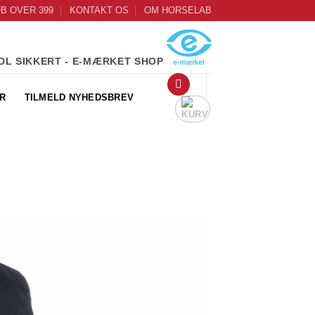
ØB OVER 399
KONTAKT OS
OM HORSELAB
DL SIKKERT - E-MÆRKET SHOP
R
TILMELD NYHEDSBREV