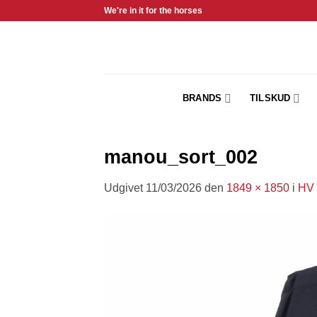
Fortsæt
We're in it for the horses
til
indhold
BRANDS
TILSKUD
manou_sort_002
Udgivet
11/03/2026
den
1849 × 1850
i
HV 