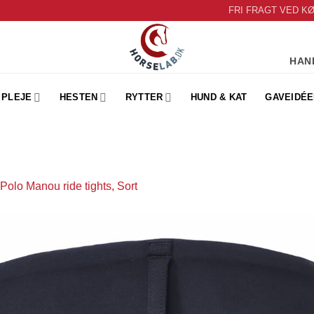
FRI FRAGT VED K
HAN
PLEJE
HESTEN
RYTTER
HUND & KAT
GAVEIDÉE
Polo Manou ride tights, Sort