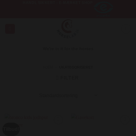
HANDL SIKKERT - E-MÆRKET SHOP
Fortsæt
til
indhold
We're in it for the horses
HJEM
»
UKATEGORISERET
FILTER
Tilbud!
Add to
Add to
Wishlist
Wishlist