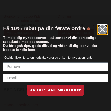
Bronco Tennessee Kids
Gavekort
ridestøvle, uden lynlås, sort
Den
Den
Prisinterv
549,00
kr.
449,00
kr.
100,00
kr.
–
5.000,00
kr.
Få 10% rabat på din første ordre
oprindelige
aktuelle
100,00 kr
pris
pris
til
VÆLG MULIGHEDER
VÆLG MULIGHEDER
var:
er:
5.000,00 
Tilmeld dig nyhedsbrevet – så sender vi din personlige
549,00 kr..
449,00 kr..
Dette
Dette
rabatkode med det samme.
vare
vare
Du får også tips, gode tilbud og viden til dig, der vil det
har
har
bedste for din hest.
flere
flere
*Gælder ikke i forvejen nedsatte varer og er kun for nye abonnenter.
varianter.
varianter.
TRUSTPILOT
Mulighederne
Mulighederne
kan
kan
vælges
vælges
Trustpilot
på
på
varesiden
varesiden
JA TAK! SEND MIG KODEN!
BETINGELSER
Handelsbetingelser