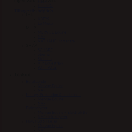
Ingen varer i kurven.
Fleck
HandsOn
Tilbage til shoppen
HV Polo
I – L
KBF99
Le Mieux
M – P
MERVUE Equine
NAF
NATHALIE Horsecare
S – AA
SCHARF
Stierna
Stübben
VIP Equestrian
Woof Wear
Tilskud
Beroligende
Mervue Equine
NAF
Energy, Præstation & blodsukker
Mervue Equine
NAF
Elektrolytter
Mervue Equine – Elektrolytter
NAF elektrolytter
Hov, Hud & Hårlag
Mervue Equine
NAF