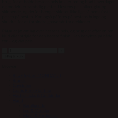
brug, for at holde hestens pels lækker ren og blød i hverdagen
og modvirker samtidig pletter. Hestens pels bliver glat og
skinnende, og derfor hænger skidtet ikke lige så nemt fast i
pelsen på hesten. Kan også påføres på hestens bringe og
skuldre, for at forhindre gnave sår fra dækkener.
Påfør et jævnt lag over hestens pels, og brug der efter en ren
klud eller strigle for den bedste finish. Kan benyttes på både
tør – og våd pels.
CARR
&
Tilføj til kurv
DAY
&
Browse
MARTIN
Coatshine,
BLUE (cyber) MONDAY :-)
500ml
Brands
antal
Gaveidéer
Gratis Euro-Star hue
Hestesnacks & Godbidder
Hund
Beroligende
Led & Muskler
Mave & Fordøjelse