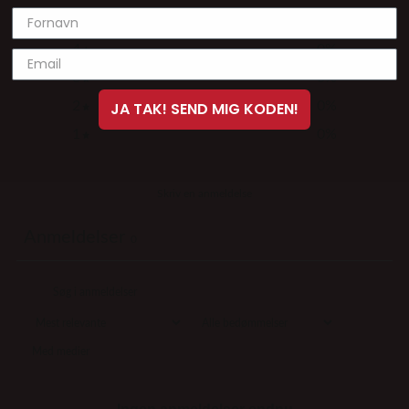
5
0
%
4
0
%
3
0
%
JA TAK! SEND MIG KODEN!
2
0
%
1
0
%
Skriv en anmeldelse
Anmeldelser
0
Med medier