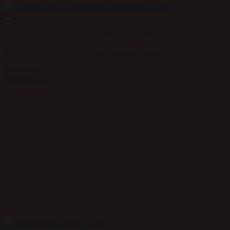
Add to Wishlist
CARR & DAY & MARTIN Ice Blue Leg Cooler
149,00
kr.
Tilføj til kurv