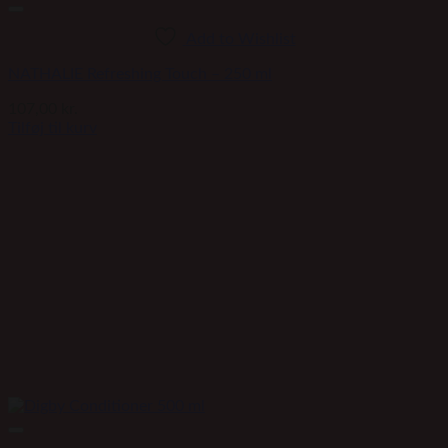
Add to Wishlist
NATHALIE Refreshing Touch – 250 ml
107,00
kr.
Tilføj til kurv