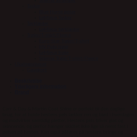
Stierna Strømper
Tasker
Blue Horse poser
LeMieux Tasker
Tørklæder
LeMieux tørklæder
Trøjer/T-shirt/Fleece
Euro-Star Trøjer/T-shirt
HV Polo trøje
LeMieux trøje
Stierna Trøje/T-shirt/Fleece
Ukategoriseret
Gavekort
Beskrivelse
Yderligere information
Brand
Carr & Day & Martin Coat Shine er perfekt til den daglige
brug, for at holde hestens pels lækker ren og blød i hverdagen
og modvirker samtidig pletter. Hestens pels bliver glat og
skinnende, og derfor hænger skidtet ikke lige så nemt fast i
pelsen på hesten. Kan også påføres på hestens bringe og