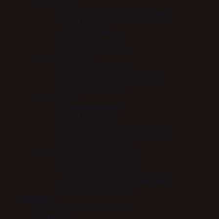
Hovpleje
Carr & Day & Martin Hovpleje
Effol hovpleje
NAF hovpleje
Nathalie Hovpleje
Absorbine Hovpleje
Sundhedspleje
Absorbine Medical
Carr & Day & Martin Medical
Nathalie Medical
Pelspleje
Nathalie pelspleje
Effol Pelspleje
NAF Pelspleje
Carr & Day & Martin pelspleje
Absorbine pelspleje
Insekt / kløe / sår / hudpleje
Absorbine insektspray
NAF Hudpleje
Carr & Day & Martin hudpleje
Nathalie Horse Care
Hesten
Hestesnacks & Godbidder
Trenser