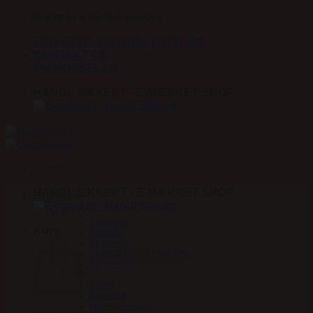
Fortsæt
We're in it for the horses
til
FRI FRAGT VED KØB OVER 399
indhold
KONTAKT OS
OM HORSELAB
HANDL SIKKERT - E-MÆRKET SHOP
Menu
HANDL SIKKERT - E-MÆRKET SHOP
Brands
A – D
Absorbine
Kurv
Acavallo
Blue Hors
CARR & DAY & MARTIN
Carl Hester
E – H
EQest
Euro-Star
Finesse Trenser