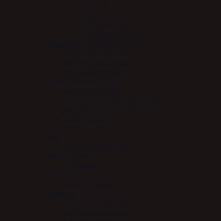
Krystal
Lak
Lak og Krystal
Tilbehør til hjelme
Huer / Caps / Headwear mm
Euro-Star headwear
LeMieux headwear
Stierna headwear
Jakker/Frakker/Veste
Euro-Star jakker
HV Polo jakker/frakker/veste
LeMieux jakker/frakker/veste
Scharf suit
Stierna Jakke/Frakke/Veste
Pleje
Nathalie Daily Care
Sadeltilbehør
Stigbøjler
Støvler
Jodphur støvler
Strømper
Euro-Star Strømper
LeMieux Strømper