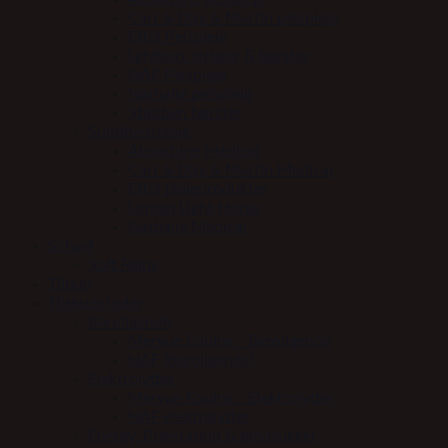
Carr & Day & Martin pelspleje
Effol Pelspleje
LeMieux strigler & børster
NAF Pelspleje
Nathalie pelspleje
Stübben børster
Sundhedspleje
Absorbine Medical
Carr & Day & Martin Medical
Effol plejeprodukter
Lumen Light Horse
Nathalie Medical
Scharf
Soft Reins
Tilbud
Tilskudsfoder
Beroligende
Mervue Equine - Beroligende
NAF (beroligende)
Elektrolytter
Mervue Equine - Elektrolytter
NAF elektrolytter
Energy, Præstation & blodsukker