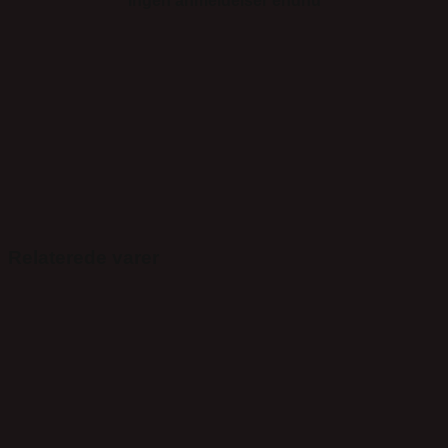
Ingen anmeldelser endnu
Relaterede varer