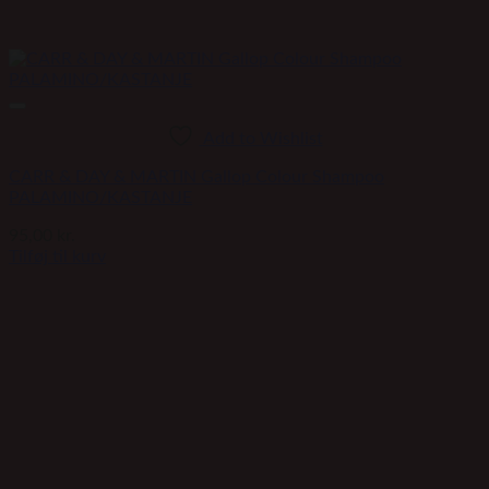
Add to Wishlist
CARR & DAY & MARTIN Gallop Colour Shampoo
PALAMINO/KASTANJE
95,00
kr.
Tilføj til kurv