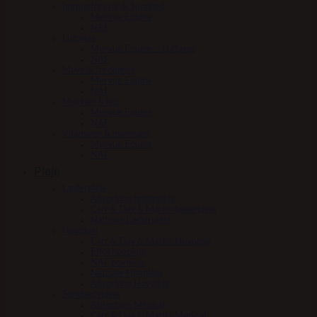
Immunforsvar & Sundhed
Mervue Equine
NAF
Luftveje
Mervue Equine – Luftveje
NAF
Mave & fordøjelse
Mervue Equine
NAF
Muskler & led
Mervue Equine
NAF
Vitaminer & mineraler
Mervue Equine
NAF
Pleje
Læderpleje
Absorbine læderpleje
Carr & Day & Martin læderpleje
Nathalie Læderpleje
Hovpleje
Carr & Day & Martin Hovpleje
Effol hovpleje
NAF hovpleje
Nathalie Hovpleje
Absorbine Hovpleje
Sundhedspleje
Absorbine Medical
Carr & Day & Martin Medical