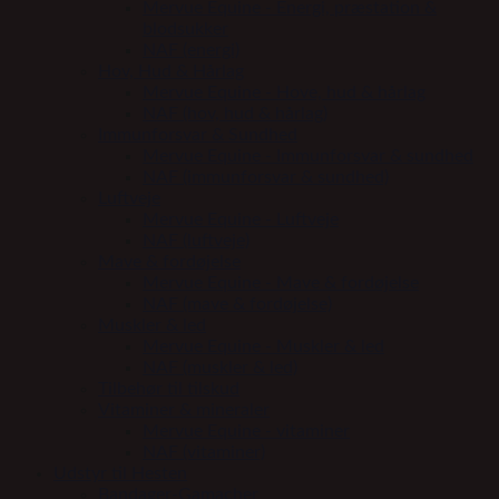
Mervue Equine - Energi, præstation &
blodsukker
NAF (energi)
Hov, Hud & Hårlag
Mervue Equine - Hove, hud & hårlag
NAF (hov, hud & hårlag)
Immunforsvar & Sundhed
Mervue Equine - Immunforsvar & sundhed
NAF (immunforsvar & sundhed)
Luftveje
Mervue Equine - Luftveje
NAF (luftveje)
Mave & fordøjelse
Mervue Equine - Mave & fordøjelse
NAF (mave & fordøjelse)
Muskler & led
Mervue Equine - Muskler & led
NAF (muskler & led)
Tilbehør til tilskud
Vitaminer & mineraler
Mervue Equine - vitaminer
NAF (vitaminer)
Udstyr til Hesten
Bandager-Gamacher