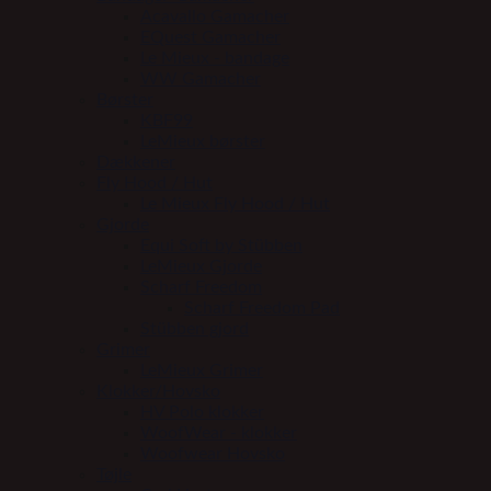
Acavallo Gamacher
EQuest Gamacher
Le Mieux - bandage
WW Gamacher
Børster
KBF99
LeMieux børster
Dækkener
Fly Hood / Hut
Le Mieux Fly Hood / Hut
Gjorde
Equi Soft by Stübben
LeMieux Gjorde
Scharf Freedom
Scharf Freedom Pad
Stübben gjord
Grimer
LeMieux Grimer
Klokker/Hovsko
HV Polo klokker
WoofWear - klokker
Woofwear Hovsko
Tøjle