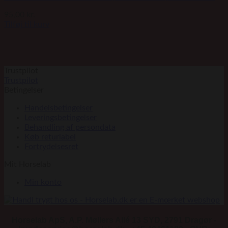
95,00
kr.
Tilføj til kurv
Trustpilot
Trustpilot
Betingelser
Handelsbetingelser
Leveringsbetingelser
Behandling af persondata
Køb returlabel
Fortrydelsesret
Mit Horselab
Min konto
Horselab ApS, A.P. Møllers Allé 13 SYD, 2791 Dragør -