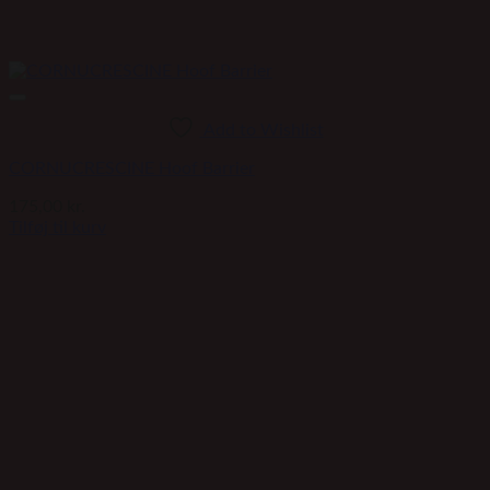
Add to Wishlist
CORNUCRESCINE Hoof Barrier
175,00
kr.
Tilføj til kurv