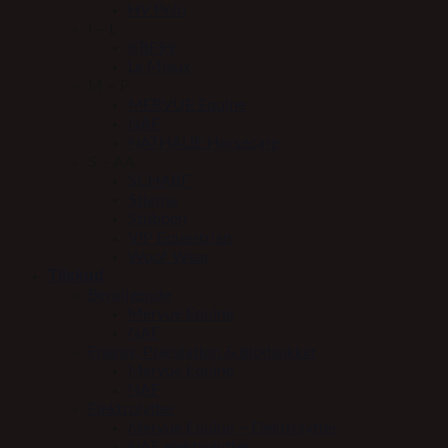
HV Polo
I – L
KBF99
Le Mieux
M – P
MERVUE Equine
NAF
NATHALIE Horsecare
S – AA
SCHARF
Stierna
Stübben
VIP Equestrian
Woof Wear
Tilskud
Beroligende
Mervue Equine
NAF
Energy, Præstation & blodsukker
Mervue Equine
NAF
Elektrolytter
Mervue Equine – Elektrolytter
NAF elektrolytter