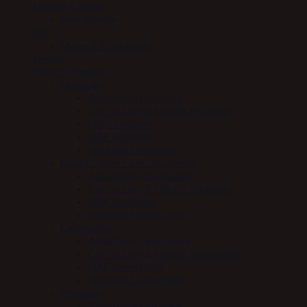
Hunde & Katte
Beroligende
Kat
Mave & Fordøjelse
Outlet
Pleje til Hesten
Hovpleje
Absorbine Hovpleje
Carr & Day & Martin Hovpleje
Effol hovpleje
NAF hovpleje
Nathalie Hovpleje
Insekt / kløe / sår / hudpleje
Absorbine insektspray
Carr & Day & Martin hudpleje
NAF Hudpleje
Nathalie Horse Care
Læderpleje
Absorbine læderpleje
Carr & Day & Martin læderpleje
NAF læderpleje
Nathalie Læderpleje
Pelspleje
Absorbine pelspleje