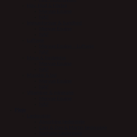
Hov, Hud & Hårlag
Mervue Equine
NAF
Immunforsvar & Sundhed
Mervue Equine
NAF
Luftveje
Mervue Equine – Luftveje
NAF
Mave & fordøjelse
Mervue Equine
NAF
Muskler & led
Mervue Equine
NAF
Vitaminer & mineraler
Mervue Equine
NAF
Pleje
Læderpleje
Absorbine læderpleje
Carr & Day & Martin læderpleje
Nathalie Læderpleje