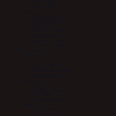
Carl Hester
Finesse Tøjler
Trenser
Finesse Trenser
LeMeiux Trenser
Underlag/Dækken
LeMieux Dækkener
LeMieux underlag
LeMieux underlag
SCHARF underlag
Udstyr til Rytter
Bøger & Film
Bukser
Euro-Star bukser
LeMieux Ridebukser
Stierna bukser
Handsker
HandsOn
LeMieux Winter
SCHARF handske
Woof Wear handsker
Hjelme
Scharf Hjelme
Basis