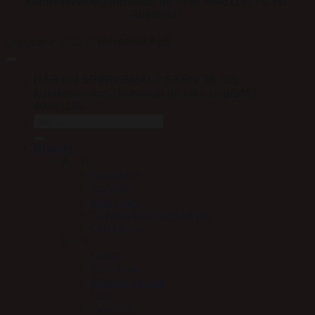
kundeservice@horselab.dk - +45 40461180 - CVR:
40680497
Horselab ApS
Copyright 2026 ©
HAR DU SPØRGSMÅL? SKRIV TIL OS:
kundeservice@horselab.dk eller ring/SMS
40461180
Søg
efter:
Brands
A – D
Absorbine
Acavallo
Blue Hors
CARR & DAY & MARTIN
Carl Hester
E – H
EQest
Euro-Star
Finesse Trenser
Fleck
HandsOn