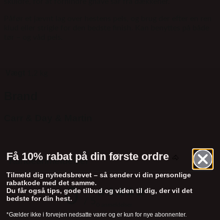
skuldre, for at forhindre gnave sår fra dækkener.
Påfør et jævnt lag over hestens pels, og brug der efter en ren
klud eller strigle for den bedste finish. Kan benyttes på både
tør – og våd pels.
Vægt
1,2 kg
Brand
Carr & Day & Martin
Få 10% rabat på din første ordre
🐴
Kundeanmeldelser
Tilmeld dig nyhedsbrevet – så sender vi din personlige
rabatkode med det samme.
0
Du får også tips, gode tilbud og viden til dig, der vil det
bedste for din hest.
/ 5
0 anmeldelser
*Gælder ikke i forvejen nedsatte varer og er kun for nye abonnenter.