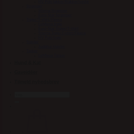
HV Polo jakker/frakker/veste
Strømper
Stierna Strømper
Euro-Star Strømper
Trøjer/T-shirt/Fleece
LeMieux trøje
Euro-Star Trøjer/T-shirt
Stierna Trøje/T-shirt/Fleece
HV Polo trøje
Støvler
Jodphur støvler
Tasker
LeMieux Tasker
Hund & Kat
Gaveidéer
Tilmeld nyhedsbrev
Søg
efter: