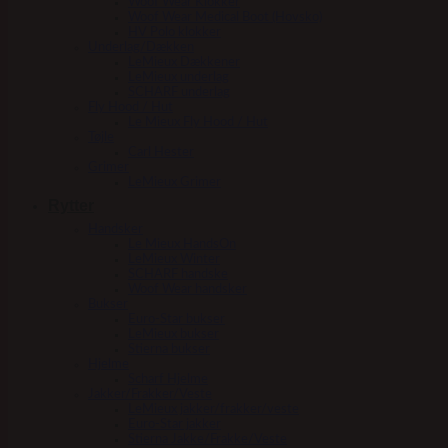
Woof Wear Klokker
Woof Wear Medical Boot (Hovsko)
HV Polo klokker
Underlag/Dækken
LeMieux Dækkener
LeMieux underlag
SCHARF underlag
Fly Hood / Hut
Le Mieux Fly Hood / Hut
Tøjle
Carl Hester
Grimer
LeMieux Grimer
Rytter
Handsker
Le Mieux HandsOn
LeMieux Winter
SCHARF handske
Woof Wear handsker
Bukser
Euro-Star bukser
LeMieux bukser
Stierna bukser
Hjelme
Scharf Hjelme
Jakker/Frakker/Veste
LeMieux jakker/frakker/veste
Euro-Star jakker
Stierna Jakke/Frakke/Veste