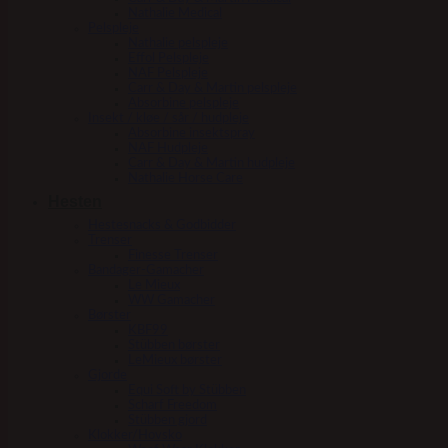
Nathalie Medical
Pelspleje
Nathalie pelspleje
Effol Pelspleje
NAF Pelspleje
Carr & Day & Martin pelspleje
Absorbine pelspleje
Insekt / kløe / sår / hudpleje
Absorbine insektspray
NAF Hudpleje
Carr & Day & Martin hudpleje
Nathalie Horse Care
Hesten
Hestesnacks & Godbidder
Trenser
Finesse Trenser
Bandager-Gamacher
Le Mieux
WW Gamacher
Børster
KBF99
Stübben børster
LeMieux børster
Gjorde
Equi Soft by Stübben
Scharf Freedom
Stübben gjord
Klokker/Hovsko