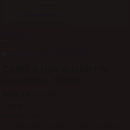
Ingen varer i kurven.
Tilbage til shoppen
We're in it for the horses
Hjem
»
Shop
Add to Wishlist
CARR & DAY & MARTIN
Coatshine, 500ml
0 anmeldelser
145,00
kr.
Størrelse:
500 ml
Carr & Day & Martin Coat Shine er perfekt til den daglige