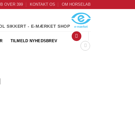
ØB OVER 399
KONTAKT OS
OM HORSELAB
DL SIKKERT - E-MÆRKET SHOP
R
TILMELD NYHEDSBREV
d