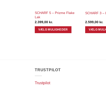
SCHARF 5 – Prizme Flake
– Krystal
SCHARF 3 – 
Lak
r.
2.399,00
kr.
2.599,00
kr.
ULIGHEDER
VÆLG MULIGHEDER
VÆLG MUL
Dette
Dette
vare
vare
har
har
flere
flere
varianter.
varianter.
rne
Mulighederne
Mulighederne
kan
kan
TRUSTPILOT
vælges
vælges
på
på
Trustpilot
varesiden
varesiden