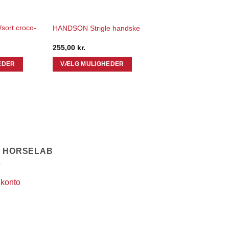
sort croco-
HANDSON Strigle handske
255,00
kr.
EDER
VÆLG MULIGHEDER
Dette
vare
har
flere
varianter.
Mulighederne
kan
T HORSELAB
vælges
på
 konto
varesiden