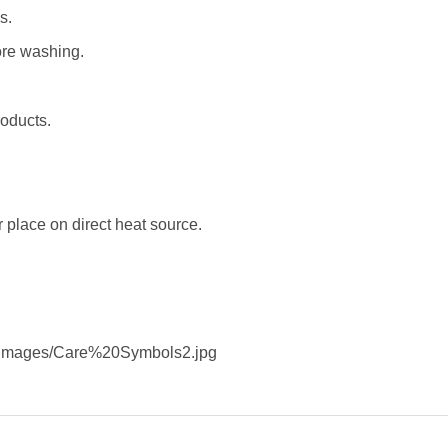
s.
ore washing.
oducts.
r place on direct heat source.