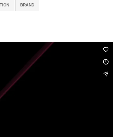
TION
BRAND