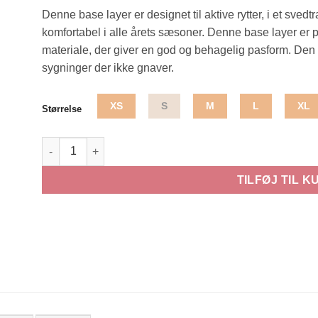
Denne base layer er designet til aktive rytter, i et sved
komfortabel i alle årets sæsoner. Denne base layer er pr
materiale, der giver en god og behagelig pasform. Den 
sygninger der ikke gnaver.
XS
S
M
L
XL
Størrelse
LeMieux Base Layer, navy/rød antal
TILFØJ TIL K