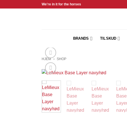
Fortsæt
We're in it for the horses
til
indhold
BRANDS
TILSKUD
HJEM
»
SHOP
Add 
Wishl