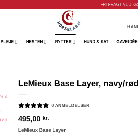
FRI FRAGT VED K
HAN
PLEJE
HESTEN
RYTTER
HUND & KAT
GAVEIDÉE
LeMieux Base Layer, navy/rø
to
ist
0 ANMELDELSER
495,00
kr.
LeMieux Base Layer