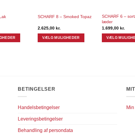
SCHARF 6 – sort/
Lak
SCHARF 8 – Smoked Topaz
læder
2.625,00
kr.
1.699,00
kr.
IGHEDER
VÆLG MULIGHEDER
VÆLG MULIGH
Dette
Dette
vare
vare
har
har
flere
flere
varianter.
varianter.
Mulighederne
Mulighederne
kan
kan
BETINGELSER
MI
vælges
vælges
på
på
Handelsbetingelser
Min
varesiden
varesiden
Leveringsbetingelser
Behandling af persondata