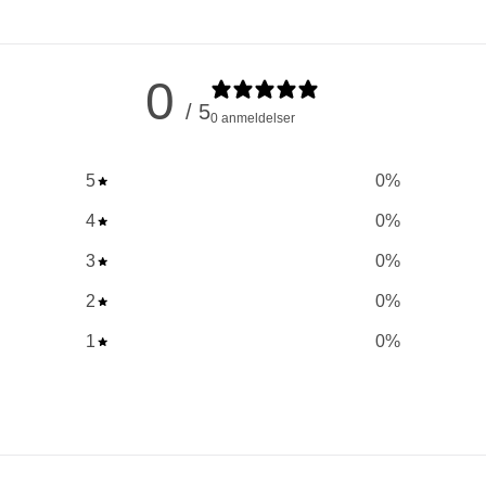
0
/ 5
0 anmeldelser
5
0
%
4
0
%
3
0
%
2
0
%
1
0
%