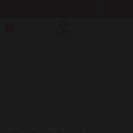
HANDL SIKKERT - E-MÆRKET SHOP
Fortsæt
til
indhold
We're in it for the horses
HJEM
»
SHOP
Add to
Wishlist