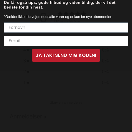
Du får også tips, gode tilbud og viden til dig, der vil det
bedste for din hest.
0
*Gælder ikke i forvejen nedsatte varer og er kun for nye abonnenter.
/ 5
0 anmeldelser
5
0
%
4
0
%
JA TAK! SEND MIG KODEN!
3
0
%
2
0
%
1
0
%
Skriv en anmeldelse
Anmeldelser
0