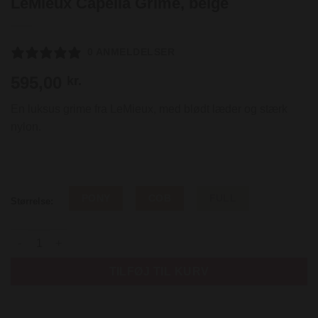
LeMieux Capella Grime, beige
0 ANMELDELSER
595,00
kr.
En luksus grime fra LeMieux, med blødt læder og stærk
nylon.
PONY
COB
FULL
Størrelse:
LeMieux Capella Grime, beige antal
TILFØJ TIL KURV