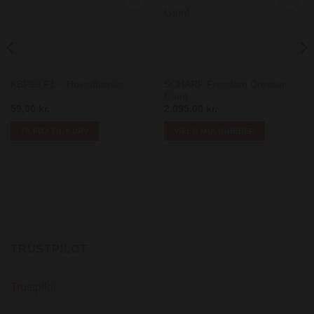
Add to
Add to
Wishlist
Wishlist
SCHARF Freedom Dressur
KBF99.F1 – Hovedbørste
Gjord
59,00
kr.
2.095,00
kr.
TILFØJ TIL KURV
VÆLG MULIGHEDER
Dette
vare
har
flere
varianter.
Mulighederne
kan
TRUSTPILOT
vælges
på
varesiden
Trustpilot