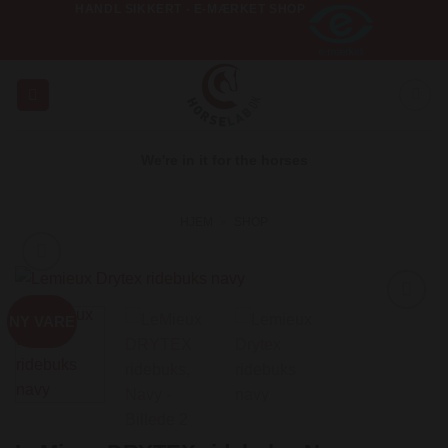
HANDL SIKKERT - E-MÆRKET SHOP
Fortsæt
til
indhold
We're in it for the horses
HJEM
»
SHOP
NY VARE
Add to
Wishlist