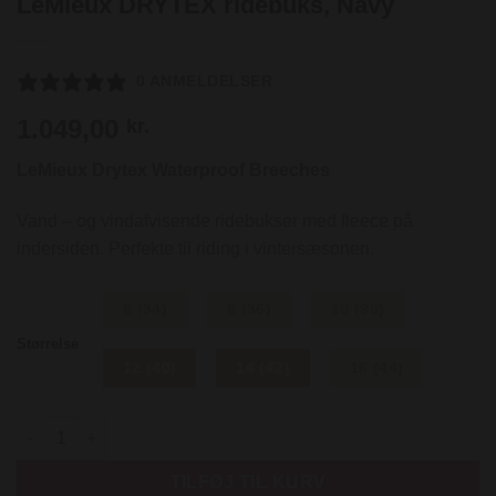
LeMieux DRYTEX ridebuks, Navy
0 ANMELDELSER
1.049,00
kr.
LeMieux Drytex Waterproof Breeches
Vand – og vindafvisende ridebukser med fleece på
indersiden. Perfekte til riding i vintersæsonen.
6 (34)
8 (36)
10 (38)
Størrelse
12 (40)
14 (42)
16 (44)
LeMieux DRYTEX ridebuks, Navy antal
TILFØJ TIL KURV