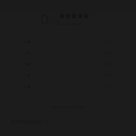
0
/ 5
0 anmeldelser
5
0
%
4
0
%
3
0
%
2
0
%
1
0
%
Skriv en anmeldelse
Anmeldelser
0