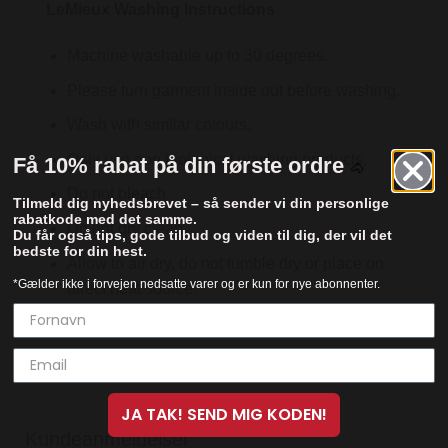
LeMieux Washing Instructions
Machine washable up to 30 degrees.
Please turn garment inside out before washing.
Wash with similar colours.
Only use non biological washing products.
Få 10% rabat på din første ordre
🐴
Do not bleach.
Tilmeld dig nyhedsbrevet – så sender vi din personlige
rabatkode med det samme.
Do not dry clean.
Du får også tips, gode tilbud og viden til dig, der vil det
bedste for din hest.
Allow to air dry, do not tumble dry or place on
*Gælder ikke i forvejen nedsatte varer og er kun for nye abonnenter.
direct heat source.
Iron on low, avoiding logo areas.
JA TAK! SEND MIG KODEN!
Kundeanmeldelser