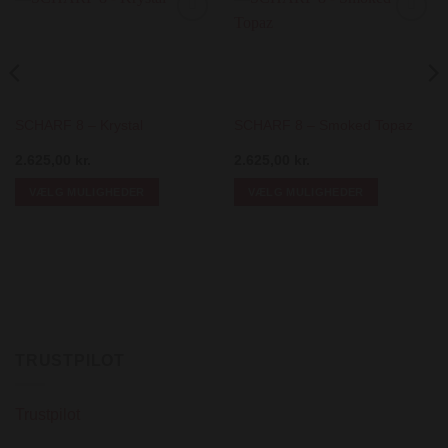
Add to
Add to
Wishlist
Wishlist
SCHARF 8 – Krystal
SCHARF 8 – Smoked Topaz
2.625,00
kr.
2.625,00
kr.
VÆLG MULIGHEDER
VÆLG MULIGHEDER
Dette
Dette
vare
vare
har
har
flere
flere
varianter.
varianter.
Mulighederne
Mulighederne
kan
kan
TRUSTPILOT
vælges
vælges
på
på
varesiden
varesiden
Trustpilot