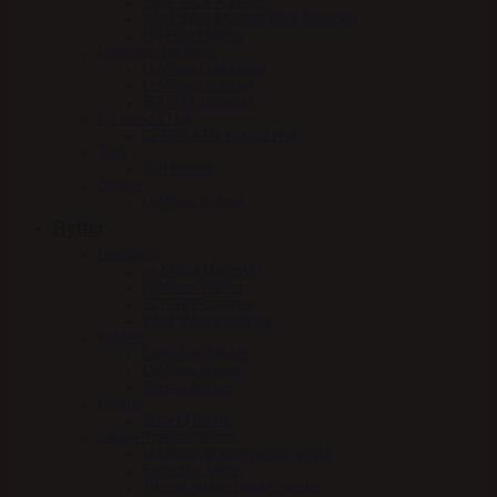
Woof Wear Klokker
Woof Wear Medical Boot (Hovsko)
HV Polo klokker
Underlag/Dækken
LeMieux Dækkener
LeMieux underlag
SCHARF underlag
Fly Hood / Hut
Le Mieux Fly Hood / Hut
Tøjle
Carl Hester
Grimer
LeMieux Grimer
Rytter
Handsker
Le Mieux HandsOn
LeMieux Winter
SCHARF handske
Woof Wear handsker
Bukser
Euro-Star bukser
LeMieux bukser
Stierna bukser
Hjelme
Scharf Hjelme
Jakker/Frakker/Veste
LeMieux jakker/frakker/veste
Euro-Star jakker
Stierna Jakke/Frakke/Veste