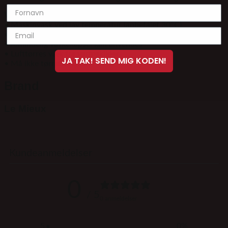
Vask & Pleje
• Maskinvask ved lav temperatur (anbefalet 30°C)
• Vaskes gerne i vaskepose
• Almindelig vaskekapsel kan anvendes
• Lufttørres væk fra varmekilder
JA TAK! SEND MIG KODEN!
• Må ikke tørretumbles
Brand
Le Mieux
Kundeanmeldelser
0
/ 5
0 anmeldelser
5
0
%