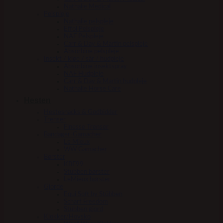
Nathalie Medical
Pelspleje
Nathalie pelspleje
Effol Pelspleje
NAF Pelspleje
Carr & Day & Martin pelspleje
Absorbine pelspleje
Insekt / kløe / sår / hudpleje
Absorbine insektspray
NAF Hudpleje
Carr & Day & Martin hudpleje
Nathalie Horse Care
Hesten
Hestesnacks & Godbidder
Trenser
Finesse Trenser
Bandager-Gamacher
Le Mieux
WW Gamacher
Børster
KBF99
Stübben børster
LeMieux børster
Gjorde
Equi Soft by Stübben
Scharf Freedom
Stübben gjord
Klokker/Hovsko