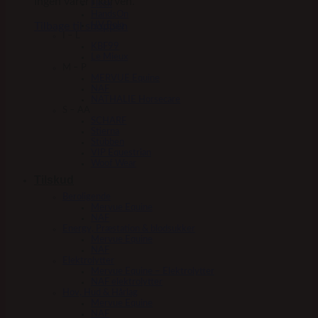
Ingen varer i kurven.
Fleck
HandsOn
Tilbage til shoppen
HV Polo
I – L
KBF99
Le Mieux
M – P
MERVUE Equine
NAF
NATHALIE Horsecare
S – AA
SCHARF
Stierna
Stübben
VIP Equestrian
Woof Wear
Tilskud
Beroligende
Mervue Equine
NAF
Energy, Præstation & blodsukker
Mervue Equine
NAF
Elektrolytter
Mervue Equine – Elektrolytter
NAF elektrolytter
Hov, Hud & Hårlag
Mervue Equine
NAF