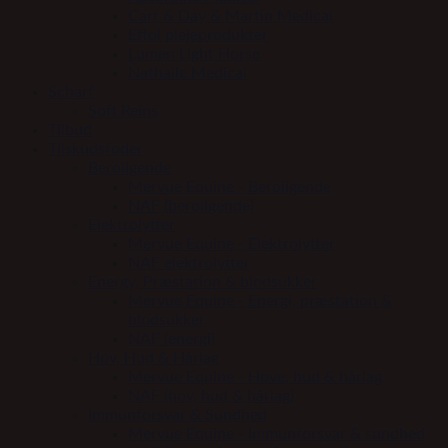
Carr & Day & Martin Medical
Effol plejeprodukter
Lumen Light Horse
Nathalie Medical
Scharf
Soft Reins
Tilbud
Tilskudsfoder
Beroligende
Mervue Equine - Beroligende
NAF (beroligende)
Elektrolytter
Mervue Equine - Elektrolytter
NAF elektrolytter
Energy, Præstation & blodsukker
Mervue Equine - Energi, præstation &
blodsukker
NAF (energi)
Hov, Hud & Hårlag
Mervue Equine - Hove, hud & hårlag
NAF (hov, hud & hårlag)
Immunforsvar & Sundhed
Mervue Equine - Immunforsvar & sundhed