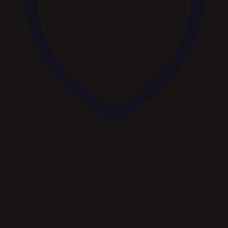
Add to Wishlist
Løst Equisoft Pad (50-150 cm) – Skind
1.125,00
kr.
Tilføj til kurv