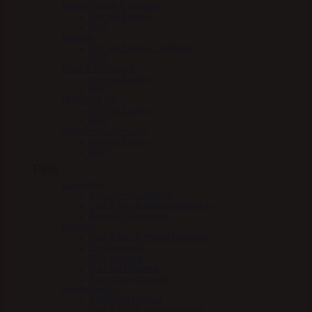
Immunforsvar & Sundhed
Mervue Equine
NAF
Luftveje
Mervue Equine – Luftveje
NAF
Mave & fordøjelse
Mervue Equine
NAF
Muskler & led
Mervue Equine
NAF
Vitaminer & mineraler
Mervue Equine
NAF
Pleje
Læderpleje
Absorbine læderpleje
Carr & Day & Martin læderpleje
Nathalie Læderpleje
Hovpleje
Carr & Day & Martin Hovpleje
Effol hovpleje
NAF hovpleje
Nathalie Hovpleje
Absorbine Hovpleje
Sundhedspleje
Absorbine Medical
Carr & Day & Martin Medical