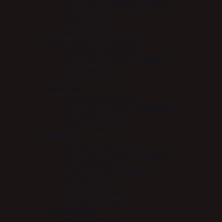
Carr & Day & Martin Hovpleje
Effol hovpleje
NAF hovpleje
Nathalie Hovpleje
Insekt / kløe / sår / hudpleje
Absorbine insektspray
Carr & Day & Martin hudpleje
NAF Hudpleje
Nathalie Horse Care
Læderpleje
Absorbine læderpleje
Carr & Day & Martin læderpleje
NAF læderpleje
Nathalie Læderpleje
Pelspleje
Absorbine pelspleje
Carr & Day & Martin pelspleje
Effol Pelspleje
LeMieux strigler & børster
NAF Pelspleje
Nathalie pelspleje
Stübben børster
Sundhedspleje
Absorbine Medical