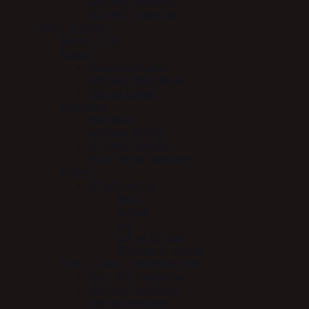
LeMieux underlag
SCHARF underlag
Udstyr til Rytter
Bøger & Film
Bukser
Euro-Star bukser
LeMieux Ridebukser
Stierna bukser
Handsker
HandsOn
LeMieux Winter
SCHARF handske
Woof Wear handsker
Hjelme
Scharf Hjelme
Basis
Krystal
Lak
Lak og Krystal
Tilbehør til hjelme
Huer / Caps / Headwear mm
Euro-Star headwear
LeMieux headwear
Stierna headwear