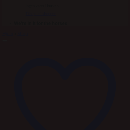
Ingen varer i kurven.
Tilbage til shoppen
We're in it for the horses
Hjem
»
Shop