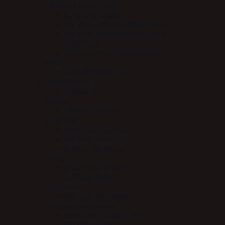
Jakker/Frakker/Veste
Euro-Star jakker
HV Polo jakker/frakker/veste
LeMieux jakker/frakker/veste
Scharf suit
Stierna Jakke/Frakke/Veste
Pleje
Nathalie Daily Care
Sadeltilbehør
Stigbøjler
Støvler
Jodphur støvler
Strømper
Euro-Star Strømper
LeMieux Strømper
Stierna Strømper
Tasker
Blue Horse poser
LeMieux Tasker
Tørklæder
LeMieux tørklæder
Trøjer/T-shirt/Fleece
Euro-Star Trøjer/T-shirt
HV Polo trøje