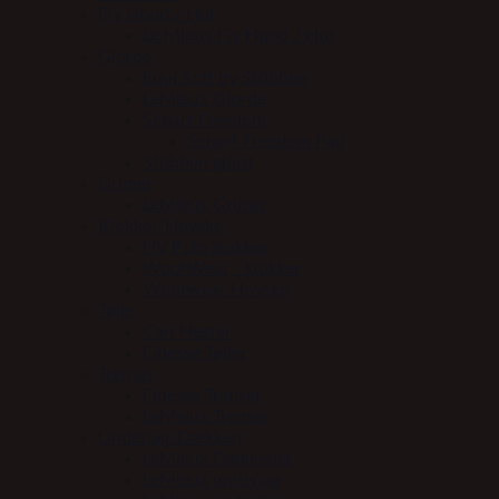
Fly Hood / Hut
Le Mieux Fly Hood / Hut
Gjorde
Equi Soft by Stübben
LeMieux Gjorde
Scharf Freedom
Scharf Freedom Pad
Stübben gjord
Grimer
LeMieux Grimer
Klokker/Hovsko
HV Polo klokker
WoofWear - klokker
Woofwear Hovsko
Tøjle
Carl Hester
Finesse Tøjler
Trenser
Finesse Trenser
LeMeiux Trenser
Underlag/Dækken
LeMieux Dækkener
LeMieux underlag