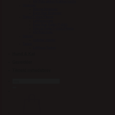
HV Polo jakker/frakker/veste
Strømper
Stierna Strømper
Euro-Star Strømper
Trøjer/T-shirt/Fleece
LeMieux trøje
Euro-Star Trøjer/T-shirt
Stierna Trøje/T-shirt/Fleece
HV Polo trøje
Støvler
Jodphur støvler
Tasker
LeMieux Tasker
Hund & Kat
Gaveidéer
Tilmeld nyhedsbrev
Søg
efter: