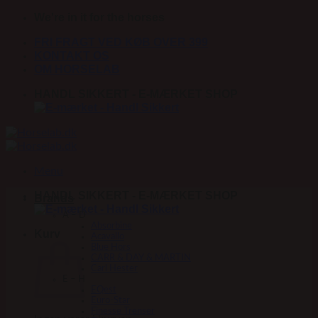
Fortsæt
We're in it for the horses
til
FRI FRAGT VED KØB OVER 399
indhold
KONTAKT OS
OM HORSELAB
HANDL SIKKERT - E-MÆRKET SHOP
Menu
HANDL SIKKERT - E-MÆRKET SHOP
Brands
A – D
Absorbine
Kurv
Acavallo
Blue Hors
CARR & DAY & MARTIN
Carl Hester
E – H
EQest
Euro-Star
Finesse Trenser