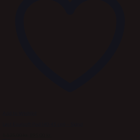
Add to Wishlist
Løst Equisoft Pad (40-45 cm) – Skind
Den
Den
1.125,00
kr.
895,00
kr.