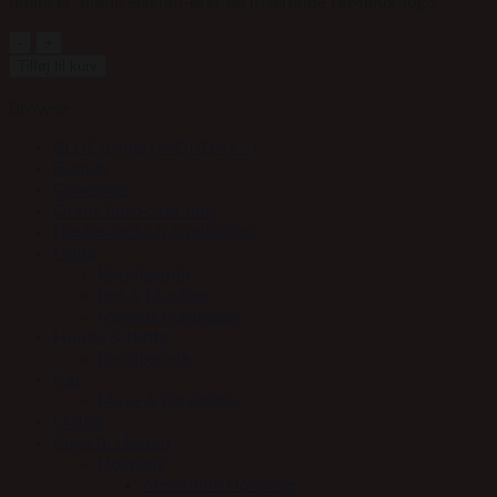
nuancer, bløde elastan-ører og iriserende LeMieux-logo.
LeMieux
Spectrum
Tilføj til kurv
Fly
Hood/hut,
Browse
Bluebell,
L
BLUE (cyber) MONDAY :-)
antal
Brands
Gaveidéer
Gratis Euro-Star hue
Hestesnacks & Godbidder
Hund
Beroligende
Led & Muskler
Mave & Fordøjelse
Hunde & Katte
Beroligende
Kat
Mave & Fordøjelse
Outlet
Pleje til Hesten
Hovpleje
Absorbine Hovpleje