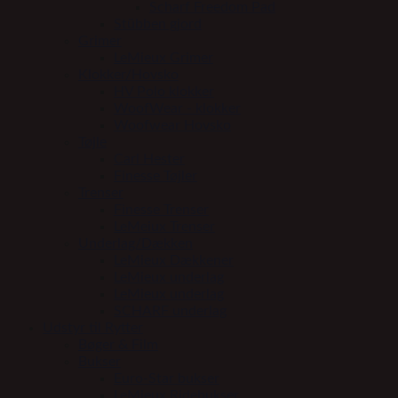
Scharf Freedom Pad
Stübben gjord
Grimer
LeMieux Grimer
Klokker/Hovsko
HV Polo klokker
WoofWear - klokker
Woofwear Hovsko
Tøjle
Carl Hester
Finesse Tøjler
Trenser
Finesse Trenser
LeMeiux Trenser
Underlag/Dækken
LeMieux Dækkener
LeMieux underlag
LeMieux underlag
SCHARF underlag
Udstyr til Rytter
Bøger & Film
Bukser
Euro-Star bukser
LeMieux Ridebukser