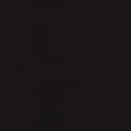
Immunforsvar & Sundhed
Mervue Equine
NAF
Luftveje
Mervue Equine – Luftveje
NAF
Mave & fordøjelse
Mervue Equine
NAF
Muskler & led
Mervue Equine
NAF
Vitaminer & mineraler
Mervue Equine
NAF
Pleje
Læderpleje
Absorbine læderpleje
Carr & Day & Martin læderpleje
Nathalie Læderpleje
Hovpleje
Carr & Day & Martin Hovpleje
Effol hovpleje
NAF hovpleje
Nathalie Hovpleje
Absorbine Hovpleje
Sundhedspleje
Absorbine Medical
Carr & Day & Martin Medical