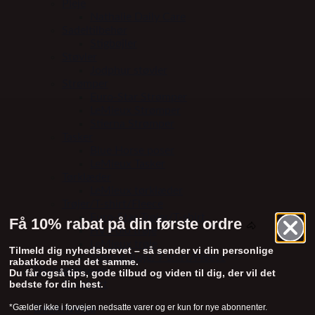
Pleje
Nathalie Daily Care
Sadeltilbehør
Stigbøjler
Støvler
Jodphur støvler
Strømper
Euro-Star Strømper
LeMieux Strømper
Stierna Strømper
Tasker
Blue Horse poser
LeMieux Tasker
Tørklæder
LeMieux tørklæder
Trøjer/T-shirt/Fleece
Euro-Star Trøjer/T-shirt
Få 10% rabat på din første ordre
🐴
HV Polo trøje
LeMieux trøje
Tilmeld dig nyhedsbrevet – så sender vi din personlige
Stierna Trøje/T-shirt/Fleece
rabatkode med det samme.
Ukategoriseret
Du får også tips, gode tilbud og viden til dig, der vil det
bedste for din hest.
Gavekort
*Gælder ikke i forvejen nedsatte varer og er kun for nye abonnenter.
Beskrivelse