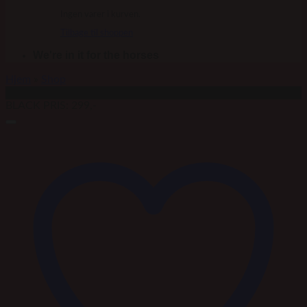
Ingen varer i kurven.
Tilbage til shoppen
We're in it for the horses
Hjem
»
Shop
Tilbud!
BLACK PRIS: 299,-