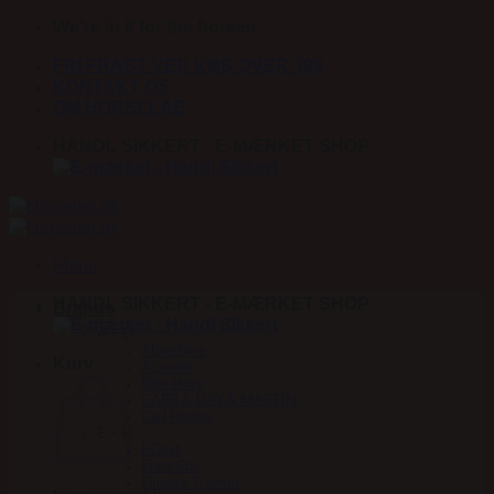
Fortsæt
We're in it for the horses
til
FRI FRAGT VED KØB OVER 399
indhold
KONTAKT OS
OM HORSELAB
HANDL SIKKERT - E-MÆRKET SHOP
Menu
HANDL SIKKERT - E-MÆRKET SHOP
Brands
A – D
Absorbine
Kurv
Acavallo
Blue Hors
CARR & DAY & MARTIN
Carl Hester
E – H
EQest
Euro-Star
Finesse Trenser