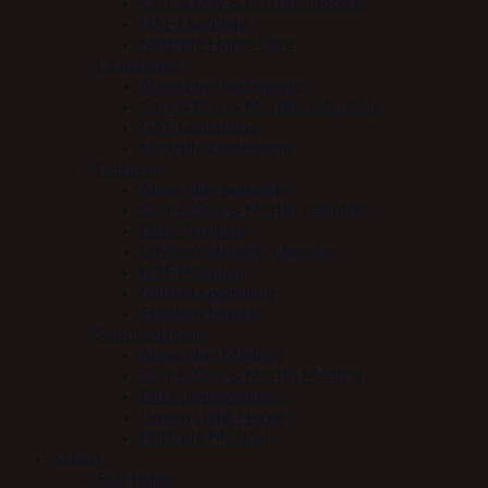
Carr & Day & Martin hudpleje
NAF Hudpleje
Nathalie Horse Care
Læderpleje
Absorbine læderpleje
Carr & Day & Martin læderpleje
NAF læderpleje
Nathalie Læderpleje
Pelspleje
Absorbine pelspleje
Carr & Day & Martin pelspleje
Effol Pelspleje
LeMieux strigler & børster
NAF Pelspleje
Nathalie pelspleje
Stübben børster
Sundhedspleje
Absorbine Medical
Carr & Day & Martin Medical
Effol plejeprodukter
Lumen Light Horse
Nathalie Medical
Scharf
Soft Reins