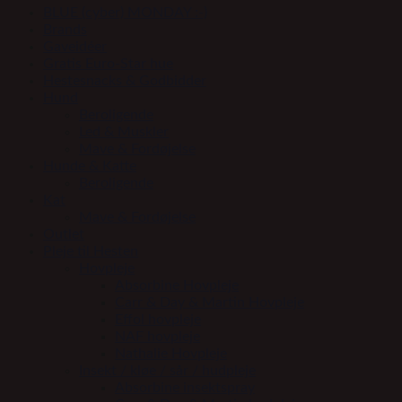
BLUE (cyber) MONDAY :-)
Brands
Gaveidéer
Gratis Euro-Star hue
Hestesnacks & Godbidder
Hund
Beroligende
Led & Muskler
Mave & Fordøjelse
Hunde & Katte
Beroligende
Kat
Mave & Fordøjelse
Outlet
Pleje til Hesten
Hovpleje
Absorbine Hovpleje
Carr & Day & Martin Hovpleje
Effol hovpleje
NAF hovpleje
Nathalie Hovpleje
Insekt / kløe / sår / hudpleje
Absorbine insektspray