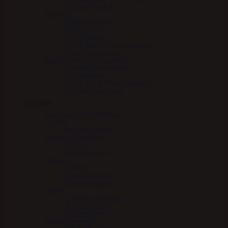
Nathalie Medical
Pelspleje
Nathalie pelspleje
Effol Pelspleje
NAF Pelspleje
Carr & Day & Martin pelspleje
Absorbine pelspleje
Insekt / kløe / sår / hudpleje
Absorbine insektspray
NAF Hudpleje
Carr & Day & Martin hudpleje
Nathalie Horse Care
Hesten
Hestesnacks & Godbidder
Trenser
Finesse Trenser
Bandager-Gamacher
Le Mieux
WW Gamacher
Børster
KBF99
Stübben børster
LeMieux børster
Gjorde
Equi Soft by Stübben
Scharf Freedom
Stübben gjord
Klokker/Hovsko