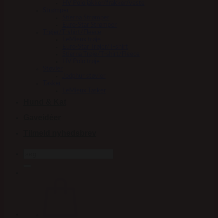
HV Polo jakker/frakker/veste
Strømper
Stierna Strømper
Euro-Star Strømper
Trøjer/T-shirt/Fleece
LeMieux trøje
Euro-Star Trøjer/T-shirt
Stierna Trøje/T-shirt/Fleece
HV Polo trøje
Støvler
Jodphur støvler
Tasker
LeMieux Tasker
Hund & Kat
Gaveidéer
Tilmeld nyhedsbrev
Søg
efter: