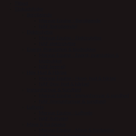
Tilbud
Tilskudsfoder
Beroligende
Mervue Equine - Beroligende
NAF (beroligende)
Elektrolytter
Mervue Equine - Elektrolytter
NAF elektrolytter
Energy, Præstation & blodsukker
Mervue Equine - Energi, præstation &
blodsukker
NAF (energi)
Hov, Hud & Hårlag
Mervue Equine - Hove, hud & hårlag
NAF (hov, hud & hårlag)
Immunforsvar & Sundhed
Mervue Equine - Immunforsvar & sundhed
NAF (immunforsvar & sundhed)
Luftveje
Mervue Equine - Luftveje
NAF (luftveje)
Mave & fordøjelse
Mervue Equine - Mave & fordøjelse