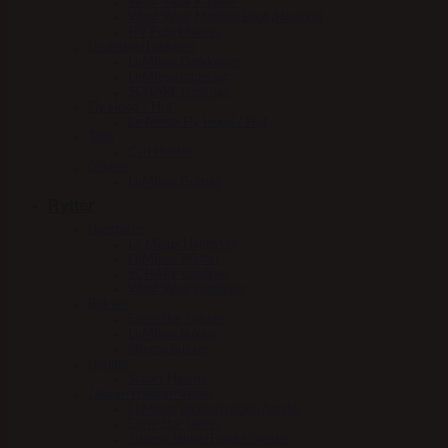
Woof Wear Klokker
Woof Wear Medical Boot (Hovsko)
HV Polo klokker
Underlag/Dækken
LeMieux Dækkener
LeMieux underlag
SCHARF underlag
Fly Hood / Hut
Le Mieux Fly Hood / Hut
Tøjle
Carl Hester
Grimer
LeMieux Grimer
Rytter
Handsker
Le Mieux HandsOn
LeMieux Winter
SCHARF handske
Woof Wear handsker
Bukser
Euro-Star bukser
LeMieux bukser
Stierna bukser
Hjelme
Scharf Hjelme
Jakker/Frakker/Veste
LeMieux jakker/frakker/veste
Euro-Star jakker
Stierna Jakke/Frakke/Veste