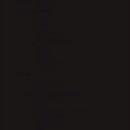
Ingen varer i kurven.
Fleck
HandsOn
Tilbage til shoppen
HV Polo
I – L
KBF99
Le Mieux
M – P
MERVUE Equine
NAF
NATHALIE Horsecare
S – AA
SCHARF
Stierna
Stübben
VIP Equestrian
Woof Wear
Tilskud
Beroligende
Mervue Equine
NAF
Energy, Præstation & blodsukker
Mervue Equine
NAF
Elektrolytter
Mervue Equine – Elektrolytter
NAF elektrolytter
Hov, Hud & Hårlag
Mervue Equine
NAF