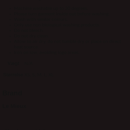
Machine washable up to 30 degrees.
Please turn garment inside out before washing.
Wash with similar colours.
Only use non biological washing products.
Do not bleach.
Do not dry clean.
Allow to air dry, do not tumble dry or place on direct
heat source.
Iron on low, avoiding logo areas.
Vægt
N/A
Størrelse
XS, S, M, L, XL
Brand
Le Mieux