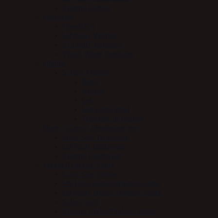
Stierna bukser
Handsker
HandsOn
LeMieux Winter
SCHARF handske
Woof Wear handsker
Hjelme
Scharf Hjelme
Basis
Krystal
Lak
Lak og Krystal
Tilbehør til hjelme
Huer / Caps / Headwear mm
Euro-Star headwear
LeMieux headwear
Stierna headwear
Jakker/Frakker/Veste
Euro-Star jakker
HV Polo jakker/frakker/veste
LeMieux jakker/frakker/veste
Scharf suit
Stierna Jakke/Frakke/Veste