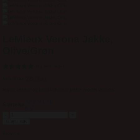
LeMieux Verona Jakke,
Olive/Grøn
0 anmeldelser
Den
Den
665,00
kr.
395,00
kr.
oprindelige
aktuelle
Super lækker og blød LeMieux jakke, model Verona.
pris
pris
var:
er:
XS
S
M
L
XL
665,00 kr..
395,00 kr..
Størrelse
Ryd
LeMieux
Verona
Tilføj til kurv
Jakke,
Olive/Grøn
Browse
antal