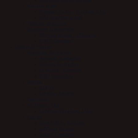
NAF (mave & fordøjelse)
Muskler & led
Mervue Equine - Muskler & led
NAF (muskler & led)
Tilbehør til tilskud
Vitaminer & mineraler
Mervue Equine - vitaminer
NAF (vitaminer)
Udstyr til Hesten
Bandager-Gamacher
Acavallo Gamacher
EQuest Gamacher
Le Mieux - bandage
WW Gamacher
Børster
KBF99
LeMieux børster
Dækkener
Fly Hood / Hut
Le Mieux Fly Hood / Hut
Gjorde
Equi Soft by Stübben
LeMieux Gjorde
Scharf Freedom