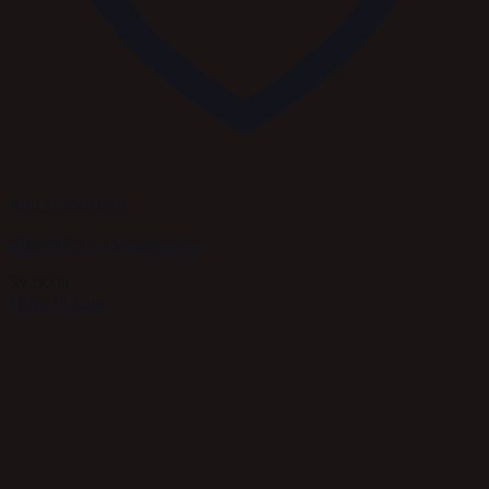
Add to Wishlist
KBF99.F1 – Hovedbørste
59,00
kr.
Tilføj til kurv