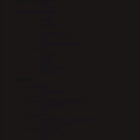
Ingen varer i kurven.
Fleck
HandsOn
Tilbage til shoppen
HV Polo
I – L
KBF99
Le Mieux
M – P
MERVUE Equine
NAF
NATHALIE Horsecare
S – AA
SCHARF
Stierna
Stübben
VIP Equestrian
Woof Wear
Tilskud
Beroligende
Mervue Equine
NAF
Energy, Præstation & blodsukker
Mervue Equine
NAF
Elektrolytter
Mervue Equine – Elektrolytter
NAF elektrolytter
Hov, Hud & Hårlag
Mervue Equine
NAF