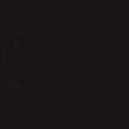
Fortsæt
We're in it for the horses
til
FRI FRAGT VED KØB OVER 399
indhold
KONTAKT OS
OM HORSELAB
HANDL SIKKERT - E-MÆRKET SHOP
Menu
HANDL SIKKERT - E-MÆRKET SHOP
Brands
A – D
Absorbine
Kurv
Acavallo
Blue Hors
CARR & DAY & MARTIN
Carl Hester
E – H
EQest
Euro-Star
Finesse Trenser