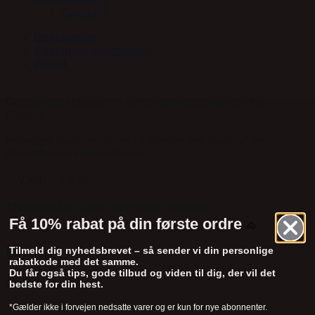
Gavekort
Beskrivelse
Yderligere information
Brand
Dette produkt passer til nyeste generation gjorde fra
Equisoft.
Indlægget (pad) monteres på gjorden ved hjælp af de
påmonterede velcro-stykker.
Vægt
0,9 kg
Materiale
Lyst Lam, Sort Skind, Neopren
Få 10% rabat på din første ordre
🐴
Brand
Tilmeld dig nyhedsbrevet – så sender vi din personlige
rabatkode med det samme.
Du får også tips, gode tilbud og viden til dig, der vil det
Stübben
bedste for din hest.
*Gælder ikke i forvejen nedsatte varer og er kun for nye abonnenter.