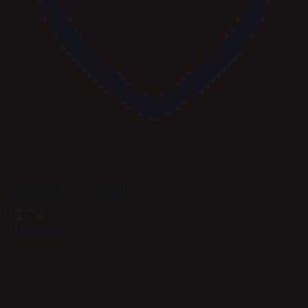
Add to Wishlist
KBF99.BKB1 – Vaskebørste
109,00
kr.
Tilføj til kurv