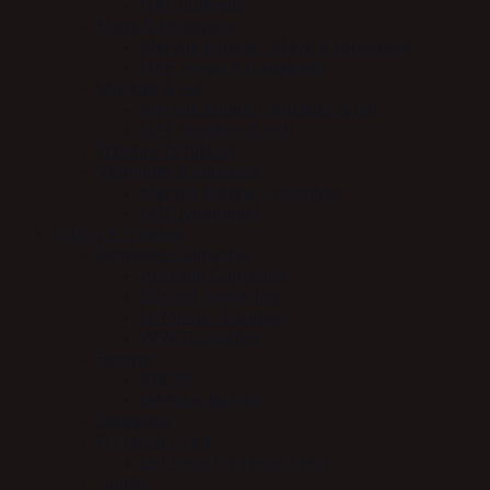
NAF (luftveje)
Mave & fordøjelse
Mervue Equine - Mave & fordøjelse
NAF (mave & fordøjelse)
Muskler & led
Mervue Equine - Muskler & led
NAF (muskler & led)
Tilbehør til tilskud
Vitaminer & mineraler
Mervue Equine - vitaminer
NAF (vitaminer)
Udstyr til Hesten
Bandager-Gamacher
Acavallo Gamacher
EQuest Gamacher
Le Mieux - bandage
WW Gamacher
Børster
KBF99
LeMieux børster
Dækkener
Fly Hood / Hut
Le Mieux Fly Hood / Hut
Gjorde