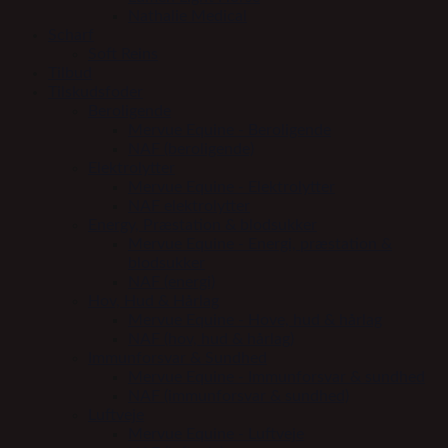
Nathalie Medical
Scharf
Soft Reins
Tilbud
Tilskudsfoder
Beroligende
Mervue Equine - Beroligende
NAF (beroligende)
Elektrolytter
Mervue Equine - Elektrolytter
NAF elektrolytter
Energy, Præstation & blodsukker
Mervue Equine - Energi, præstation &
blodsukker
NAF (energi)
Hov, Hud & Hårlag
Mervue Equine - Hove, hud & hårlag
NAF (hov, hud & hårlag)
Immunforsvar & Sundhed
Mervue Equine - Immunforsvar & sundhed
NAF (immunforsvar & sundhed)
Luftveje
Mervue Equine - Luftveje