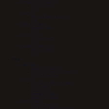
Immunforsvar & Sundhed
Mervue Equine
NAF
Luftveje
Mervue Equine – Luftveje
NAF
Mave & fordøjelse
Mervue Equine
NAF
Muskler & led
Mervue Equine
NAF
Vitaminer & mineraler
Mervue Equine
NAF
Pleje
Læderpleje
Absorbine læderpleje
Carr & Day & Martin læderpleje
Nathalie Læderpleje
Hovpleje
Carr & Day & Martin Hovpleje
Effol hovpleje
NAF hovpleje
Nathalie Hovpleje
Absorbine Hovpleje
Sundhedspleje
Absorbine Medical
Carr & Day & Martin Medical