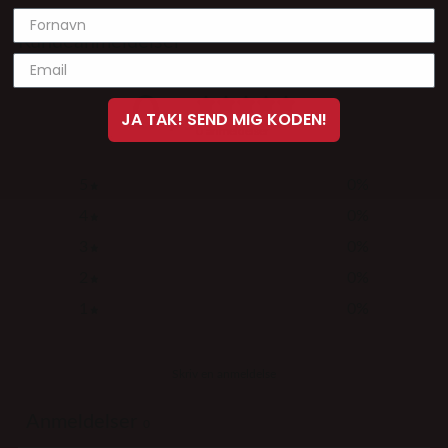
Kundeanmeldelser
0
JA TAK! SEND MIG KODEN!
/ 5
0 anmeldelser
5
0
%
4
0
%
3
0
%
2
0
%
1
0
%
Skriv en anmeldelse
Anmeldelser
0