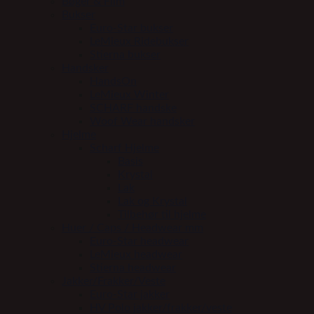
Bøger & Film
Bukser
Euro-Star bukser
LeMieux Ridebukser
Stierna bukser
Handsker
HandsOn
LeMieux Winter
SCHARF handske
Woof Wear handsker
Hjelme
Scharf Hjelme
Basis
Krystal
Lak
Lak og Krystal
Tilbehør til hjelme
Huer / Caps / Headwear mm
Euro-Star headwear
LeMieux headwear
Stierna headwear
Jakker/Frakker/Veste
Euro-Star jakker
HV Polo jakker/frakker/veste