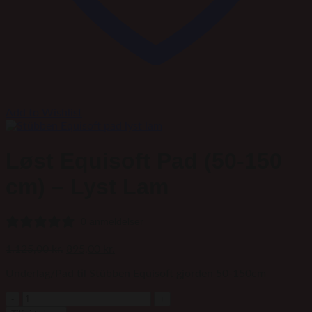
Add to Wishlist
Løst Equisoft Pad (50-150
cm) – Lyst Lam
0 anmeldelser
Den
Den
1.125,00
kr.
895,00
kr.
oprindelige
aktuelle
Underlag/Pad til Stübben Equisoft gjorden 50-150cm
pris
pris
var:
er:
Løst
1.125,00 kr..
895,00 kr..
Equisoft