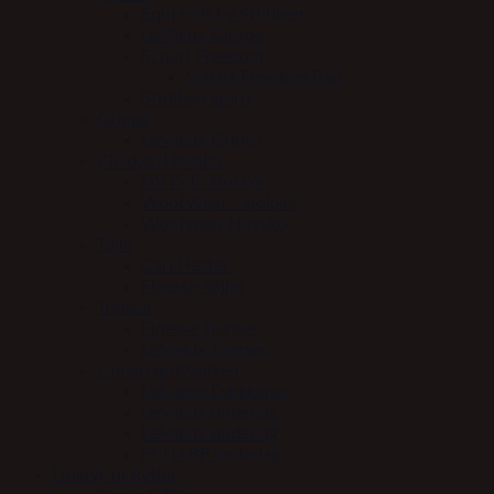
Equi Soft by Stübben
LeMieux Gjorde
Scharf Freedom
Scharf Freedom Pad
Stübben gjord
Grimer
LeMieux Grimer
Klokker/Hovsko
HV Polo klokker
WoofWear - klokker
Woofwear Hovsko
Tøjle
Carl Hester
Finesse Tøjler
Trenser
Finesse Trenser
LeMeiux Trenser
Underlag/Dækken
LeMieux Dækkener
LeMieux underlag
LeMieux underlag
SCHARF underlag
Udstyr til Rytter