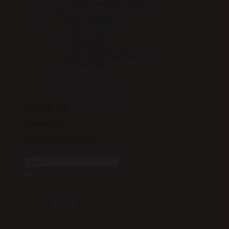
HV Polo jakker/frakker/veste
Strømper
Stierna Strømper
Euro-Star Strømper
Trøjer/T-shirt/Fleece
LeMieux trøje
Euro-Star Trøjer/T-shirt
Stierna Trøje/T-shirt/Fleece
HV Polo trøje
Støvler
Jodphur støvler
Tasker
LeMieux Tasker
Hund & Kat
Gaveidéer
Tilmeld nyhedsbrev
Søg
efter: