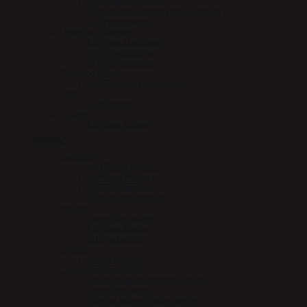
Woof Wear Klokker
Woof Wear Medical Boot (Hovsko)
HV Polo klokker
Underlag/Dækken
LeMieux Dækkener
LeMieux underlag
SCHARF underlag
Fly Hood / Hut
Le Mieux Fly Hood / Hut
Tøjle
Carl Hester
Grimer
LeMieux Grimer
Rytter
Handsker
Le Mieux HandsOn
LeMieux Winter
SCHARF handske
Woof Wear handsker
Bukser
Euro-Star bukser
LeMieux bukser
Stierna bukser
Hjelme
Scharf Hjelme
Jakker/Frakker/Veste
LeMieux jakker/frakker/veste
Euro-Star jakker
Stierna Jakke/Frakke/Veste