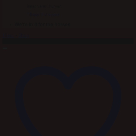
Ingen varer i kurven.
Tilbage til shoppen
We're in it for the horses
Hjem
»
Shop
Tilbud!