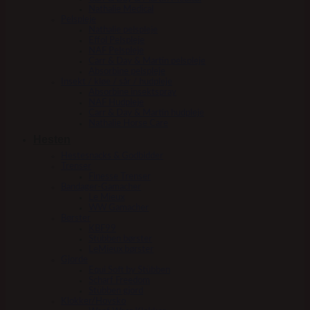
Nathalie Medical
Pelspleje
Nathalie pelspleje
Effol Pelspleje
NAF Pelspleje
Carr & Day & Martin pelspleje
Absorbine pelspleje
Insekt / kløe / sår / hudpleje
Absorbine insektspray
NAF Hudpleje
Carr & Day & Martin hudpleje
Nathalie Horse Care
Hesten
Hestesnacks & Godbidder
Trenser
Finesse Trenser
Bandager-Gamacher
Le Mieux
WW Gamacher
Børster
KBF99
Stübben børster
LeMieux børster
Gjorde
Equi Soft by Stübben
Scharf Freedom
Stübben gjord
Klokker/Hovsko