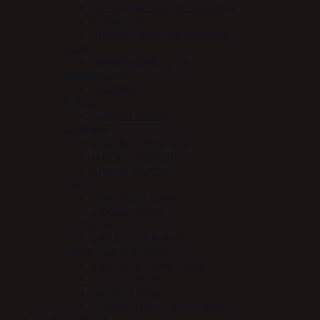
LeMieux jakker/frakker/veste
Scharf suit
Stierna Jakke/Frakke/Veste
Pleje
Nathalie Daily Care
Sadeltilbehør
Stigbøjler
Støvler
Jodphur støvler
Strømper
Euro-Star Strømper
LeMieux Strømper
Stierna Strømper
Tasker
Blue Horse poser
LeMieux Tasker
Tørklæder
LeMieux tørklæder
Trøjer/T-shirt/Fleece
Euro-Star Trøjer/T-shirt
HV Polo trøje
LeMieux trøje
Stierna Trøje/T-shirt/Fleece
Ukategoriseret