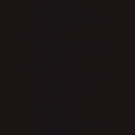
Nathalie Hovpleje
Insekt / kløe / sår / hudpleje
Absorbine insektspray
Carr & Day & Martin hudpleje
NAF Hudpleje
Nathalie Horse Care
Læderpleje
Absorbine læderpleje
Carr & Day & Martin læderpleje
NAF læderpleje
Nathalie Læderpleje
Pelspleje
Absorbine pelspleje
Carr & Day & Martin pelspleje
Effol Pelspleje
LeMieux strigler & børster
NAF Pelspleje
Nathalie pelspleje
Stübben børster
Sundhedspleje
Absorbine Medical
Carr & Day & Martin Medical
Effol plejeprodukter
Lumen Light Horse