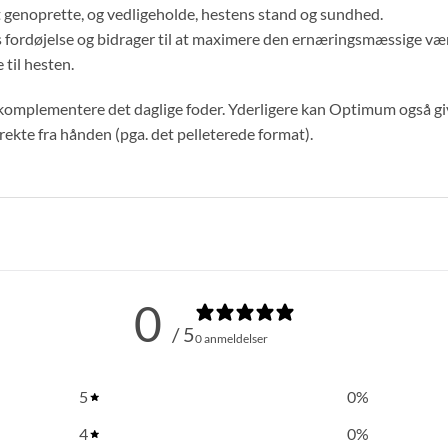
genoprette, og vedligeholde, hestens stand og sundhed.
fordøjelse og bidrager til at maximere den ernæringsmæssige værd
 til hesten.
mplementere det daglige foder. Yderligere kan Optimum også gives
ekte fra hånden (pga. det pelleterede format).
0
/ 5
0 anmeldelser
5
0
%
4
0
%