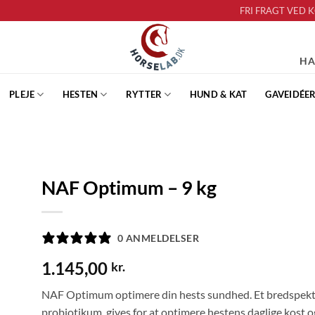
FRI FRAGT VED 
HA
PLEJE
HESTEN
RYTTER
HUND & KAT
GAVEIDÉE
NAF Optimum – 9 kg
to
ist
0 ANMELDELSER
1.145,00
kr.
NAF Optimum optimere din hests sundhed. Et bredspektre
probiotikum, gives for at optimere hestens daglige kost og