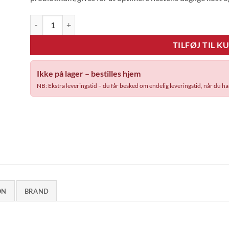
NAF Optimum - 9 kg antal
TILFØJ TIL K
Ikke på lager – bestilles hjem
NB: Ekstra leveringstid – du får besked om endelig leveringstid, når du ha
ON
BRAND