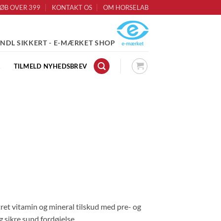
KØB OVER 399
KONTAKT OS
OM HORSELAB
NDL SIKKERT - E-MÆRKET SHOP
R
TILMELD NYHEDSBREV
t vitamin og mineral tilskud med pre- og
 sikre sund fordøjelse.