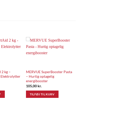
Add to
Add to
Wishlist
Wishlist
 2 kg –
MERVUE SuperBooster Pasta
Elektrolytter
– Hurtig optagelig
energibooster
105,00
kr.
V
TILFØJ TIL KURV