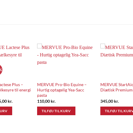
Add to
Add to
Wishlist
Wishlist
%
ctese Plus –
MERVUE Pro-Bio Equine –
MERVUE StartAid
kesyre til energi
Hurtig optagelig Yea-Sacc
Diætisk Premium 
pasta
n
Den
5,00
kr.
110,00
kr.
345,00
kr.
indelige
aktuelle
s
pris
KURV
TILFØJ TIL KURV
TILFØJ TIL KUR
:
er:
,00 kr..
115,00 kr..