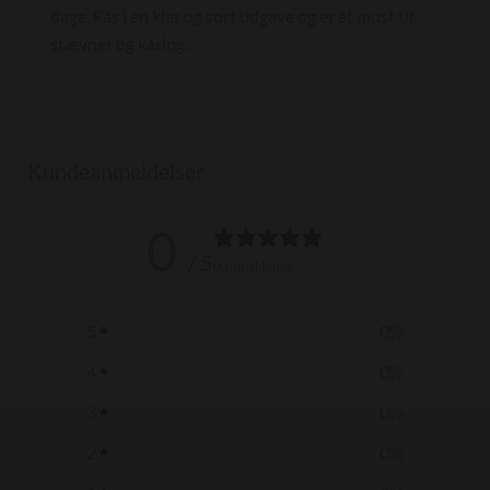
dage. Fås i en klar og sort udgave og er et must til
stævner og kåring.
Kundeanmeldelser
0
/ 5
0 anmeldelser
5
0
%
4
0
%
3
0
%
2
0
%