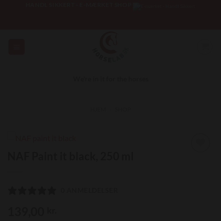
Fortsæt
HANDL SIKKERT - E-MÆRKET SHOP
til
indhold
We're in it for the horses
HJEM
»
SHOP
NAF Paint it black, 250 ml
Add to
Wishlist
0 ANMELDELSER
139,00
kr.