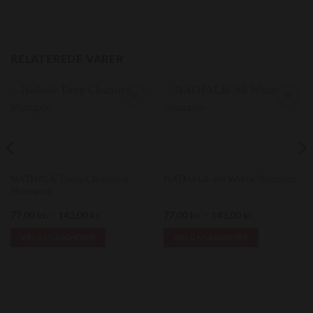
RELATEREDE VARER
Add to
Add to
Wishlist
Wishlist
NATHALIE Deep Cleansing
NATHALIE All White Shampoo
Shampoo
Prisinterval:
Prisinterval:
77,00
kr.
–
143,00
kr.
77,00
kr.
–
143,00
kr.
77,00 kr.
77,00 kr.
til
til
VÆLG MULIGHEDER
VÆLG MULIGHEDER
143,00 kr.
143,00 kr.
Dette
Dette
vare
vare
har
har
flere
flere
varianter.
varianter.