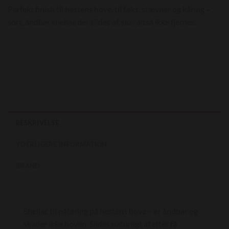
Perfekt finish til hestens hove, til f.eks. stævner og kåring –
sort, åndbar shellac der slides af, skal altså ikke fjernes.
BESKRIVELSE
YDERLIGERE INFORMATION
BRAND
Shellac til påføring på hestens hove – er åndbar og
skader ikke hoven. Slides naturligt af efter få