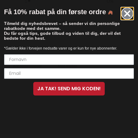
1
0
%
Få 10% rabat på din første ordre
Skriv en anmeldelse
Tilmeld dig nyhedsbrevet – så sender vi din personlige
rabatkode med det samme.
Du får også tips, gode tilbud og viden til dig, der vil det
Anmeldelser
0
bedste for din hest.
*Gælder ikke i forvejen nedsatte varer og er kun for nye abonnenter.
Med medier
Ingen anmeldelser endnu
JA TAK! SEND MIG KODEN!