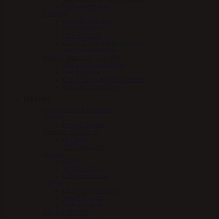
Nathalie Medical
Pelspleje
Nathalie pelspleje
Effol Pelspleje
NAF Pelspleje
Carr & Day & Martin pelspleje
Absorbine pelspleje
Insekt / kløe / sår / hudpleje
Absorbine insektspray
NAF Hudpleje
Carr & Day & Martin hudpleje
Nathalie Horse Care
Hesten
Hestesnacks & Godbidder
Trenser
Finesse Trenser
Bandager-Gamacher
Le Mieux
WW Gamacher
Børster
KBF99
Stübben børster
LeMieux børster
Gjorde
Equi Soft by Stübben
Scharf Freedom
Stübben gjord
Klokker/Hovsko