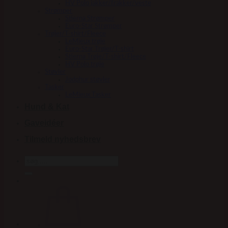
HV Polo jakker/frakker/veste
Strømper
Stierna Strømper
Euro-Star Strømper
Trøjer/T-shirt/Fleece
LeMieux trøje
Euro-Star Trøjer/T-shirt
Stierna Trøje/T-shirt/Fleece
HV Polo trøje
Støvler
Jodphur støvler
Tasker
LeMieux Tasker
Hund & Kat
Gaveidéer
Tilmeld nyhedsbrev
Søg
efter: