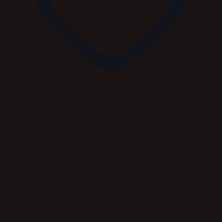
Add to Wishlist
NAF Respirator Boost – 1 liter
485,00
kr.
Tilføj til kurv