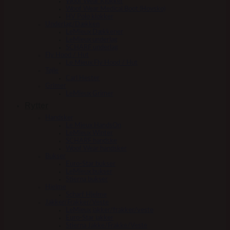
Woof Wear Klokker
Woof Wear Medical Boot (Hovsko)
HV Polo klokker
Underlag/Dækken
LeMieux Dækkener
LeMieux underlag
SCHARF underlag
Fly Hood / Hut
Le Mieux Fly Hood / Hut
Tøjle
Carl Hester
Grimer
LeMieux Grimer
Rytter
Handsker
Le Mieux HandsOn
LeMieux Winter
SCHARF handske
Woof Wear handsker
Bukser
Euro-Star bukser
LeMieux bukser
Stierna bukser
Hjelme
Scharf Hjelme
Jakker/Frakker/Veste
LeMieux jakker/frakker/veste
Euro-Star jakker
Stierna Jakke/Frakke/Veste