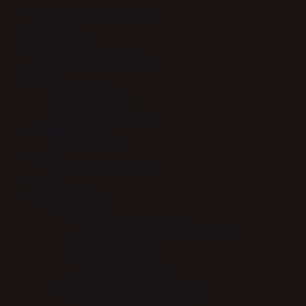
liter
BLUE (cyber) MONDAY :-)
antal
Brands
Gaveidéer
Gratis Euro-Star hue
Hestesnacks & Godbidder
Hund
Beroligende
Led & Muskler
Mave & Fordøjelse
Hunde & Katte
Beroligende
Kat
Mave & Fordøjelse
Outlet
Pleje til Hesten
Hovpleje
Absorbine Hovpleje
Carr & Day & Martin Hovpleje
Effol hovpleje
NAF hovpleje
Nathalie Hovpleje
Insekt / kløe / sår / hudpleje
Absorbine insektspray