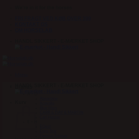
Fortsæt
We're in it for the horses
til
FRI FRAGT VED KØB OVER 399
indhold
KONTAKT OS
OM HORSELAB
HANDL SIKKERT - E-MÆRKET SHOP
Menu
HANDL SIKKERT - E-MÆRKET SHOP
Brands
A – D
Absorbine
Kurv
Acavallo
Blue Hors
CARR & DAY & MARTIN
Carl Hester
E – H
EQest
Euro-Star
Finesse Trenser