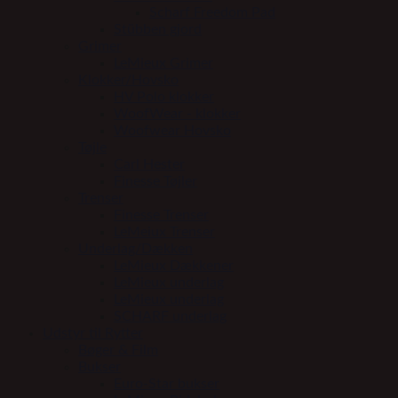
Scharf Freedom Pad
Stübben gjord
Grimer
LeMieux Grimer
Klokker/Hovsko
HV Polo klokker
WoofWear - klokker
Woofwear Hovsko
Tøjle
Carl Hester
Finesse Tøjler
Trenser
Finesse Trenser
LeMeiux Trenser
Underlag/Dækken
LeMieux Dækkener
LeMieux underlag
LeMieux underlag
SCHARF underlag
Udstyr til Rytter
Bøger & Film
Bukser
Euro-Star bukser