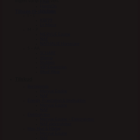
Ingen varer i kurven.
Fleck
HandsOn
Tilbage til shoppen
HV Polo
I – L
KBF99
Le Mieux
M – P
MERVUE Equine
NAF
NATHALIE Horsecare
S – AA
SCHARF
Stierna
Stübben
VIP Equestrian
Woof Wear
Tilskud
Beroligende
Mervue Equine
NAF
Energy, Præstation & blodsukker
Mervue Equine
NAF
Elektrolytter
Mervue Equine – Elektrolytter
NAF elektrolytter
Hov, Hud & Hårlag
Mervue Equine
NAF