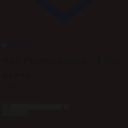
Add to Wishlist
NAF Profeet Liquid – 1 liter
0 anmeldelser
485,00
kr.
Tilskud med biotin.
NAF
Profeet
Tilføj til kurv
Liquid
-
Browse
1