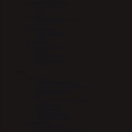
Immunforsvar & Sundhed
Mervue Equine
NAF
Luftveje
Mervue Equine – Luftveje
NAF
Mave & fordøjelse
Mervue Equine
NAF
Muskler & led
Mervue Equine
NAF
Vitaminer & mineraler
Mervue Equine
NAF
Pleje
Læderpleje
Absorbine læderpleje
Carr & Day & Martin læderpleje
Nathalie Læderpleje
Hovpleje
Carr & Day & Martin Hovpleje
Effol hovpleje
NAF hovpleje
Nathalie Hovpleje
Absorbine Hovpleje
Sundhedspleje
Absorbine Medical
Carr & Day & Martin Medical