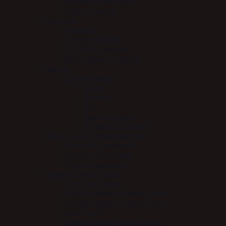
LeMieux Ridebukser
Stierna bukser
Handsker
HandsOn
LeMieux Winter
SCHARF handske
Woof Wear handsker
Hjelme
Scharf Hjelme
Basis
Krystal
Lak
Lak og Krystal
Tilbehør til hjelme
Huer / Caps / Headwear mm
Euro-Star headwear
LeMieux headwear
Stierna headwear
Jakker/Frakker/Veste
Euro-Star jakker
HV Polo jakker/frakker/veste
LeMieux jakker/frakker/veste
Scharf suit
Stierna Jakke/Frakke/Veste