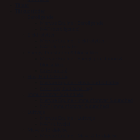
Tilbud
Tilskudsfoder
Beroligende
Mervue Equine - Beroligende
NAF (beroligende)
Elektrolytter
Mervue Equine - Elektrolytter
NAF elektrolytter
Energy, Præstation & blodsukker
Mervue Equine - Energi, præstation &
blodsukker
NAF (energi)
Hov, Hud & Hårlag
Mervue Equine - Hove, hud & hårlag
NAF (hov, hud & hårlag)
Immunforsvar & Sundhed
Mervue Equine - Immunforsvar & sundhed
NAF (immunforsvar & sundhed)
Luftveje
Mervue Equine - Luftveje
NAF (luftveje)
Mave & fordøjelse
Mervue Equine - Mave & fordøjelse