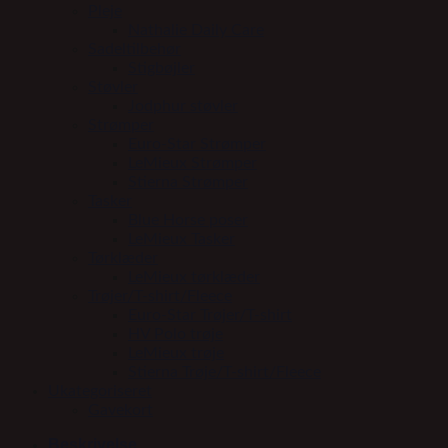
Pleje
Nathalie Daily Care
Sadeltilbehør
Stigbøjler
Støvler
Jodphur støvler
Strømper
Euro-Star Strømper
LeMieux Strømper
Stierna Strømper
Tasker
Blue Horse poser
LeMieux Tasker
Tørklæder
LeMieux tørklæder
Trøjer/T-shirt/Fleece
Euro-Star Trøjer/T-shirt
HV Polo trøje
LeMieux trøje
Stierna Trøje/T-shirt/Fleece
Ukategoriseret
Gavekort
Beskrivelse