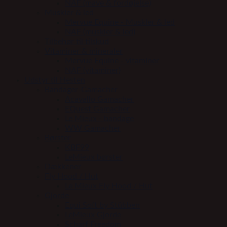
NAF (mave & fordøjelse)
Muskler & led
Mervue Equine - Muskler & led
NAF (muskler & led)
Tilbehør til tilskud
Vitaminer & mineraler
Mervue Equine - vitaminer
NAF (vitaminer)
Udstyr til Hesten
Bandager-Gamacher
Acavallo Gamacher
EQuest Gamacher
Le Mieux - bandage
WW Gamacher
Børster
KBF99
LeMieux børster
Dækkener
Fly Hood / Hut
Le Mieux Fly Hood / Hut
Gjorde
Equi Soft by Stübben
LeMieux Gjorde
Scharf Freedom