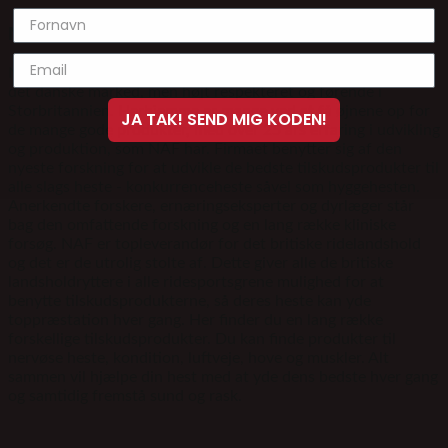
NAF
NAF er tilskudsfoder af utrolig høj kvalitet, som er lidt nyt på
det danske marked, men højt respekteret og førende i
Storbritannien. Herhjemme er mange ved at få øjnene op for
JA TAK! SEND MIG KODEN!
de mange gode produkter, med over 25 års erfaring i udvikling
og produktion, som NAF har. Firmaet benytter sig af den
nyeste forskning for at udvikle de bedste tilskudsprodukter til
alle slags heste - konkurrenceheste såvel som hyggehesten.
Anerkendte forskere, ernæringseksperter og dyrlæger står
bag den omfattende forskning og en lang række kliniske
forsøg. NAF er topleverandør for det britiske ridelandshold
og det er de utrolig stolte af. Dette giver alle de britiske
landsholdryttere i alle ridesportsgrene mulighed for at
benytte tilskudsprodukterne, så deres heste kan yde
toppræstation hver gang. Her finder du en lang række
forskellige tilskudsprodukter. Du kan finde produkter til
nervøse heste, kondition, luftveje, hove og muskler. Alt
sammen vil hjælpe din hest med at yde dens bedste hver gang
og samtidig fremstå sund og rask.