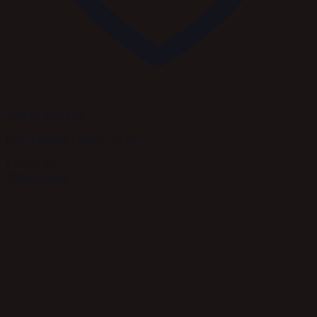
Add to Wishlist
NAF Profeet Pellets – 3 kg
525,00
kr.
Tilføj til kurv