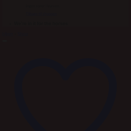
Ingen varer i kurven.
Tilbage til shoppen
We're in it for the horses
Hjem
»
Shop