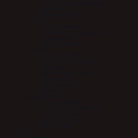
Carr & Day & Martin hudpleje
NAF Hudpleje
Nathalie Horse Care
Læderpleje
Absorbine læderpleje
Carr & Day & Martin læderpleje
NAF læderpleje
Nathalie Læderpleje
Pelspleje
Absorbine pelspleje
Carr & Day & Martin pelspleje
Effol Pelspleje
LeMieux strigler & børster
NAF Pelspleje
Nathalie pelspleje
Stübben børster
Sundhedspleje
Absorbine Medical
Carr & Day & Martin Medical
Effol plejeprodukter
Lumen Light Horse
Nathalie Medical
Scharf
Soft Reins