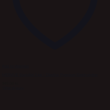
Add to Wishlist
MERVUE StartAid 2 kg – Diætisk Premium Elektrolytter
345,00
kr.
Tilføj til kurv