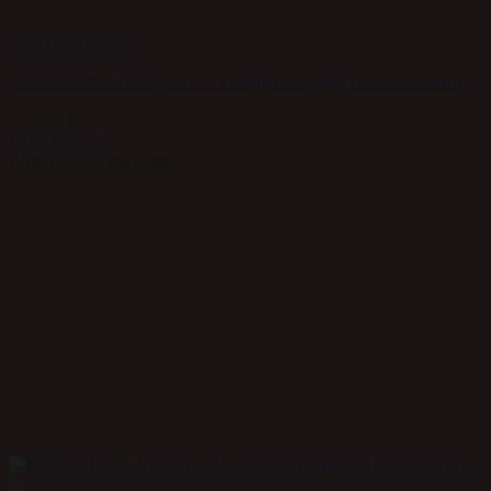
Add to Wishlist
MERVUE Pro-Bio Equine – Hurtig optagelig Yea-Sacc pasta
110,00
kr.
Tilføj til kurv
Anbefalet af dyrlæger