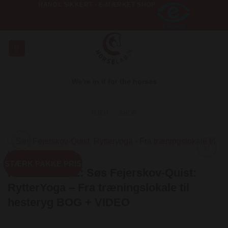
HANDL SIKKERT - E-MÆRKET SHOP
Fortsæt
til
indhold
We're in it for the horses
HJEM
»
SHOP
STÆRK PAKKE PRIS
Add to
PAKKE DEAL: Søs Fejerskov-Quist:
Wishlist
RytterYoga – Fra træningslokale til
hesteryg BOG + VIDEO