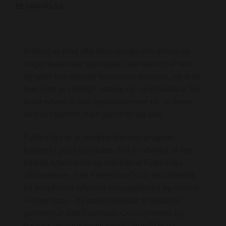
BESKRIVELSE
Ridning er med alle dens mange discipliner en
meget krævende sportsgren, der kræver, at hest
og rytter kan arbejde harmonisk sammen, og at de
hver især er smidige, stærke og i god balance. De
fleste ryttere er helt opmærksomme på, at deres
hest er i topform, men glemmer sig selv.
RytterYoga er et komplet træningsprogram
funderet i yoga og pilates. Det er udviklet af den
erfarne ryttertræner og udvikler af RytterYoga-
uddannelsen, Søs Fejerskov-Quist, med henblik
på at optimere rytterens bevægelighed og motorik.
I RytterYoga – fra træningslokale til hesteryg
gennemgår Søs Fejerskov-Quist rytterens og
hestens anatomi og fysiologi i forhold til de