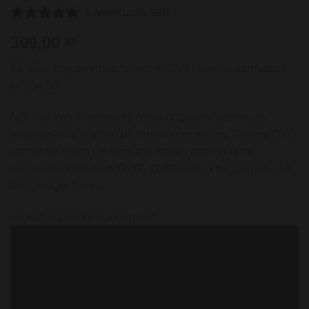
0 ANMELDELSER
399,00
kr.
Få både bog og video for kun kr. 399,- Samlet normalpris
kr. 534,50
NB! Ved køb fremsendes fysisk udgave af bogen, og
adgangskode til video på Vimeo.com mailes. Ønskes DVD
istedet for Video On Demand, bedes dette anført i
kommentarfeltet med ‘DVD’. DVD findes i begrænset – så
længe lager haves.
Se kort teaser for videoen her: