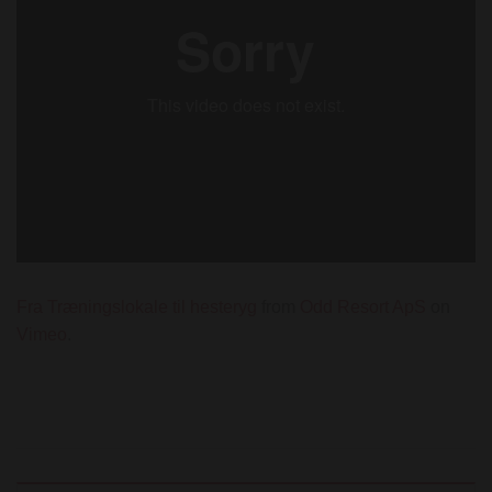
Fra Træningslokale til hesteryg
from
Odd Resort ApS
on
Vimeo
.