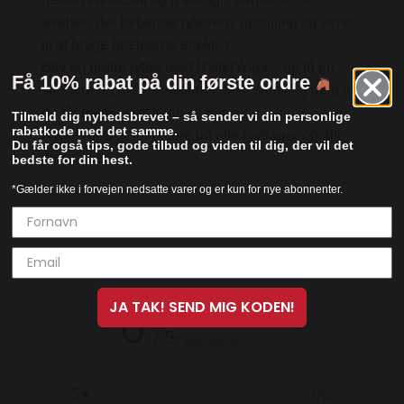
øvelser, der forbedrer rytterens opstilling og evne
til at bruge hjælperne effektivt.
Bliv en bedre rytter med RytterYoga – og få en
Få 10% rabat på din første ordre
sundere og mere funktionel hest, samtidig meg at
du får mere ud af tiden i sadlen.
Tilmeld dig nyhedsbrevet – så sender vi din personlige
rabatkode med det samme.
RytterYoga er for ryttere på alle niveauer og alle
Du får også tips, gode tilbud og viden til dig, der vil det
discipliner.
bedste for din hest.
*Gælder ikke i forvejen nedsatte varer og er kun for nye abonnenter.
Kundeanmeldelser
JA TAK! SEND MIG KODEN!
0
/ 5
0 anmeldelser
5
0
%