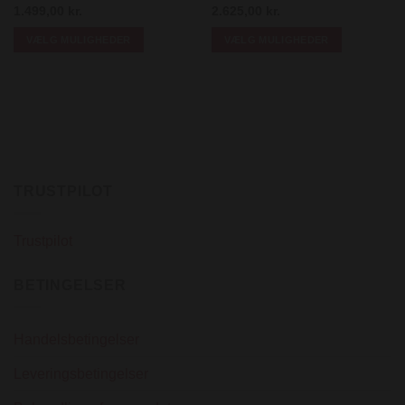
1.499,00
kr.
2.625,00
kr.
VÆLG MULIGHEDER
VÆLG MULIGHEDER
Dette
Dette
vare
vare
har
har
flere
flere
varianter.
varianter.
Mulighederne
Mulighederne
kan
kan
TRUSTPILOT
vælges
vælges
på
på
varesiden
varesiden
Trustpilot
BETINGELSER
Handelsbetingelser
Leveringsbetingelser