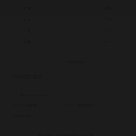
4
0
%
3
0
%
2
0
%
1
0
%
Skriv en anmeldelse
Anmeldelser
0
Med medier
Ingen anmeldelser endnu