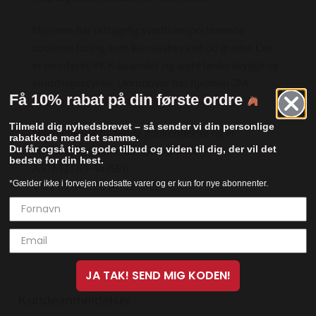
Hjelmen har udtagelig svedtransporterende
coolmax foring, som kan vaskes ved 30 grader. Der
er monteret YKK spænder og ægte læderskygge og
kind/hagestykke. Derudover har hjelmen 3M
Få 10% rabat på din første ordre
Scotchlite refleksmateriale.
Tilmeld dig nyhedsbrevet – så sender vi din personlige
Hjelmene har følgende godkendelser og er
rabatkode med det samme.
Du får også tips, gode tilbud og viden til dig, der vil det
selvfølgelig godkendt i EU og USA:
bedste for din hest.
ASTM1163-4a (SEI)
*Gælder ikke i forvejen nedsatte varer og er kun for nye abonnenter.
VG1 01.040 2014-12 (CE)
JA TAK! SEND MIG KODEN!
Kundeanmeldelser