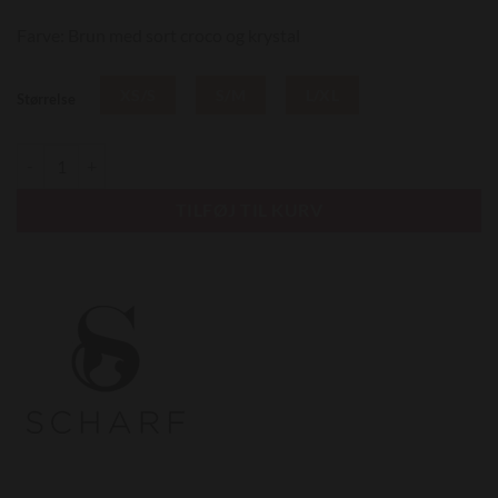
Farve: Brun med sort croco og krystal
XS/S
S/M
L/XL
Størrelse
SCHARF 8 - Krystal antal
TILFØJ TIL KURV