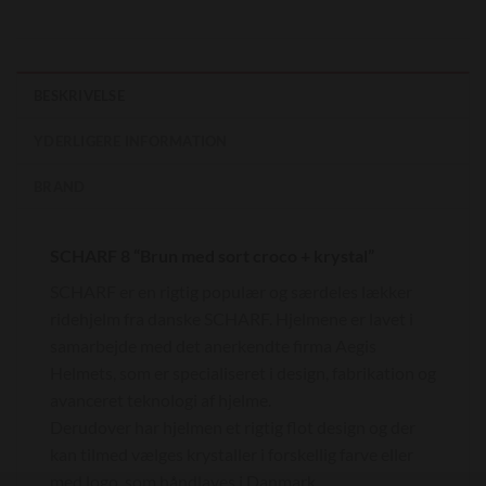
BESKRIVELSE
YDERLIGERE INFORMATION
BRAND
SCHARF 8 “Brun med sort croco + krystal”
SCHARF er en rigtig populær og særdeles lækker
ridehjelm fra danske SCHARF. Hjelmene er lavet i
samarbejde med det anerkendte firma Aegis
Helmets, som er specialiseret i design, fabrikation og
avanceret teknologi af hjelme.
Derudover har hjelmen et rigtig flot design og der
kan tilmed vælges krystaller i forskellig farve eller
med logo, som håndlaves i Danmark.