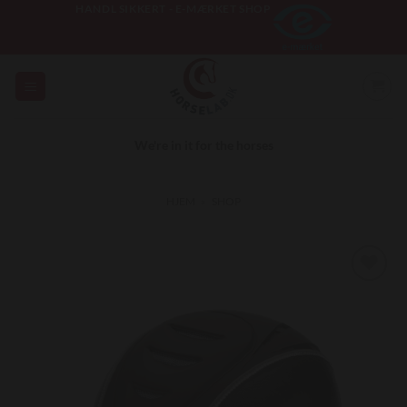
Fortsæt
HANDL SIKKERT - E-MÆRKET SHOP
til
indhold
We're in it for the horses
HJEM
»
SHOP
Add to
Wishlist