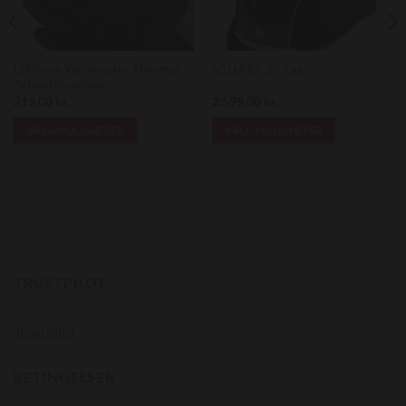
Wishlist
Wishlist
LeMieux Yardmaster Thermal
SCHARF 3 – Lak
Arbejdshandske
219,00
kr.
2.599,00
kr.
VÆLG MULIGHEDER
VÆLG MULIGHEDER
Dette
Dette
vare
vare
har
har
flere
flere
varianter.
varianter.
Mulighederne
Mulighederne
kan
kan
TRUSTPILOT
vælges
vælges
på
på
varesiden
varesiden
Trustpilot
BETINGELSER