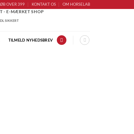
KØB OVER 399
KONTAKT OS
OM HORSELAB
T - E-MÆRKET SHOP
R
TILMELD NYHEDSBREV