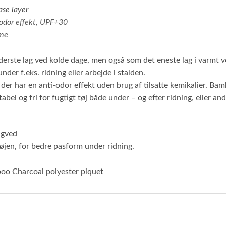
ase layer
odor effekt, UPF+30
mme
erste lag ved kolde dage, men også som det eneste lag i varmt ve
der f.eks. ridning eller arbejde i stalden.
er har en anti-odor effekt uden brug af tilsatte kemikalier. Bamb
el og fri for fugtigt tøj både under – og efter ridning, eller ande
agved
øjen, for bedre pasform under ridning.
oo Charcoal polyester piquet