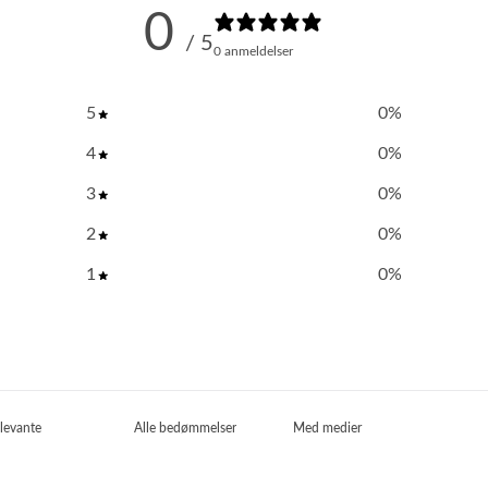
0
/ 5
0 anmeldelser
5
0
%
4
0
%
3
0
%
2
0
%
1
0
%
Med medier