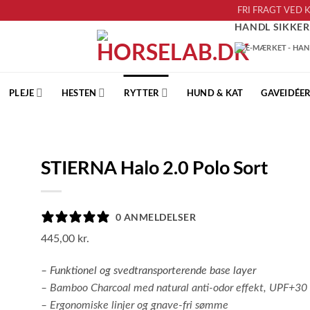
FRI FRAGT VED 
HANDL SIKKER
PLEJE
HESTEN
RYTTER
HUND & KAT
GAVEIDÉE
STIERNA Halo 2.0 Polo Sort
to
ist
0 ANMELDELSER
445,00
kr.
– Funktionel og svedtransporterende base layer
– Bamboo Charcoal med natural anti-odor effekt, UPF+30
– Ergonomiske linjer og gnave-fri sømme