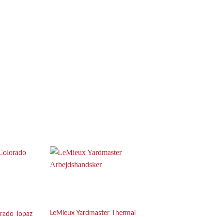
Add to
Add to
Wishlist
Wishlist
LeMieux Yardmaster Thermal
rado Topaz
SCHARF 9 – Lak Flag