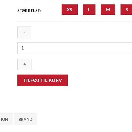
XS
L
M
S
STØRRELSE:
STIERNA
Halo
2.0
Polo
Sort
antal
TILFØJ TIL KURV
TION
BRAND