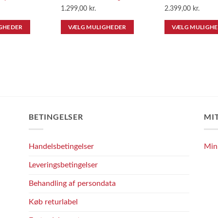
1.299,00
kr.
2.399,00
kr.
GHEDER
VÆLG MULIGHEDER
VÆLG MULIGH
Dette
Dette
vare
vare
har
har
flere
flere
varianter.
varianter.
Mulighederne
Mulighederne
kan
kan
BETINGELSER
MI
vælges
vælges
på
på
varesiden
varesiden
Handelsbetingelser
Min
Leveringsbetingelser
Behandling af persondata
Køb returlabel