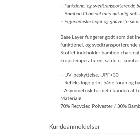
– Funktionel og svedtransporterende b
– Bamboo Charcoal med naturlig anti-
– Ergonomiske linjer og gnave-fri sø
Base Layer fungerer godt som det ind
funktionel, og svedtransporterende un
Stoffet indeholder bamboo charcoal d
kropstemperaturen, så du er komfortab
– UV-beskyttelse, UPF+30
– Refleks logo print både foran og b
– Asymmetrisk formet i bunden af tr
Materiale
70% Recycled Polyester / 30% Bamb
Kundeanmeldelser