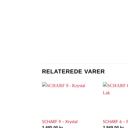
RELATEREDE VARER
Add to
Wishlist
SCHARF 9 – Krystal
SCHARF 6 – P
2.495,00
kr.
2.849,00
kr.