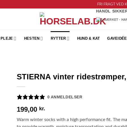
FRI FRAGT VED 
HANDL SIKKE
PLEJE
HESTEN
RYTTER
HUND & KAT
GAVEIDÉE
STIERNA vinter ridestrømper,
to
ist
0 ANMELDELSER
199,00
kr.
Warm winter socks with a high performance fit. The ma
to provide warmth, moisture transportation and durabil