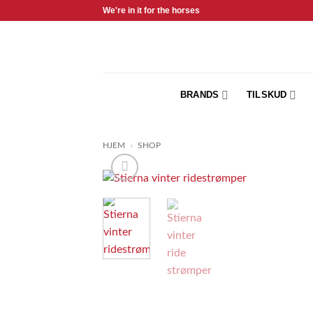
Fortsæt
We're in it for the horses
til
indhold
BRANDS
TILSKUD
HJEM
»
SHOP
Add 
Wishl