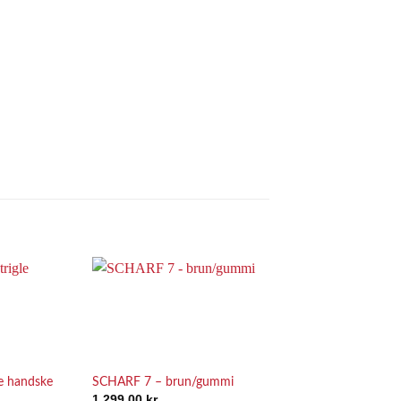
Add to
Add to
Wishlist
Wishlist
e handske
SCHARF 7 – brun/gummi
SCHARF 8 – Krystal
1.299,00
kr.
2.625,00
kr.