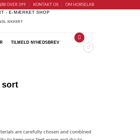
KØB OVER 399
KONTAKT OS
OM HORSELAB
RT - E-MÆRKET SHOP
R
TILMELD NYHEDSBREV
 sort
terials are carefully chosen and combined
ity to keep your feet warm and dry to