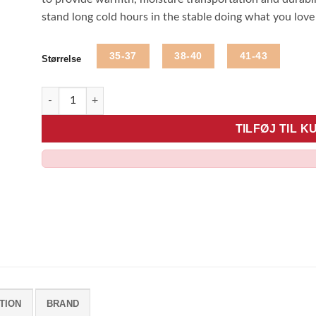
stand long cold hours in the stable doing what you love
35-37
38-40
41-43
Størrelse
STIERNA vinter ridestrømper, sort antal
TILFØJ TIL K
TION
BRAND