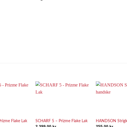
Add to
Add to
Wishlist
Wishlist
rizme Flake Lak
SCHARF 5 – Prizme Flake Lak
HANDSON Strigl
2.399,00
kr.
255,00
kr.