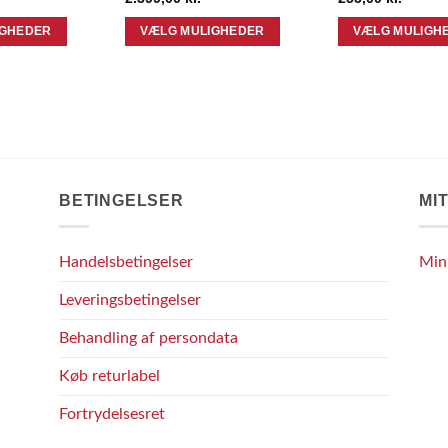
IGHEDER
VÆLG MULIGHEDER
VÆLG MULIGH
Dette
Dette
vare
vare
har
har
flere
flere
varianter.
varianter.
Mulighederne
Mulighederne
kan
kan
BETINGELSER
MI
vælges
vælges
på
på
Handelsbetingelser
Min
varesiden
varesiden
Leveringsbetingelser
Behandling af persondata
Køb returlabel
Fortrydelsesret