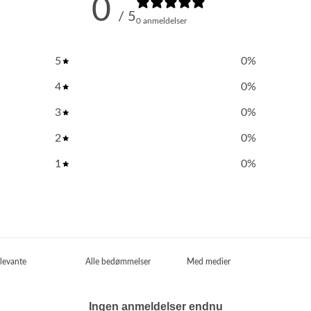
0
/ 5
0 anmeldelser
5
0
%
4
0
%
3
0
%
2
0
%
1
0
%
Med medier
Ingen anmeldelser endnu