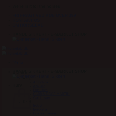
Fortsæt
We're in it for the horses
til
FRI FRAGT VED KØB OVER 399
indhold
KONTAKT OS
OM HORSELAB
HANDL SIKKERT - E-MÆRKET SHOP
Menu
HANDL SIKKERT - E-MÆRKET SHOP
Brands
A – D
Absorbine
Kurv
Acavallo
Blue Hors
CARR & DAY & MARTIN
Carl Hester
E – H
EQest
Euro-Star
Finesse Trenser