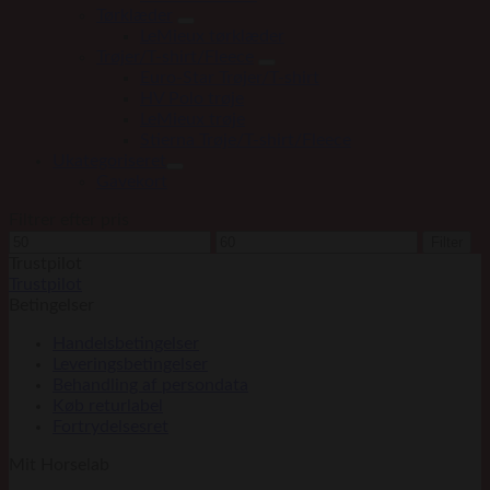
Tørklæder
LeMieux tørklæder
Trøjer/T-shirt/Fleece
Euro-Star Trøjer/T-shirt
HV Polo trøje
LeMieux trøje
Stierna Trøje/T-shirt/Fleece
Ukategoriseret
Gavekort
Filtrer efter pris
Mindste
Højeste
Filter
pris
pris
Trustpilot
Trustpilot
Betingelser
Handelsbetingelser
Leveringsbetingelser
Behandling af persondata
Køb returlabel
Fortrydelsesret
Mit Horselab