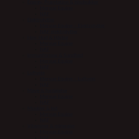
Energy, Præstation & blodsukker
Mervue Equine
NAF
Elektrolytter
Mervue Equine – Elektrolytter
NAF elektrolytter
Hov, Hud & Hårlag
Mervue Equine
NAF
Immunforsvar & Sundhed
Mervue Equine
NAF
Luftveje
Mervue Equine – Luftveje
NAF
Mave & fordøjelse
Mervue Equine
NAF
Muskler & led
Mervue Equine
NAF
Vitaminer & mineraler
Mervue Equine
NAF