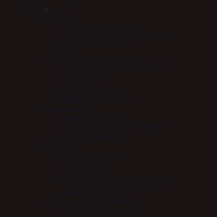
Pleje
Læderpleje
Absorbine læderpleje
Carr & Day & Martin læderpleje
Nathalie Læderpleje
Hovpleje
Carr & Day & Martin Hovpleje
Effol hovpleje
NAF hovpleje
Nathalie Hovpleje
Absorbine Hovpleje
Sundhedspleje
Absorbine Medical
Carr & Day & Martin Medical
Nathalie Medical
Pelspleje
Nathalie pelspleje
Effol Pelspleje
NAF Pelspleje
Carr & Day & Martin pelspleje
Absorbine pelspleje
Insekt / kløe / sår / hudpleje
Absorbine insektspray