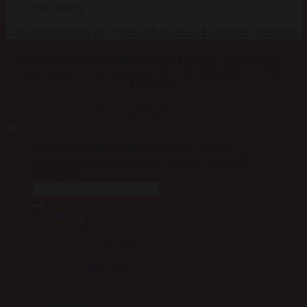
Min konto
Horselab ApS, A.P. Møllers Allé 13 SYD, 2791 Dragør -
kundeservice@horselab.dk - +45 40461180 - CVR:
40680497
Horselab ApS
Copyright 2026 ©
HAR DU SPØRGSMÅL? SKRIV TIL OS:
kundeservice@horselab.dk eller ring/SMS
40461180
Søg
efter:
Brands
A – D
Absorbine
Acavallo
Blue Hors
CARR & DAY & MARTIN
Carl Hester
E – H