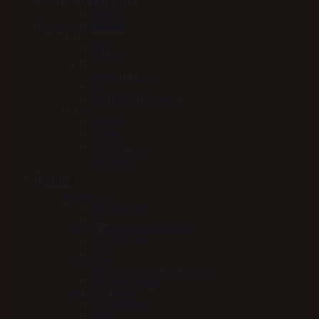
Ingen varer i kurven.
Fleck
HandsOn
Tilbage til shoppen
HV Polo
I – L
KBF99
Le Mieux
M – P
MERVUE Equine
NAF
NATHALIE Horsecare
S – AA
SCHARF
Stierna
Stübben
VIP Equestrian
Woof Wear
Tilskud
Beroligende
Mervue Equine
NAF
Energy, Præstation & blodsukker
Mervue Equine
NAF
Elektrolytter
Mervue Equine – Elektrolytter
NAF elektrolytter
Hov, Hud & Hårlag
Mervue Equine
NAF