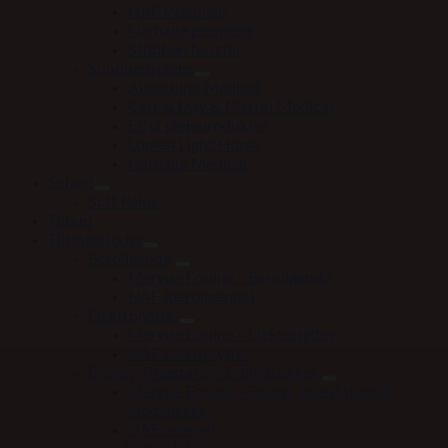
NAF Pelspleje
Nathalie pelspleje
Stübben børster
Sundhedspleje
Absorbine Medical
Carr & Day & Martin Medical
Effol plejeprodukter
Lumen Light Horse
Nathalie Medical
Scharf
Soft Reins
Tilbud
Tilskudsfoder
Beroligende
Mervue Equine - Beroligende
NAF (beroligende)
Elektrolytter
Mervue Equine - Elektrolytter
NAF elektrolytter
Energy, Præstation & blodsukker
Mervue Equine - Energi, præstation &
blodsukker
NAF (energi)