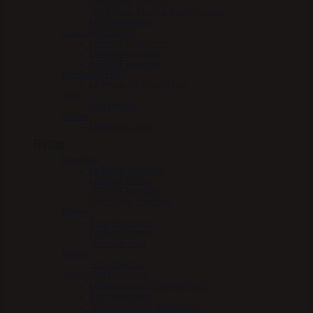
Woof Wear Klokker
Woof Wear Medical Boot (Hovsko)
HV Polo klokker
Underlag/Dækken
LeMieux Dækkener
LeMieux underlag
SCHARF underlag
Fly Hood / Hut
Le Mieux Fly Hood / Hut
Tøjle
Carl Hester
Grimer
LeMieux Grimer
Rytter
Handsker
Le Mieux HandsOn
LeMieux Winter
SCHARF handske
Woof Wear handsker
Bukser
Euro-Star bukser
LeMieux bukser
Stierna bukser
Hjelme
Scharf Hjelme
Jakker/Frakker/Veste
LeMieux jakker/frakker/veste
Euro-Star jakker
Stierna Jakke/Frakke/Veste