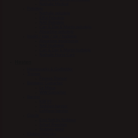
Nathalie Medical
Pelspleje
Nathalie pelspleje
Effol Pelspleje
NAF Pelspleje
Carr & Day & Martin pelspleje
Absorbine pelspleje
Insekt / kløe / sår / hudpleje
Absorbine insektspray
NAF Hudpleje
Carr & Day & Martin hudpleje
Nathalie Horse Care
Hesten
Hestesnacks & Godbidder
Trenser
Finesse Trenser
Bandager-Gamacher
Le Mieux
WW Gamacher
Børster
KBF99
Stübben børster
LeMieux børster
Gjorde
Equi Soft by Stübben
Scharf Freedom
Stübben gjord
Klokker/Hovsko