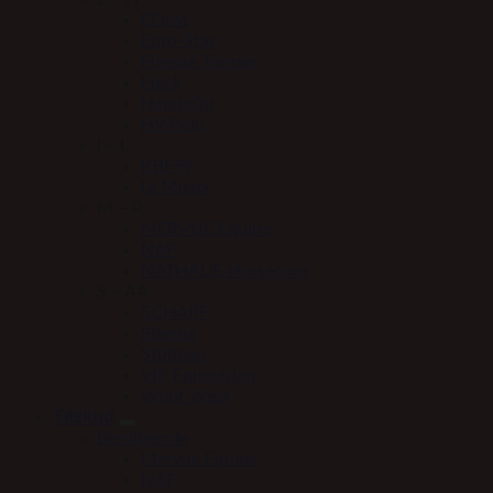
EQest
Euro-Star
Finesse Trenser
Fleck
HandsOn
HV Polo
I – L
KBF99
Le Mieux
M – P
MERVUE Equine
NAF
NATHALIE Horsecare
S – AA
SCHARF
Stierna
Stübben
VIP Equestrian
Woof Wear
Tilskud
Beroligende
Mervue Equine
NAF