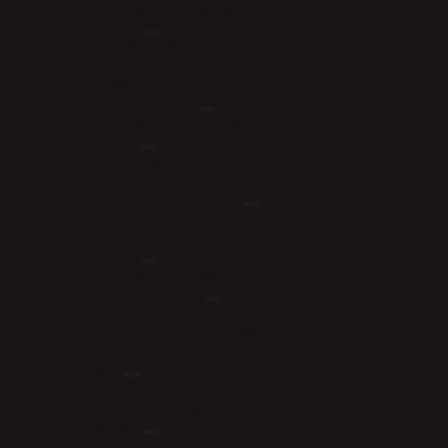
WW Gamacher
Børster
KBF99
LeMieux børster
Dækkener
Fly Hood / Hut
Le Mieux Fly Hood / Hut
Gjorde
Equi Soft by Stübben
LeMieux Gjorde
Scharf Freedom
Scharf Freedom Pad
Stübben gjord
Grimer
LeMieux Grimer
Klokker/Hovsko
HV Polo klokker
WoofWear - klokker
Woofwear Hovsko
Tøjle
Carl Hester
Finesse Tøjler
Trenser
Finesse Trenser