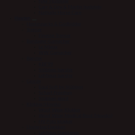
NAF Hudpleje
Carr & Day & Martin hudpleje
Nathalie Horse Care
Hesten
Hestesnacks & Godbidder
Trenser
Finesse Trenser
Bandager-Gamacher
Le Mieux
WW Gamacher
Børster
KBF99
Stübben børster
LeMieux børster
Gjorde
Equi Soft by Stübben
Scharf Freedom
Stübben gjord
Klokker/Hovsko
Woof Wear Klokker
Woof Wear Medical Boot (Hovsko)
HV Polo klokker
Underlag/Dækken
LeMieux Dækkener