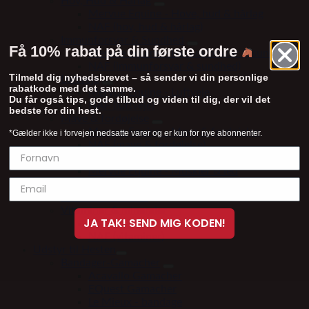
Hov, Hud & Hårlag
Mervue Equine - Hove, hud & hårlag
NAF (hov, hud & hårlag)
Immunforsvar & Sundhed
Få 10% rabat på din første ordre
Mervue Equine - Immunforsvar & sundhed
NAF (immunforsvar & sundhed)
Tilmeld dig nyhedsbrevet – så sender vi din personlige
Luftveje
rabatkode med det samme.
Mervue Equine - Luftveje
Du får også tips, gode tilbud og viden til dig, der vil det
NAF (luftveje)
bedste for din hest.
Mave & fordøjelse
Mervue Equine - Mave & fordøjelse
*Gælder ikke i forvejen nedsatte varer og er kun for nye abonnenter.
NAF (mave & fordøjelse)
Muskler & led
Mervue Equine - Muskler & led
NAF (muskler & led)
Tilbehør til tilskud
Vitaminer & mineraler
JA TAK! SEND MIG KODEN!
Mervue Equine - vitaminer
NAF (vitaminer)
Udstyr til Hesten
Bandager-Gamacher
Acavallo Gamacher
EQuest Gamacher
Le Mieux - bandage