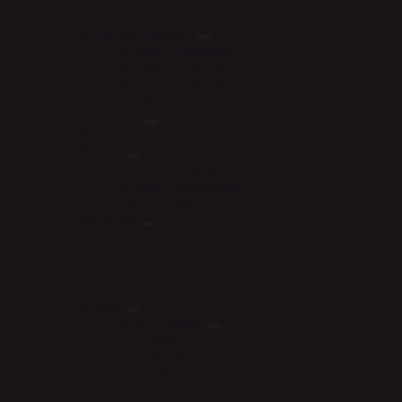
LeMeiux Trenser
Underlag/Dækken
LeMieux Dækkener
LeMieux underlag
LeMieux underlag
SCHARF underlag
Udstyr til Rytter
Bøger & Film
Bukser
Euro-Star bukser
LeMieux Ridebukser
Stierna bukser
Handsker
HandsOn
LeMieux Winter
SCHARF handske
Woof Wear handsker
Hjelme
Scharf Hjelme
Basis
Krystal
Lak
Lak og Krystal