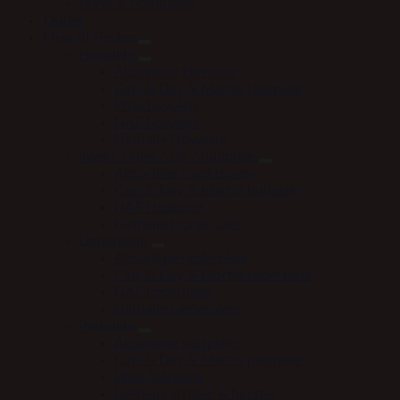
Mave & Fordøjelse
Outlet
Pleje til Hesten
Hovpleje
Absorbine Hovpleje
Carr & Day & Martin Hovpleje
Effol hovpleje
NAF hovpleje
Nathalie Hovpleje
Insekt / kløe / sår / hudpleje
Absorbine insektspray
Carr & Day & Martin hudpleje
NAF Hudpleje
Nathalie Horse Care
Læderpleje
Absorbine læderpleje
Carr & Day & Martin læderpleje
NAF læderpleje
Nathalie Læderpleje
Pelspleje
Absorbine pelspleje
Carr & Day & Martin pelspleje
Effol Pelspleje
LeMieux strigler & børster