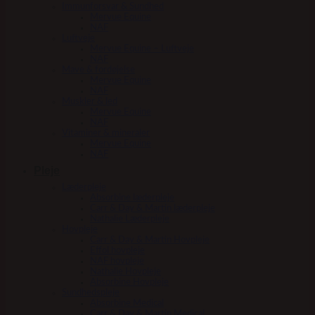
Immunforsvar & Sundhed
Mervue Equine
NAF
Luftveje
Mervue Equine – Luftveje
NAF
Mave & fordøjelse
Mervue Equine
NAF
Muskler & led
Mervue Equine
NAF
Vitaminer & mineraler
Mervue Equine
NAF
Pleje
Læderpleje
Absorbine læderpleje
Carr & Day & Martin læderpleje
Nathalie Læderpleje
Hovpleje
Carr & Day & Martin Hovpleje
Effol hovpleje
NAF hovpleje
Nathalie Hovpleje
Absorbine Hovpleje
Sundhedspleje
Absorbine Medical
Carr & Day & Martin Medical