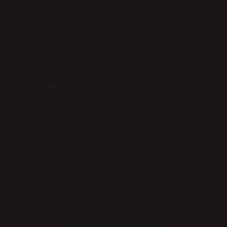
LeMieux underlag
SCHARF underlag
Fly Hood / Hut
Le Mieux Fly Hood / Hut
Tøjle
Carl Hester
Grimer
LeMieux Grimer
Rytter
Handsker
Le Mieux HandsOn
LeMieux Winter
SCHARF handske
Woof Wear handsker
Bukser
Euro-Star bukser
LeMieux bukser
Stierna bukser
Hjelme
Scharf Hjelme
Jakker/Frakker/Veste
LeMieux jakker/frakker/veste
Euro-Star jakker