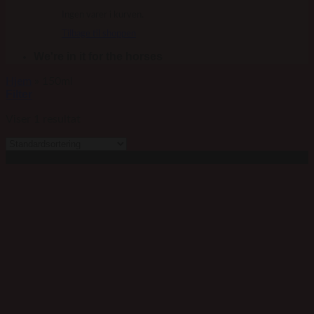
Ingen varer i kurven.
Tilbage til shoppen
We're in it for the horses
Hjem
»
150ml
Filter
Viser 1 resultat
Tilbud!