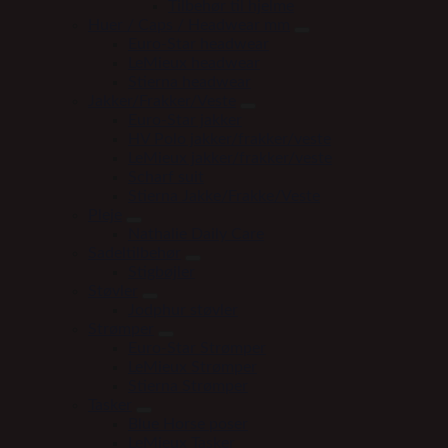
Tilbehør til hjelme
Huer / Caps / Headwear mm
Euro-Star headwear
LeMieux headwear
Stierna headwear
Jakker/Frakker/Veste
Euro-Star jakker
HV Polo jakker/frakker/veste
LeMieux jakker/frakker/veste
Scharf suit
Stierna Jakke/Frakke/Veste
Pleje
Nathalie Daily Care
Sadeltilbehør
Stigbøjler
Støvler
Jodphur støvler
Strømper
Euro-Star Strømper
LeMieux Strømper
Stierna Strømper
Tasker
Blue Horse poser
LeMieux Tasker