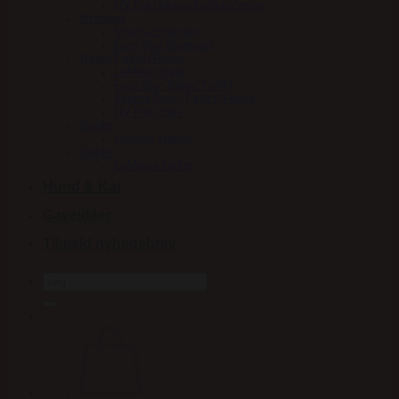
HV Polo jakker/frakker/veste
Strømper
Stierna Strømper
Euro-Star Strømper
Trøjer/T-shirt/Fleece
LeMieux trøje
Euro-Star Trøjer/T-shirt
Stierna Trøje/T-shirt/Fleece
HV Polo trøje
Støvler
Jodphur støvler
Tasker
LeMieux Tasker
Hund & Kat
Gaveidéer
Tilmeld nyhedsbrev
Søg
efter: