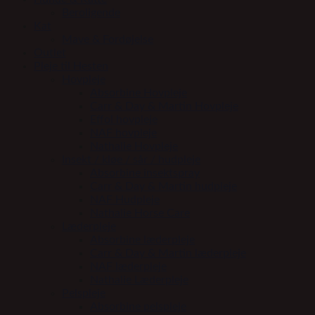
Beroligende
Kat
Mave & Fordøjelse
Outlet
Pleje til Hesten
Hovpleje
Absorbine Hovpleje
Carr & Day & Martin Hovpleje
Effol hovpleje
NAF hovpleje
Nathalie Hovpleje
Insekt / kløe / sår / hudpleje
Absorbine insektspray
Carr & Day & Martin hudpleje
NAF Hudpleje
Nathalie Horse Care
Læderpleje
Absorbine læderpleje
Carr & Day & Martin læderpleje
NAF læderpleje
Nathalie Læderpleje
Pelspleje
Absorbine pelspleje