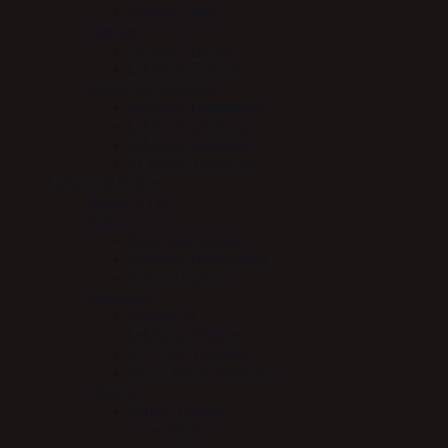
Finesse Tøjler
Trenser
Finesse Trenser
LeMeiux Trenser
Underlag/Dækken
LeMieux Dækkener
LeMieux underlag
LeMieux underlag
SCHARF underlag
Udstyr til Rytter
Bøger & Film
Bukser
Euro-Star bukser
LeMieux Ridebukser
Stierna bukser
Handsker
HandsOn
LeMieux Winter
SCHARF handske
Woof Wear handsker
Hjelme
Scharf Hjelme
Basis