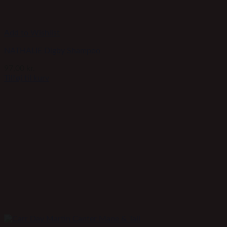
Add to Wishlist
NATHALIE Digby Shampoo
97,00
kr.
Tilføj til kurv