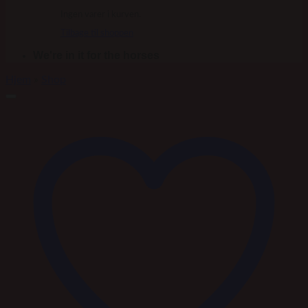
Ingen varer i kurven.
Tilbage til shoppen
We're in it for the horses
Hjem
»
Shop