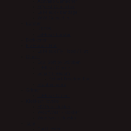
Acavallo Gamacher
EQuest Gamacher
Le Mieux - bandage
WW Gamacher
Børster
KBF99
LeMieux børster
Dækkener
Fly Hood / Hut
Le Mieux Fly Hood / Hut
Gjorde
Equi Soft by Stübben
LeMieux Gjorde
Scharf Freedom
Scharf Freedom Pad
Stübben gjord
Grimer
LeMieux Grimer
Klokker/Hovsko
HV Polo klokker
WoofWear - klokker
Woofwear Hovsko
Tøjle
Carl Hester