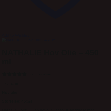
Add to Wishlist
NATHALIE Hov Olie – 450
ml
0 anmeldelser
177,00
kr.
Hov olie
Størrelse:
450ml
Nathalie Hoof Oil, en hovolie i absolut særklasse med