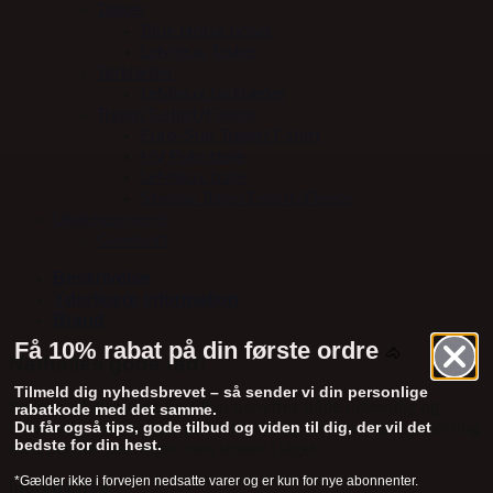
Tasker
Blue Horse poser
LeMieux Tasker
Tørklæder
LeMieux tørklæder
Trøjer/T-shirt/Fleece
Euro-Star Trøjer/T-shirt
HV Polo trøje
LeMieux trøje
Stierna Trøje/T-shirt/Fleece
Ukategoriseret
Gavekort
Beskrivelse
Yderligere information
Brand
Få 10% rabat på din første ordre
🐴
Nathalies gode råd:
Tilmeld dig nyhedsbrevet – så sender vi din personlige
Smøres på den rene hov, kan benyttes både udvendig og
rabatkode med det samme.
Du får også tips, gode tilbud og viden til dig, der vil det
indvendig. Kan bruges på både våd og tør hov. Nem påførring
bedste for din hest.
med pensel medfølger, den sidder i låget.
*Gælder ikke i forvejen nedsatte varer og er kun for nye abonnenter.
Ingrediense