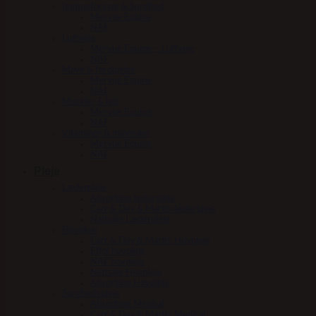
Immunforsvar & Sundhed
Mervue Equine
NAF
Luftveje
Mervue Equine – Luftveje
NAF
Mave & fordøjelse
Mervue Equine
NAF
Muskler & led
Mervue Equine
NAF
Vitaminer & mineraler
Mervue Equine
NAF
Pleje
Læderpleje
Absorbine læderpleje
Carr & Day & Martin læderpleje
Nathalie Læderpleje
Hovpleje
Carr & Day & Martin Hovpleje
Effol hovpleje
NAF hovpleje
Nathalie Hovpleje
Absorbine Hovpleje
Sundhedspleje
Absorbine Medical
Carr & Day & Martin Medical