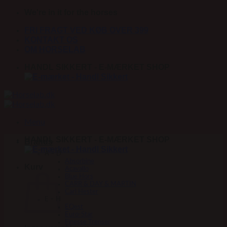
Fortsæt
We're in it for the horses
til
FRI FRAGT VED KØB OVER 399
indhold
KONTAKT OS
OM HORSELAB
HANDL SIKKERT - E-MÆRKET SHOP
Menu
HANDL SIKKERT - E-MÆRKET SHOP
Brands
A – D
Absorbine
Kurv
Acavallo
Blue Hors
CARR & DAY & MARTIN
Carl Hester
E – H
EQest
Euro-Star
Finesse Trenser