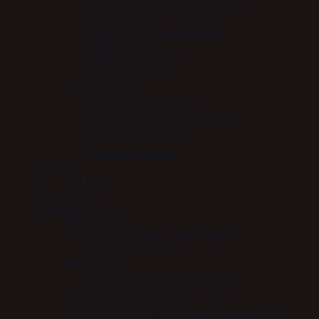
Carr & Day & Martin pelspleje
Effol Pelspleje
LeMieux strigler & børster
NAF Pelspleje
Nathalie pelspleje
Stübben børster
Sundhedspleje
Absorbine Medical
Carr & Day & Martin Medical
Effol plejeprodukter
Lumen Light Horse
Nathalie Medical
Scharf
Soft Reins
Tilbud
Tilskudsfoder
Beroligende
Mervue Equine - Beroligende
NAF (beroligende)
Elektrolytter
Mervue Equine - Elektrolytter
NAF elektrolytter
Energy, Præstation & blodsukker
Mervue Equine - Energi, præstation &