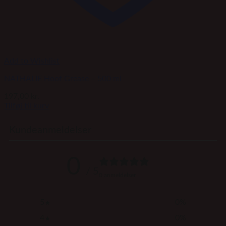
Add to Wishlist
NATHALIE Hoof Grease – 500 ml
197,00
kr.
Tilføj til kurv
Kundeanmeldelser
0
/ 5
0 anmeldelser
5
0
%
4
0
%