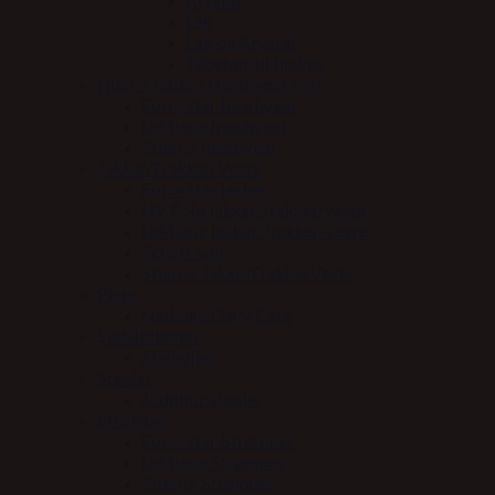
Krystal
Lak
Lak og Krystal
Tilbehør til hjelme
Huer / Caps / Headwear mm
Euro-Star headwear
LeMieux headwear
Stierna headwear
Jakker/Frakker/Veste
Euro-Star jakker
HV Polo jakker/frakker/veste
LeMieux jakker/frakker/veste
Scharf suit
Stierna Jakke/Frakke/Veste
Pleje
Nathalie Daily Care
Sadeltilbehør
Stigbøjler
Støvler
Jodphur støvler
Strømper
Euro-Star Strømper
LeMieux Strømper
Stierna Strømper