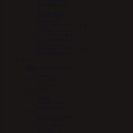
Nathalie Medical
Pelspleje
Nathalie pelspleje
Effol Pelspleje
NAF Pelspleje
Carr & Day & Martin pelspleje
Absorbine pelspleje
Insekt / kløe / sår / hudpleje
Absorbine insektspray
NAF Hudpleje
Carr & Day & Martin hudpleje
Nathalie Horse Care
Hesten
Hestesnacks & Godbidder
Trenser
Finesse Trenser
Bandager-Gamacher
Le Mieux
WW Gamacher
Børster
KBF99
Stübben børster
LeMieux børster
Gjorde
Equi Soft by Stübben
Scharf Freedom
Stübben gjord
Klokker/Hovsko