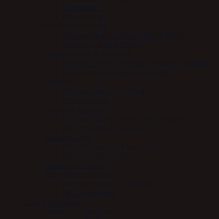
blodsukker
NAF (energi)
Hov, Hud & Hårlag
Mervue Equine - Hove, hud & hårlag
NAF (hov, hud & hårlag)
Immunforsvar & Sundhed
Mervue Equine - Immunforsvar & sundhed
NAF (immunforsvar & sundhed)
Luftveje
Mervue Equine - Luftveje
NAF (luftveje)
Mave & fordøjelse
Mervue Equine - Mave & fordøjelse
NAF (mave & fordøjelse)
Muskler & led
Mervue Equine - Muskler & led
NAF (muskler & led)
Tilbehør til tilskud
Vitaminer & mineraler
Mervue Equine - vitaminer
NAF (vitaminer)
Udstyr til Hesten
Bandager-Gamacher