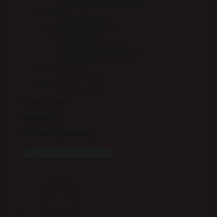
HV Polo jakker/frakker/veste
Strømper
Stierna Strømper
Euro-Star Strømper
Trøjer/T-shirt/Fleece
LeMieux trøje
Euro-Star Trøjer/T-shirt
Stierna Trøje/T-shirt/Fleece
HV Polo trøje
Støvler
Jodphur støvler
Tasker
LeMieux Tasker
Hund & Kat
Gaveidéer
Tilmeld nyhedsbrev
Søg
efter: