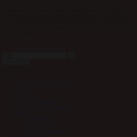
lakseolie, E-vitamin og eukalyptus. Lakseolie har særlige
egenskaber og bevarer hovens naturlige evne til at optage
fugt fra omgivelserne.Blødgør effektivt en tør og skrøbelig
hov. Formel med aktive ingredienser der plejer, beskytter og
minimerer risikoen for flækkede hove, sur stråle, svampe- og
bakterieangreb.
NATHALIE
Hov
Tilføj til kurv
Olie
-
Browse
450
ml
BLUE (cyber) MONDAY :-)
antal
Brands
Gaveidéer
Gratis Euro-Star hue
Hestesnacks & Godbidder
Hund
Beroligende
Led & Muskler
Mave & Fordøjelse
Hunde & Katte