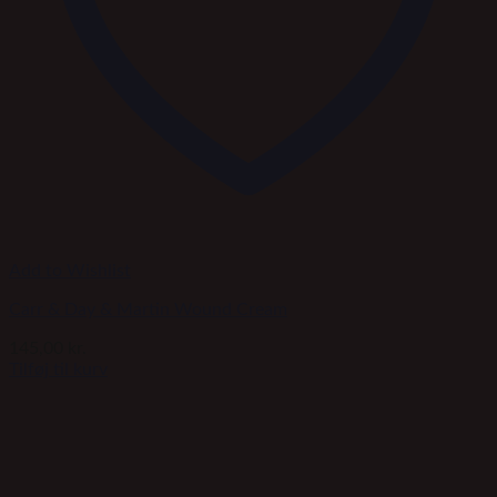
Add to Wishlist
Carr & Day & Martin Wound Cream
145,00
kr.
Tilføj til kurv