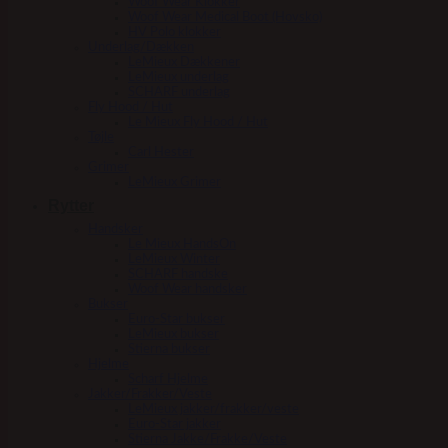
Woof Wear Klokker
Woof Wear Medical Boot (Hovsko)
HV Polo klokker
Underlag/Dækken
LeMieux Dækkener
LeMieux underlag
SCHARF underlag
Fly Hood / Hut
Le Mieux Fly Hood / Hut
Tøjle
Carl Hester
Grimer
LeMieux Grimer
Rytter
Handsker
Le Mieux HandsOn
LeMieux Winter
SCHARF handske
Woof Wear handsker
Bukser
Euro-Star bukser
LeMieux bukser
Stierna bukser
Hjelme
Scharf Hjelme
Jakker/Frakker/Veste
LeMieux jakker/frakker/veste
Euro-Star jakker
Stierna Jakke/Frakke/Veste