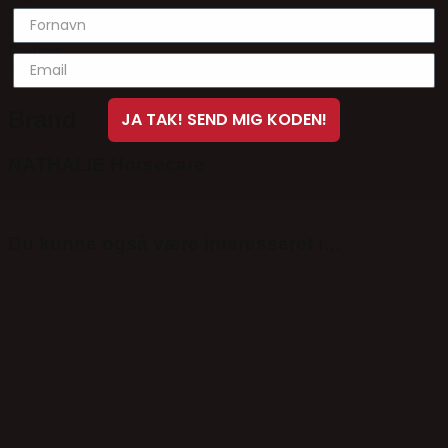
Salmo Salar Oil, Eucalyptus Globulus Leaf/Twig
Oil, Tocopheryl Acetate, Limonene, Linalool, Acetic Acid,
Parfum.
Vægt
0,6 kg
Brand
JA TAK! SEND MIG KODEN!
NATHALIE Horsecare
Du kunne også være interesseret i…