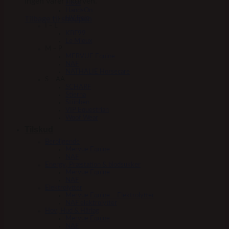
Ingen varer i kurven.
Fleck
HandsOn
Tilbage til shoppen
HV Polo
I – L
KBF99
Le Mieux
M – P
MERVUE Equine
NAF
NATHALIE Horsecare
S – AA
SCHARF
Stierna
Stübben
VIP Equestrian
Woof Wear
Tilskud
Beroligende
Mervue Equine
NAF
Energy, Præstation & blodsukker
Mervue Equine
NAF
Elektrolytter
Mervue Equine – Elektrolytter
NAF elektrolytter
Hov, Hud & Hårlag
Mervue Equine
NAF