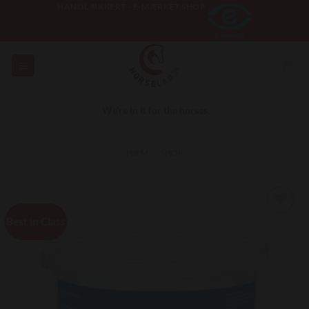
Fortsæt
HANDL SIKKERT - E-MÆRKET SHOP
til
indhold
We're in it for the horses
HJEM
»
SHOP
Best in Class
Add to
Wishlist