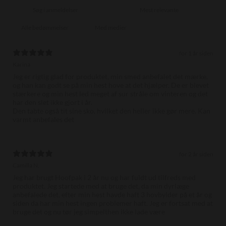
Med medier
for 1 år siden
Karina
Jeg er rigtig glad for produktet, min smed anbefalet det mærke,
og han kan godt se på min hest hove at det hjælper. De er blevet
stærkere og min hest led meget af sur stråle om vinteren og det
har den slet ikke gjort i år.
Den tabte også tit sine sko, hvilket den heller ikke gør mere. Kan
varmt anbefales det
for 2 år siden
Camilla N.
Jeg har brugt Hoofpak i 2 år nu og har fuldt ud tilfreds med
produktet. Jeg startede med at bruge det, da min dyrlæge
anbefalede det, efter min hest havde haft 3 hovbylder på et år og
siden da har min hest ingen problemer haft. Jeg er fortsat med at
bruge det og nu tør jeg simpelthen ikke lade være