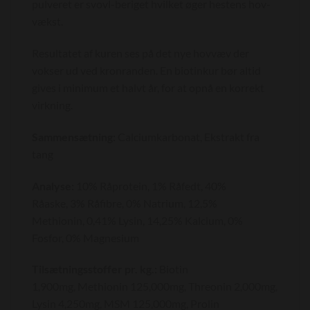
pulveret er svovl-beriget hvilket øger hestens hov-
vækst.
Resultatet af kuren ses på det nye hovvæv der
vokser ud ved kronranden. En biotinkur bør altid
gives i minimum et halvt år, for at opnå en korrekt
virkning.
Sammensætning:
Calciumkarbonat, Ekstrakt fra
tang
Analyse:
10% Råprotein, 1% Råfedt, 40%
Råaske, 3% Råfibre, 0% Natrium, 12,5%
Methionin, 0,41% Lysin, 14,25% Kalcium, 0%
Fosfor, 0% Magnesium
Tilsætningsstoffer pr. kg.:
Biotin
1,900mg, Methionin 125,000mg, Threonin 2,000mg,
Lysin 4,250mg, MSM 125,000mg, Prolin