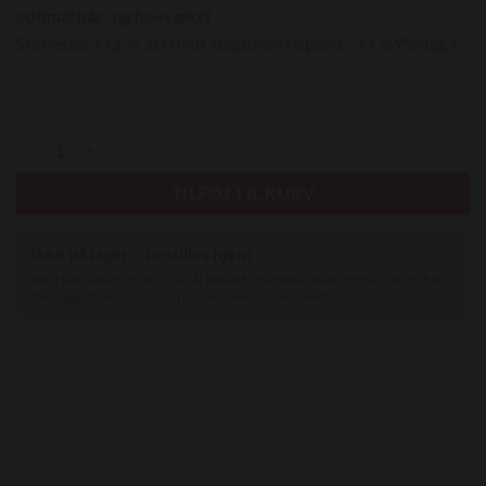
optimal hår- og hovvækst
Størrelse: 2 kg
-> 100 min. dagsdoser/spand – kr 5,95/dag <-
MERVUE HoofPak 2kg - Balanceret tilskud til hove antal
TILFØJ TIL KURV
Ikke på lager – bestilles hjem
NB: Ekstra leveringstid – du får besked om endelig leveringstid, når du har
færdiggjort bestillingen. Vi sender hele ordren samlet.