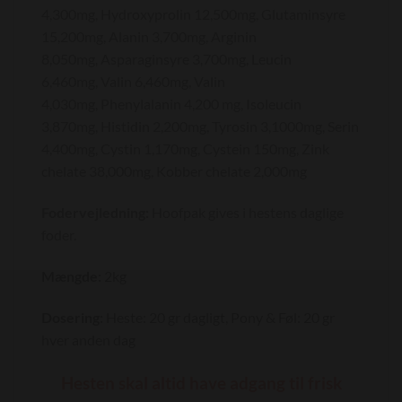
4,300mg, Hydroxyprolin 12,500mg, Glutaminsyre
15,200mg, Alanin 3,700mg, Arginin
8,050mg, Asparaginsyre 3,700mg, Leucin
6,460mg, Valin 6,460mg, Valin
4,030mg, Phenylalanin 4,200 mg, Isoleucin
3,870mg, Histidin 2,200mg, Tyrosin 3,1000mg, Serin
4,400mg, Cystin 1,170mg, Cystein 150mg, Zink
chelate 38,000mg, Kobber chelate 2,000mg
Fodervejledning:
Hoofpak gives i hestens daglige
foder.
Mængde:
2kg
Dosering:
Heste: 20 gr dagligt, Pony & Føl: 20 gr
hver anden dag
Hesten skal altid have adgang til frisk