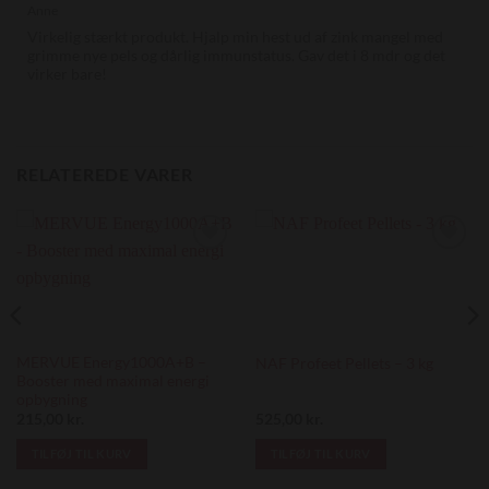
Anne
Virkelig stærkt produkt. Hjalp min hest ud af zink mangel med
grimme nye pels og dårlig immunstatus. Gav det i 8 mdr og det
virker bare!
RELATEREDE VARER
Add to
Add to
Wishlist
Wishlist
MERVUE Energy1000A+B –
NAF Profeet Pellets – 3 kg
Booster med maximal energi
opbygning
215,00
kr.
525,00
kr.
TILFØJ TIL KURV
TILFØJ TIL KURV