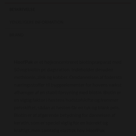
BESKRIVELSE
YDERLIGERE INFORMATION
BRAND
HoofPak
er et højkoncentreret biotinpræparat med
50 mg biotin pr. dagsration. Indeholder desuden
methionin, zink og kobber. Omdannelsen af foderets
næringsstoffer til byggeelementer for hovens vækst
afhænger af en stabil forsyning med biotin. Biotin er
en vigtig faktor i hestens hudstofskifte og fremmer
pelsskiftet, sådan at hesten får en tyk og blank pels.
Biotin er af afgørende betydning for dannelsen af
keratin, som er speciel vigtig for en korrekt og
kraftigt, men samtidig elastisk hov. HoofPak