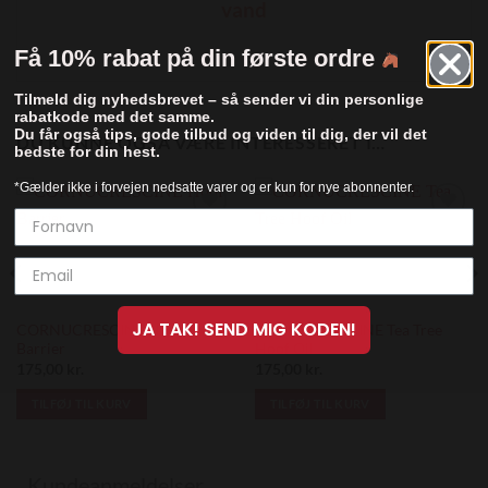
vand
Få 10% rabat på din første ordre
Tilmeld dig nyhedsbrevet – så sender vi din personlige
rabatkode med det samme.
Du får også tips, gode tilbud og viden til dig, der vil det
DU KUNNE OGSÅ VÆRE INTERESSERET I…
bedste for din hest.
*Gælder ikke i forvejen nedsatte varer og er kun for nye abonnenter.
Add to
Add to
Wishlist
Wishlist
JA TAK! SEND MIG KODEN!
CORNUCRESCINE Hoof
CORNUCRESCINE Tea Tree
Barrier
Hoof Oil
175,00
kr.
175,00
kr.
TILFØJ TIL KURV
TILFØJ TIL KURV
Kundeanmeldelser