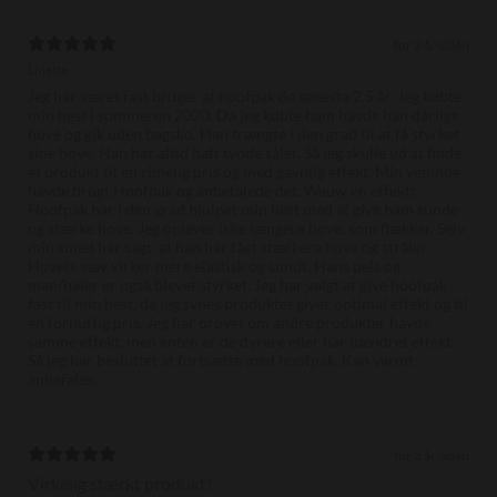
for 2 år siden
Linette
Jeg har været fast bruger af hoofpak de seneste 2,5 år. Jeg købte
min hest i sommeren 2020. Da jeg købte ham havde han dårlige
hove og gik uden bagsko. Han trængte i den grad til at få styrket
sine hove. Han har altid haft tynde såler. Så jeg skulle ud at finde
et produkt til en rimelig pris og med gavnlig effekt. Min veninde
havde brugt Hoofpak og anbefalede det. Wauw en effekt!
Hoofpak har i den grad hjulpet min hest med at give ham sunde
og stærke hove. Jeg oplever ikke længere hove, som flækker. Selv
min smed har sagt, at han har fået stærkere hove og stråler.
Hovets væv virker mere elastisk og sundt. Hans pels og
man/haler er også blevet styrket. Jeg har valgt at give hoofpak
fast til min hest, da jeg synes produktet giver optimal effekt og til
en fornuftig pris. Jeg har prøvet om andre produkter havde
samme effekt, men enten er de dyrere eller har uændret effekt.
Så jeg har besluttet at fortsætte med hoofpak. Kan varmt
anbefales.
for 3 år siden
Virkelig stærkt produkt!