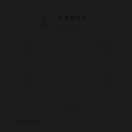
5
/ 5
4 anmeldelser
5
100
%
4
0
%
3
0
%
2
0
%
1
0
%
Skriv en anmeldelse
Anmeldelser
4