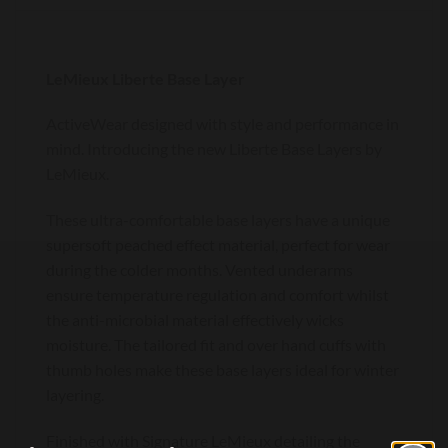
LeMieux Liberte Base Layer
ActiveWear designed with style and performance in
mind. Introducing the new Liberte Base Layers by
LeMieux.
These ultra-comfortable base layers have a unique
supersoft peached effect material, perfect for wear
during the colder months. Vented underarms
ensure temperature regulation and comfort whilst
the anti-microbial material effectively wicks
moisture. The tailored fit and over hand cuffs with
thumb holes make these base layers ideal for winter
layering.
Finished with Signature LeMieux detailing the