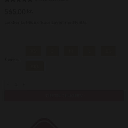
565,00
kr.
Lækker LeMieux ‘Base Layer’ med lynlås
XS
S
M
L
XL
Størrelse
XXL
My LeMieux Zipped Base Layer, Oak/Grøn antal
TILFØJ TIL KURV