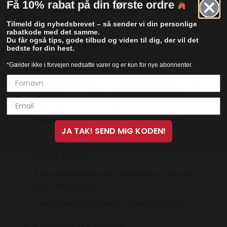
Få 10% rabat på din første ordre
Liberte collection is a must have to complete your
winter wardrobe.
Tilmeld dig nyhedsbrevet – så sender vi din personlige
rabatkode med det samme.
Du får også tips, gode tilbud og viden til dig, der vil det
LeMieux Washing Instructions
bedste for din hest.
*Gælder ikke i forvejen nedsatte varer og er kun for nye abonnenter.
Machine washable up to 30 degrees.
Please turn garment inside out before washing.
Wash with similar colours.
Only use non biological washing products.
JA TAK! SEND MIG KODEN!
Do not bleach.
Do not dry clean.
Allow to air dry, do not tumble dry or place on
direct heat source.
Iron on low if designered, avoiding logo areas.
85% Polyester, 15% Elastane