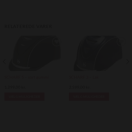
RELATEREDE VARER
Add to
Add to
Wishlist
Wishlist
SCHARF 5 – sort gummi
SCHARF 3 – Lak
1.299,00
kr.
2.599,00
kr.
VÆLG MULIGHEDER
VÆLG MULIGHEDER
Dette
Dette
vare
vare
har
har
flere
flere
varianter.
varianter.