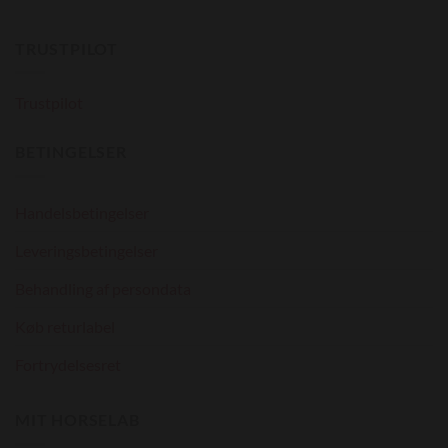
Mulighederne
Mulighederne
kan
kan
TRUSTPILOT
vælges
vælges
på
på
varesiden
varesiden
Trustpilot
BETINGELSER
Handelsbetingelser
Leveringsbetingelser
Behandling af persondata
Køb returlabel
Fortrydelsesret
MIT HORSELAB