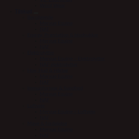
Woof Wear
Tilskud
Beroligende
Mervue Equine
NAF
Energy, Præstation & blodsukker
Mervue Equine
NAF
Elektrolytter
Mervue Equine – Elektrolytter
NAF elektrolytter
Hov, Hud & Hårlag
Mervue Equine
NAF
Immunforsvar & Sundhed
Mervue Equine
NAF
Luftveje
Mervue Equine – Luftveje
NAF
Mave & fordøjelse
Mervue Equine
NAF