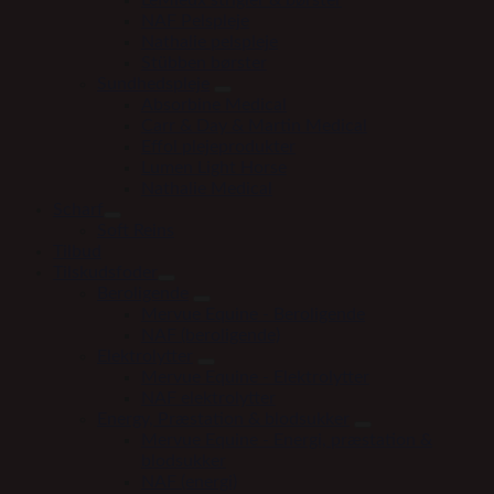
LeMieux strigler & børster
NAF Pelspleje
Nathalie pelspleje
Stübben børster
Sundhedspleje
Absorbine Medical
Carr & Day & Martin Medical
Effol plejeprodukter
Lumen Light Horse
Nathalie Medical
Scharf
Soft Reins
Tilbud
Tilskudsfoder
Beroligende
Mervue Equine - Beroligende
NAF (beroligende)
Elektrolytter
Mervue Equine - Elektrolytter
NAF elektrolytter
Energy, Præstation & blodsukker
Mervue Equine - Energi, præstation &
blodsukker
NAF (energi)