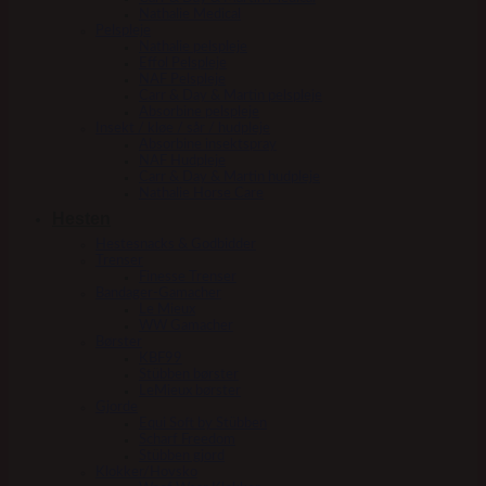
Nathalie Medical
Pelspleje
Nathalie pelspleje
Effol Pelspleje
NAF Pelspleje
Carr & Day & Martin pelspleje
Absorbine pelspleje
Insekt / kløe / sår / hudpleje
Absorbine insektspray
NAF Hudpleje
Carr & Day & Martin hudpleje
Nathalie Horse Care
Hesten
Hestesnacks & Godbidder
Trenser
Finesse Trenser
Bandager-Gamacher
Le Mieux
WW Gamacher
Børster
KBF99
Stübben børster
LeMieux børster
Gjorde
Equi Soft by Stübben
Scharf Freedom
Stübben gjord
Klokker/Hovsko