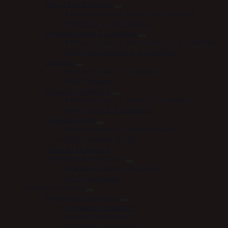
Hov, Hud & Hårlag
Mervue Equine - Hove, hud & hårlag
NAF (hov, hud & hårlag)
Immunforsvar & Sundhed
Mervue Equine - Immunforsvar & sundhed
NAF (immunforsvar & sundhed)
Luftveje
Mervue Equine - Luftveje
NAF (luftveje)
Mave & fordøjelse
Mervue Equine - Mave & fordøjelse
NAF (mave & fordøjelse)
Muskler & led
Mervue Equine - Muskler & led
NAF (muskler & led)
Tilbehør til tilskud
Vitaminer & mineraler
Mervue Equine - vitaminer
NAF (vitaminer)
Udstyr til Hesten
Bandager-Gamacher
Acavallo Gamacher
EQuest Gamacher
Le Mieux - bandage