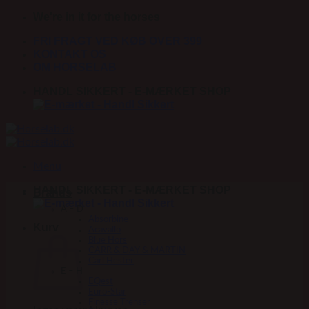
Fortsæt
We're in it for the horses
til
FRI FRAGT VED KØB OVER 399
indhold
KONTAKT OS
OM HORSELAB
HANDL SIKKERT - E-MÆRKET SHOP
Menu
HANDL SIKKERT - E-MÆRKET SHOP
Brands
A – D
Absorbine
Kurv
Acavallo
Blue Hors
CARR & DAY & MARTIN
Carl Hester
E – H
EQest
Euro-Star
Finesse Trenser