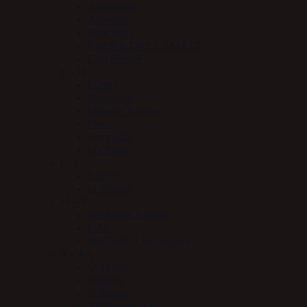
Absorbine
Acavallo
Blue Hors
CARR & DAY & MARTIN
Carl Hester
E – H
EQest
Euro-Star
Finesse Trenser
Fleck
HandsOn
HV Polo
I – L
KBF99
Le Mieux
M – P
MERVUE Equine
NAF
NATHALIE Horsecare
S – AA
SCHARF
Stierna
Stübben
VIP Equestrian