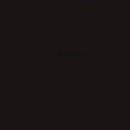
3x MERVUE Pro-Bio Equine – Hurtig optagelig Yea-Sacc
pasta
Den
Den
330,00
kr.
295,00
kr.
oprindelige
aktuelle
Tilføj til kurv
pris
pris
var:
er:
Kundeanmeldelser
330,00 kr..
295,00 kr..
0
/ 5
0 anmeldelser
5
0
%
4
0
%
3
0
%
2
0
%
1
0
%