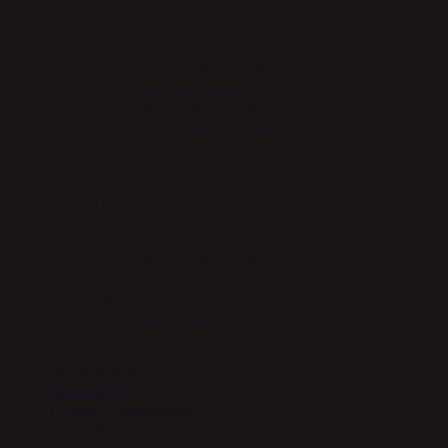
Hjelme
Scharf Hjelme
Jakker/Frakker/Veste
LeMieux jakker/frakker/veste
Euro-Star jakker
Stierna Jakke/Frakke/Veste
HV Polo jakker/frakker/veste
Strømper
Stierna Strømper
Euro-Star Strømper
Trøjer/T-shirt/Fleece
LeMieux trøje
Euro-Star Trøjer/T-shirt
Stierna Trøje/T-shirt/Fleece
HV Polo trøje
Støvler
Jodphur støvler
Tasker
LeMieux Tasker
Hund & Kat
Gaveidéer
Tilmeld nyhedsbrev
Log ind