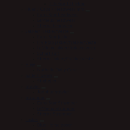
Tilbehør til hjelme
Huer / Caps / Headwear mm
Euro-Star headwear
LeMieux headwear
Stierna headwear
Jakker/Frakker/Veste
Euro-Star jakker
HV Polo jakker/frakker/veste
LeMieux jakker/frakker/veste
Scharf suit
Stierna Jakke/Frakke/Veste
Pleje
Nathalie Daily Care
Sadeltilbehør
Stigbøjler
Støvler
Jodphur støvler
Strømper
Euro-Star Strømper
LeMieux Strømper
Stierna Strømper
Tasker
Blue Horse poser