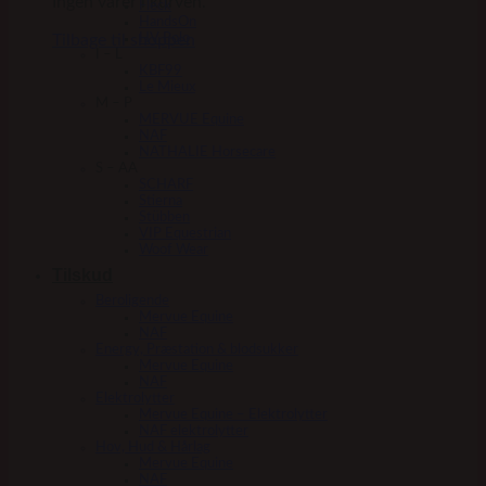
Ingen varer i kurven.
Fleck
HandsOn
Tilbage til shoppen
HV Polo
I – L
KBF99
Le Mieux
M – P
MERVUE Equine
NAF
NATHALIE Horsecare
S – AA
SCHARF
Stierna
Stübben
VIP Equestrian
Woof Wear
Tilskud
Beroligende
Mervue Equine
NAF
Energy, Præstation & blodsukker
Mervue Equine
NAF
Elektrolytter
Mervue Equine – Elektrolytter
NAF elektrolytter
Hov, Hud & Hårlag
Mervue Equine
NAF