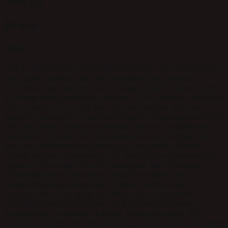
Vægt
2 kg
Brand
NAF
NAF er tilskudsfoder af utrolig høj kvalitet, som er lidt nyt på
det danske marked, men højt respekteret og førende i
Storbritannien. Herhjemme er mange ved at få øjnene op for
de mange gode produkter, med over 25 års erfaring i udvikling
og produktion, som NAF har. Firmaet benytter sig af den
nyeste forskning for at udvikle de bedste tilskudsprodukter til
alle slags heste - konkurrenceheste såvel som hyggehesten.
Anerkendte forskere, ernæringseksperter og dyrlæger står
bag den omfattende forskning og en lang række kliniske
forsøg. NAF er topleverandør for det britiske ridelandshold
og det er de utrolig stolte af. Dette giver alle de britiske
landsholdryttere i alle ridesportsgrene mulighed for at
benytte tilskudsprodukterne, så deres heste kan yde
toppræstation hver gang. Her finder du en lang række
forskellige tilskudsprodukter. Du kan finde produkter til
nervøse heste, kondition, luftveje, hove og muskler. Alt
sammen vil hjælpe din hest med at yde dens bedste hver gang