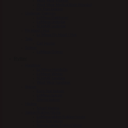
Woof Wear Klokker
Woof Wear Medical Boot (Hovsko)
HV Polo klokker
Underlag/Dækken
LeMieux Dækkener
LeMieux underlag
SCHARF underlag
Fly Hood / Hut
Le Mieux Fly Hood / Hut
Tøjle
Carl Hester
Grimer
LeMieux Grimer
Rytter
Handsker
Le Mieux HandsOn
LeMieux Winter
SCHARF handske
Woof Wear handsker
Bukser
Euro-Star bukser
LeMieux bukser
Stierna bukser
Hjelme
Scharf Hjelme
Jakker/Frakker/Veste
LeMieux jakker/frakker/veste
Euro-Star jakker
Stierna Jakke/Frakke/Veste