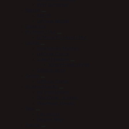
WW Gamacher
Børster
KBF99
LeMieux børster
Dækkener
Fly Hood / Hut
Le Mieux Fly Hood / Hut
Gjorde
Equi Soft by Stübben
LeMieux Gjorde
Scharf Freedom
Scharf Freedom Pad
Stübben gjord
Grimer
LeMieux Grimer
Klokker/Hovsko
HV Polo klokker
WoofWear - klokker
Woofwear Hovsko
Tøjle
Carl Hester
Finesse Tøjler
Trenser