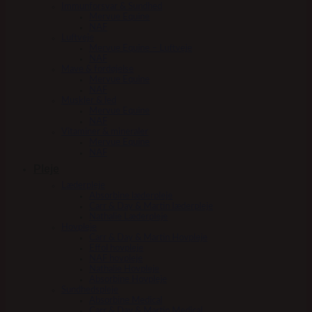
Immunforsvar & Sundhed
Mervue Equine
NAF
Luftveje
Mervue Equine – Luftveje
NAF
Mave & fordøjelse
Mervue Equine
NAF
Muskler & led
Mervue Equine
NAF
Vitaminer & mineraler
Mervue Equine
NAF
Pleje
Læderpleje
Absorbine læderpleje
Carr & Day & Martin læderpleje
Nathalie Læderpleje
Hovpleje
Carr & Day & Martin Hovpleje
Effol hovpleje
NAF hovpleje
Nathalie Hovpleje
Absorbine Hovpleje
Sundhedspleje
Absorbine Medical
Carr & Day & Martin Medical