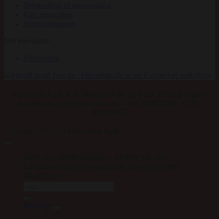
Behandling af persondata
Køb returlabel
Fortrydelsesret
Mit Horselab
Min konto
Horselab ApS, A.P. Møllers Allé 13 SYD, 2791 Dragør -
kundeservice@horselab.dk - +45 40461180 - CVR:
40680497
Horselab ApS
Copyright 2026 ©
HAR DU SPØRGSMÅL? SKRIV TIL OS:
kundeservice@horselab.dk eller ring/SMS
40461180
Søg
efter:
Brands
A – D