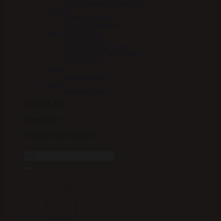
HV Polo jakker/frakker/veste
Strømper
Stierna Strømper
Euro-Star Strømper
Trøjer/T-shirt/Fleece
LeMieux trøje
Euro-Star Trøjer/T-shirt
Stierna Trøje/T-shirt/Fleece
HV Polo trøje
Støvler
Jodphur støvler
Tasker
LeMieux Tasker
Hund & Kat
Gaveidéer
Tilmeld nyhedsbrev
Søg
efter: