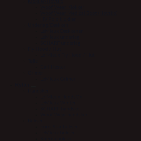
Klokker/Hovsko
Woof Wear Klokker
Woof Wear Medical Boot (Hovsko)
HV Polo klokker
Underlag/Dækken
LeMieux Dækkener
LeMieux underlag
SCHARF underlag
Fly Hood / Hut
Le Mieux Fly Hood / Hut
Tøjle
Carl Hester
Grimer
LeMieux Grimer
Rytter
Handsker
Le Mieux HandsOn
LeMieux Winter
SCHARF handske
Woof Wear handsker
Bukser
Euro-Star bukser
LeMieux bukser
Stierna bukser