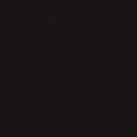
Mave & Fordøjelse
Outlet
Pleje til Hesten
Hovpleje
Absorbine Hovpleje
Carr & Day & Martin Hovpleje
Effol hovpleje
NAF hovpleje
Nathalie Hovpleje
Insekt / kløe / sår / hudpleje
Absorbine insektspray
Carr & Day & Martin hudpleje
NAF Hudpleje
Nathalie Horse Care
Læderpleje
Absorbine læderpleje
Carr & Day & Martin læderpleje
NAF læderpleje
Nathalie Læderpleje
Pelspleje
Absorbine pelspleje
Carr & Day & Martin pelspleje
Effol Pelspleje