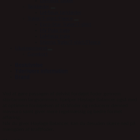
LeMieux Tasker
Tørklæder
LeMieux tørklæder
Trøjer/T-shirt/Fleece
Euro-Star Trøjer/T-shirt
HV Polo trøje
LeMieux trøje
Stierna Trøje/T-shirt/Fleece
Ukategoriseret
Gavekort
Beskrivelse
Yderligere information
Brand
Ved at gøre passagen af delvist fordøjet foder gennem
stortarmen langsommere, hjælper Haylage Balancer også med
at optimere fordøjelsen af stråfoder og reducerer dermed
maveuro samt giver mere regelmæssig og bedre formet
afføring.
Når du giver Haylage Balancer, kan du desuden skære ned på
mængden af kraftfoder.