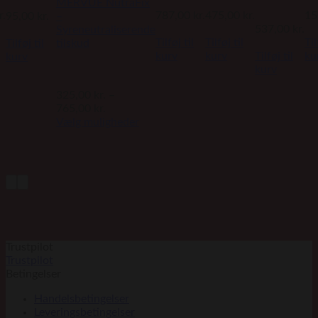
MERVUE NutraFix
r.
787,00
kr.
475,00
kr.
15
–
95,00
kr.
537,00
kr.
Syreneutraliserende
Tilføj til
Tilføj til
Til
tilskud
Tilføj til
kurv
kurv
Tilføj til
ku
kurv
kurv
325,00
kr.
–
Prisinterval:
765,00
kr.
325,00 kr.
Vælg muligheder
til
Dette
765,00 kr.
vare
har
flere
varianter.
Mulighederne
kan
vælges
Trustpilot
på
Trustpilot
varesiden
Betingelser
Handelsbetingelser
Leveringsbetingelser