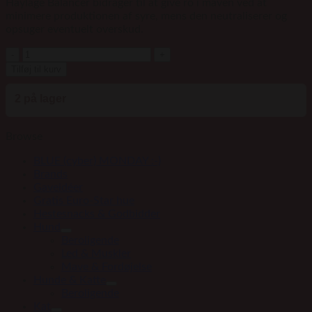
Haylage Balancer bidrager til at give ro i maven ved at
minimere produktionen af syre, mens den neutraliserer og
opsuger eventuelt overskud.
NAF
Haylage
Tilføj til kurv
Balancer
1,8
2 på lager
kg
antal
Browse
BLUE (cyber) MONDAY :-)
Brands
Gaveidéer
Gratis Euro-Star hue
Hestesnacks & Godbidder
Hund
Beroligende
Led & Muskler
Mave & Fordøjelse
Hunde & Katte
Beroligende
Kat