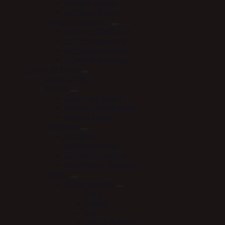
Finesse Trenser
LeMeiux Trenser
Underlag/Dækken
LeMieux Dækkener
LeMieux underlag
LeMieux underlag
SCHARF underlag
Udstyr til Rytter
Bøger & Film
Bukser
Euro-Star bukser
LeMieux Ridebukser
Stierna bukser
Handsker
HandsOn
LeMieux Winter
SCHARF handske
Woof Wear handsker
Hjelme
Scharf Hjelme
Basis
Krystal
Lak
Lak og Krystal