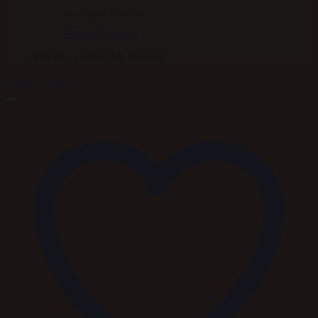
Ingen varer i kurven.
Tilbage til shoppen
We're in it for the horses
Hjem
»
Shop