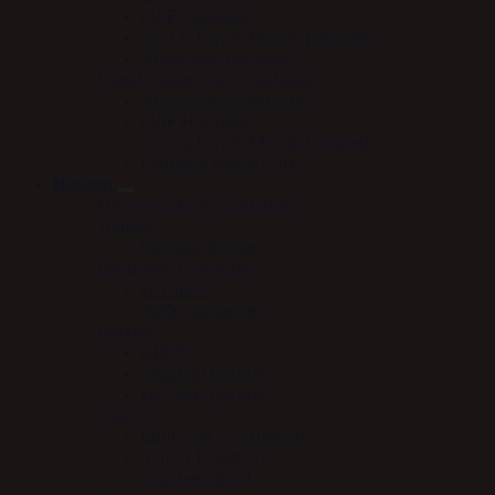
NAF Pelspleje
Carr & Day & Martin pelspleje
Absorbine pelspleje
Insekt / kløe / sår / hudpleje
Absorbine insektspray
NAF Hudpleje
Carr & Day & Martin hudpleje
Nathalie Horse Care
Hesten
Hestesnacks & Godbidder
Trenser
Finesse Trenser
Bandager-Gamacher
Le Mieux
WW Gamacher
Børster
KBF99
Stübben børster
LeMieux børster
Gjorde
Equi Soft by Stübben
Scharf Freedom
Stübben gjord