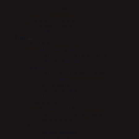
Muskler & led
Mervue Equine
NAF
Vitaminer & mineraler
Mervue Equine
NAF
Pleje
Læderpleje
Absorbine læderpleje
Carr & Day & Martin læderpleje
Nathalie Læderpleje
Hovpleje
Carr & Day & Martin Hovpleje
Effol hovpleje
NAF hovpleje
Nathalie Hovpleje
Absorbine Hovpleje
Sundhedspleje
Absorbine Medical
Carr & Day & Martin Medical
Nathalie Medical
Pelspleje
Nathalie pelspleje
Effol Pelspleje