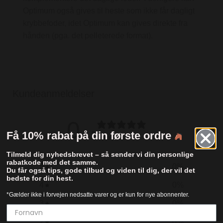
Optimum også gives til heste som ikke får dagligt
krybbefoder, idet Optimum kan gives direkte fra
hånden (pga. det pelleterede format).
Kundeanmeldelser
0
Få 10% rabat på din første ordre
/ 5
0 anmeldelser
Tilmeld dig nyhedsbrevet – så sender vi din personlige
rabatkode med det samme.
5
0
%
Du får også tips, gode tilbud og viden til dig, der vil det
bedste for din hest.
4
0
%
*Gælder ikke i forvejen nedsatte varer og er kun for nye abonnenter.
3
0
%
2
0
%