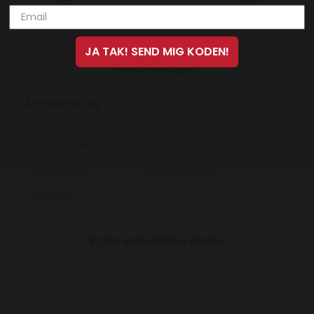
1
0
%
JA TAK! SEND MIG KODEN!
Skriv en anmeldelse
Anmeldelser
0
Med medier
Ingen anmeldelser endnu