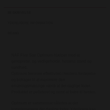
BESKRIVELSE
YDERLIGERE INFORMATION
BRAND
NAF Five Star Optimum hjælper med at
genoprette, og vedligeholde, hestens stand og
sundhed.
Optimum fremmer effektivitet i hestens fordøjelse
og bidrager til at maximere den
ernæringsmæssige værdi af det daglige foder.
Produktet er pelleteret og nemt at fodre til hesten.
Optimum er sammensat således at det
komplementere det daglige foder. Yderligere kan