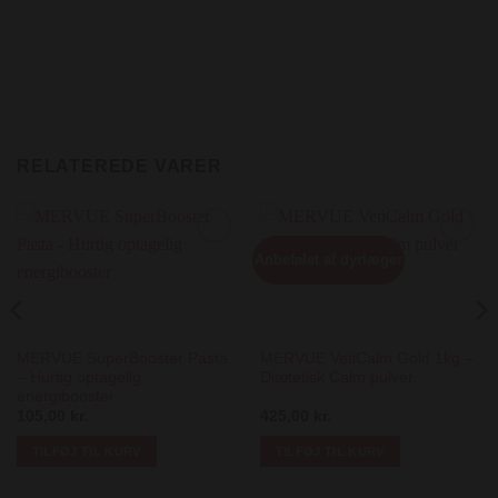
RELATEREDE VARER
Anbefalet af dyrlæger
Add to
Add to
Wishlist
Wishlist
MERVUE SuperBooster Pasta
MERVUE VetiCalm Gold 1kg –
– Hurtig optagelig
Diætetisk Calm pulver
energibooster
105,00
kr.
425,00
kr.
TILFØJ TIL KURV
TILFØJ TIL KURV