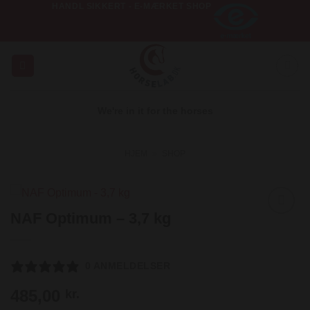
HANDL SIKKERT - E-MÆRKET SHOP
Fortsæt
til
indhold
We're in it for the horses
HJEM
»
SHOP
NAF Optimum – 3,7 kg
Add to
Wishlist
0 ANMELDELSER
485,00
kr.