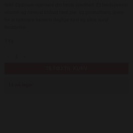
NAF Optimum optimere din hests sundhed. Et bredspektret
vitamin og mineral tilskud med pre- og probiotikum, gives
for at optimere hestens daglige kost og sikre sund
fordøjelse.
3 kg.
NAF Optimum - 3,7 kg antal
TILFØJ TIL KURV
14 på lager