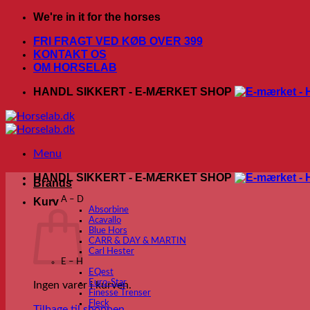
Fortsæt
We're in it for the horses
til
FRI FRAGT VED KØB OVER 399
indhold
KONTAKT OS
OM HORSELAB
HANDL SIKKERT - E-MÆRKET SHOP
Menu
HANDL SIKKERT - E-MÆRKET SHOP
Brands
A – D
Kurv
Absorbine
Acavallo
Blue Hors
CARR & DAY & MARTIN
Carl Hester
E – H
EQest
Euro-Star
Ingen varer i kurven.
Finesse Trenser
Fleck
Tilbage til shoppen