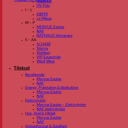
HandsOn
HV Polo
I – L
KBF99
Le Mieux
M – P
MERVUE Equine
NAF
NATHALIE Horsecare
S – AA
SCHARF
Stierna
Stübben
VIP Equestrian
Woof Wear
Tilskud
Beroligende
Mervue Equine
NAF
Energy, Præstation & blodsukker
Mervue Equine
NAF
Elektrolytter
Mervue Equine – Elektrolytter
NAF elektrolytter
Hov, Hud & Hårlag
Mervue Equine
NAF
Immunforsvar & Sundhed