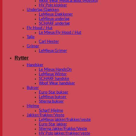
Woof Wear Medical Boot (Hovsko)
HV Polo klokker
Underlag/Dækken
LeMieux Dækkener
LeMieux underlag
SCHARF underlag
Fly Hood / Hut
Le Mieux Fly Hood / Hut
Tøjle
Carl Hester
Grimer
LeMieux Grimer
Rytter
Handsker
Le Mieux HandsOn
LeMieux Winter
SCHARF handske
Woof Wear handsker
Bukser
Euro-Star bukser
LeMieux bukser
Stierna bukser
Hjelme
Scharf Hjelme
Jakker/Frakker/Veste
LeMieux jakker/frakker/veste
Euro-Star jakker
Stierna Jakke/Frakke/Veste
HV Polo jakker/frakker/veste