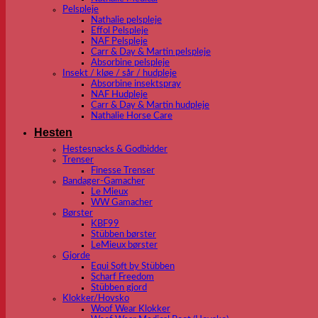
Pelspleje
Nathalie pelspleje
Effol Pelspleje
NAF Pelspleje
Carr & Day & Martin pelspleje
Absorbine pelspleje
Insekt / kløe / sår / hudpleje
Absorbine insektspray
NAF Hudpleje
Carr & Day & Martin hudpleje
Nathalie Horse Care
Hesten
Hestesnacks & Godbidder
Trenser
Finesse Trenser
Bandager-Gamacher
Le Mieux
WW Gamacher
Børster
KBF99
Stübben børster
LeMieux børster
Gjorde
Equi Soft by Stübben
Scharf Freedom
Stübben gjord
Klokker/Hovsko
Woof Wear Klokker