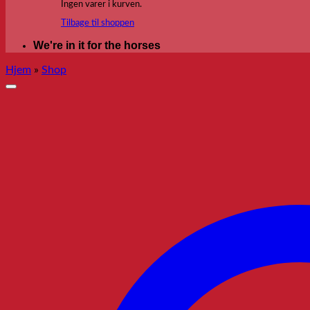
Ingen varer i kurven.
Tilbage til shoppen
We're in it for the horses
Hjem
»
Shop