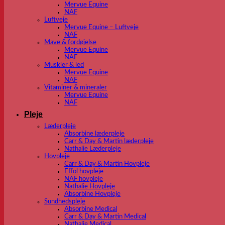
Mervue Equine
NAF
Luftveje
Mervue Equine – Luftveje
NAF
Mave & fordøjelse
Mervue Equine
NAF
Muskler & led
Mervue Equine
NAF
Vitaminer & mineraler
Mervue Equine
NAF
Pleje
Læderpleje
Absorbine læderpleje
Carr & Day & Martin læderpleje
Nathalie Læderpleje
Hovpleje
Carr & Day & Martin Hovpleje
Effol hovpleje
NAF hovpleje
Nathalie Hovpleje
Absorbine Hovpleje
Sundhedspleje
Absorbine Medical
Carr & Day & Martin Medical
Nathalie Medical