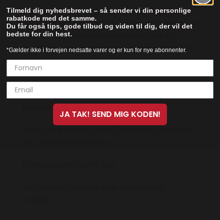
Tilmeld dig nyhedsbrevet – så sender vi din personlige
SCHARF Freedom gjorden er et unikt produkt,
rabatkode med det samme.
patenteret og fremstillet i Europa med materialer af
Du får også tips, gode tilbud og viden til dig, der vil det
bedste for din hest.
højeste kvalitet i overensstemmelse med EU-
standarder. Gjorden fokuserer på livskvaliteten for
*Gælder ikke i forvejen nedsatte varer og er kun for nye abonnenter.
hesten og dens kvalitet giver dig mulighed for at
bruge den i mange år fremover.
Sadlen ligger sikkert på hesten samtidig med at
hesten har den optimale frihed.
JA TAK! SEND MIG KODEN!
100% blødt smidigt skind. Gjorden rengøres med
alm. læderplejeprodukter.
Rullespænder i rustfrit stål.
Vælg mellem sort eller brun og passende
længder.