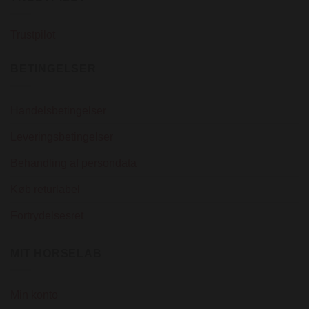
på
på
varesiden
varesiden
Trustpilot
BETINGELSER
Handelsbetingelser
Leveringsbetingelser
Behandling af persondata
Køb returlabel
Fortrydelsesret
MIT HORSELAB
Min konto