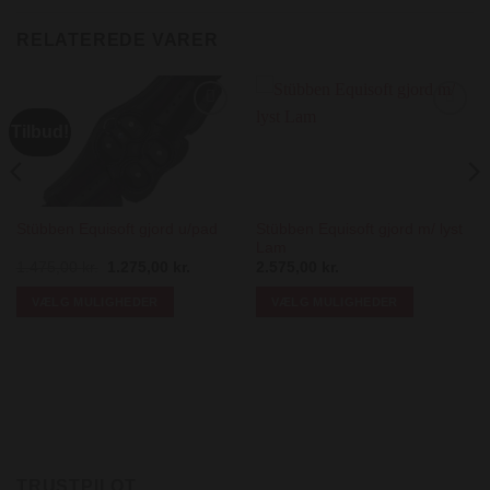
RELATEREDE VARER
Tilbud!
Add to
Add to
Wishlist
Wishlist
Stübben Equisoft gjord m/ lyst
Stübben Equisoft gjord u/pad
Lam
Den
Den
1.475,00
kr.
1.275,00
kr.
2.575,00
kr.
oprindelige
aktuelle
pris
pris
VÆLG MULIGHEDER
VÆLG MULIGHEDER
var:
er:
1.475,00 kr..
1.275,00 kr..
Dette
Dette
vare
vare
har
har
flere
flere
varianter.
varianter.
Mulighederne
Mulighederne
kan
kan
TRUSTPILOT
vælges
vælges