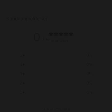
Kundeanmeldelser
0
/ 5
0 anmeldelser
5
0
%
4
0
%
3
0
%
2
0
%
1
0
%
Skriv en anmeldelse