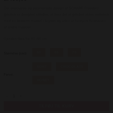
Det eksklusive og patenterede design af SCHARF Freedom
gjorden er designet således, at hver del af gjorden virker sammen
med en bestemt muskel i brystet og uden at forstyrre funktionen
af andre muskler.
Gjorden fåes fra 40 -80 cm.
60
65
70
Størrelse (cm):
SORT
CHOCOLATE
Farve:
HONEY
SCHARF Freedom Military Gjord m/plade antal
TILFØJ TIL KURV