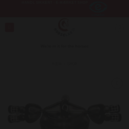
HANDL SIKKERT - E-MÆRKET SHOP
Fortsæt
til
indhold
We're in it for the horses
HJEM
»
SHOP
Add to
Wishlist